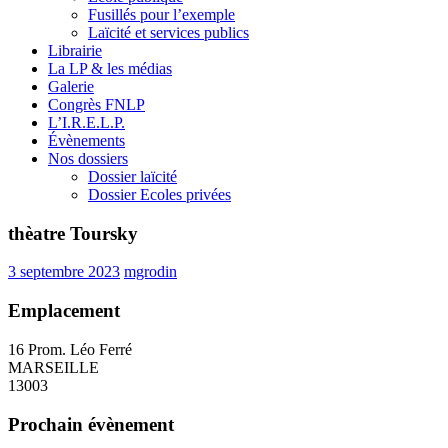
Fusillés pour l’exemple
Laïcité et services publics
Librairie
La LP & les médias
Galerie
Congrès FNLP
L’I.R.E.L.P.
Évènements
Nos dossiers
Dossier laïcité
Dossier Ecoles privées
thèatre Toursky
3 septembre 2023
mgrodin
Emplacement
16 Prom. Léo Ferré
MARSEILLE
13003
Prochain évènement