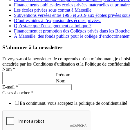
Financements publics des écoles privées maternelles et primaire
Les écoles privées sous contrat à Marseille
Subventions versées entre 1995 et 2019 aux écoles privées sous
D’autres aides à l’expansion des écoles privées.
Qu’est-ce que l’enseignement catholique ?
Financement et promotion des Collèges privés dans les Bouch
À Marseille, des fonds publics pour le collège d’endoctrineme
S’abonner à la newsletter
Envoyez-moi la newsletter. Je comprends qu’en m’abonnant, je choisis e
encadrée par les Conditions d'utilisation et la Politique de confidentiali
Nom
*
Prénom
Nom
E-mail
*
Cases à cocher
*
En continuant, vous acceptez la politique de confidentialité