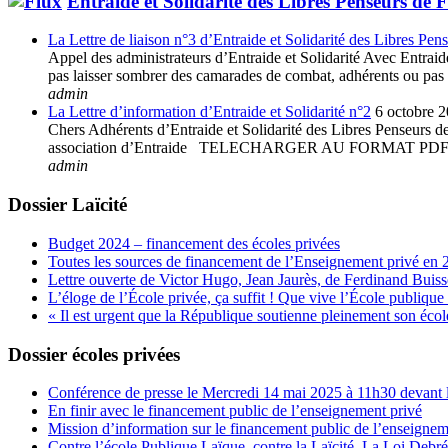
Entraide et Solidarité des Libres Penseurs de 
La Lettre de liaison n°3 d’Entraide et Solidarité des Libres Pen
Appel des administrateurs d’Entraide et Solidarité Avec Entraide 
pas laisser sombrer des camarades de combat, adhérents ou pas à 
admin
La Lettre d’information d’Entraide et Solidarité n°2
6 octobre 
Chers Adhérents d’Entraide et Solidarité des Libres Penseurs de 
association d’Entraide TELECHARGER AU FORMAT
admin
Dossier Laïcité
Budget 2024 – financement des écoles privées
Toutes les sources de financement de l’Enseignement privé en 
Lettre ouverte de Victor Hugo, Jean Jaurès, de Ferdinand Buis
L’éloge de l’École privée, ça suffit ! Que vive l’École publique 
« Il est urgent que la République soutienne pleinement son école
Dossier écoles privées
Conférence de presse le Mercredi 14 mai 2025 à 11h30 devant l
En finir avec le financement public de l’enseignement privé
Mission d’information sur le financement public de l’enseignem
Contre l’école Publique Laïque, contre la Laïcité, La Loi Debr