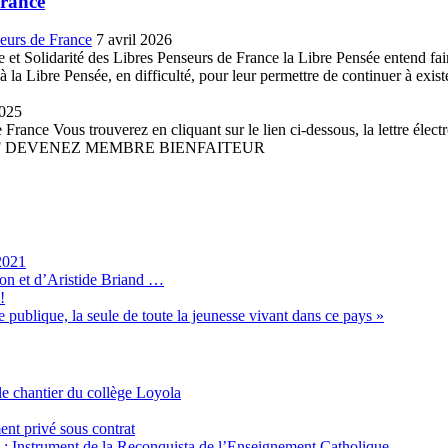
France
seurs de France
7 avril 2026
et Solidarité des Libres Penseurs de France la Libre Pensée entend faire 
la Libre Pensée, en difficulté, pour leur permettre de continuer à existe
2025
France Vous trouverez en cliquant sur le lien ci-dessous, la lettre élect
 PDF DEVENEZ MEMBRE BIENFAITEUR
2021
son et d’Aristide Briand …
!
 publique, la seule de toute la jeunesse vivant dans ce pays »
e chantier du collège Loyola
ent privé sous contrat
é : Instrument de la Reconquista de l’Enseignement Catholique