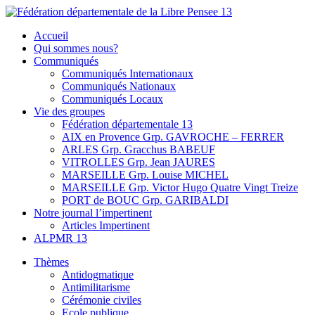
Skip
to
Fédération départementale de la Libre Pensee 13
Membre de la fédération Nationale de la Libre Pensée ni dieu ni maitr
Accueil
content
Qui sommes nous?
Communiqués
Communiqués Internationaux
Communiqués Nationaux
Communiqués Locaux
Vie des groupes
Fédération départementale 13
AIX en Provence Grp. GAVROCHE – FERRER
ARLES Grp. Gracchus BABEUF
VITROLLES Grp. Jean JAURES
MARSEILLE Grp. Louise MICHEL
MARSEILLE Grp. Victor Hugo Quatre Vingt Treize
PORT de BOUC Grp. GARIBALDI
Notre journal l’impertinent
Articles Impertinent
ALPMR 13
Thèmes
Antidogmatique
Antimilitarisme
Cérémonie civiles
Ecole publique