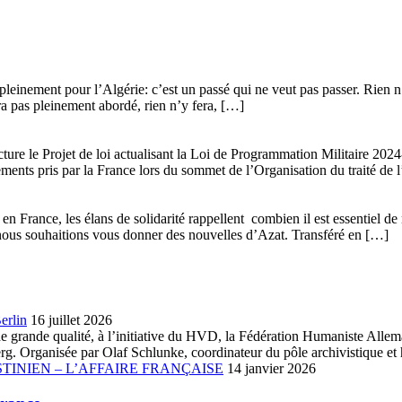
leinement pour l’Algérie: c’est un passé qui ne veut pas passer. Rien n’y
era pas pleinement abordé, rien n’y fera, […]
ture le Projet de loi actualisant la Loi de Programmation Militaire 20
gements pris par la France lors du sommet de l’Organisation du traité de 
n France, les élans de solidarité rappellent combien il est essentiel de 
que nous souhaitions vous donner des nouvelles d’Azat. Transféré en […]
erlin
16 juillet 2026
ue de grande qualité, à l’initiative du HVD, la Fédération Humaniste A
. Organisée par Olaf Schlunke, coordinateur du pôle archivistique et h
TINIEN – L’AFFAIRE FRANÇAISE
14 janvier 2026