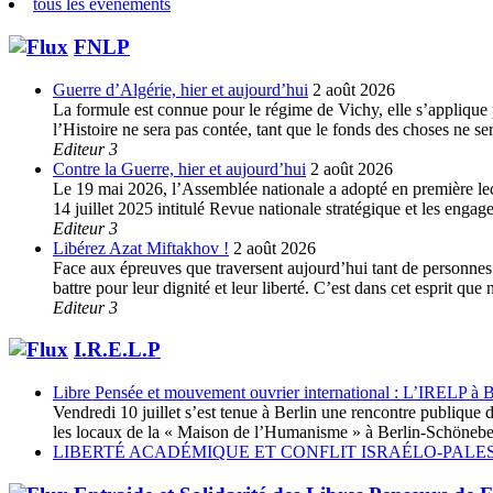
tous les évènements
FNLP
Guerre d’Algérie, hier et aujourd’hui
2 août 2026
La formule est connue pour le régime de Vichy, elle s’applique p
l’Histoire ne sera pas contée, tant que le fonds des choses ne s
Editeur 3
Contre la Guerre, hier et aujourd’hui
2 août 2026
Le 19 mai 2026, l’Assemblée nationale a adopté en première lec
14 juillet 2025 intitulé Revue nationale stratégique et les enga
Editeur 3
Libérez Azat Miftakhov !
2 août 2026
Face aux épreuves que traversent aujourd’hui tant de personnes e
battre pour leur dignité et leur liberté. C’est dans cet esprit 
Editeur 3
I.R.E.L.P
Libre Pensée et mouvement ouvrier international : L’IRELP à B
Vendredi 10 juillet s’est tenue à Berlin une rencontre publiq
les locaux de la « Maison de l’Humanisme » à Berlin-Schöneberg
LIBERTÉ ACADÉMIQUE ET CONFLIT ISRAÉLO-PALES