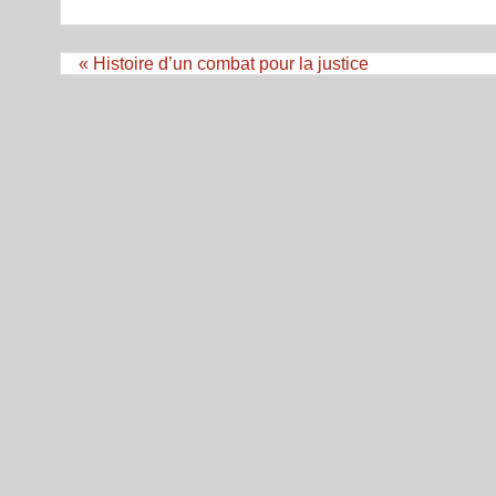
Navigation
« Histoire d’un combat pour la justice
de
l’article