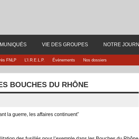
Fédération département
i dieu ni maitre
13
MUNIQUÉS
VIE DES GROUPES
NOTRE JOURN
rès FNLP
L’I.R.E.L.P.
Évènements
Nos dossiers
LES BOUCHES DU RHÔNE
litation des fusillés pour l’exemple dans les Bouches du Rhône