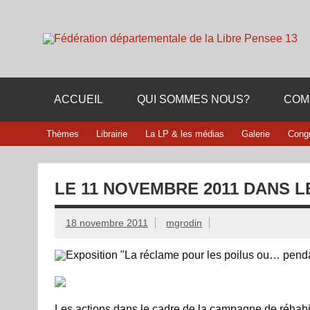
Skip
to
content
Membre de la fédération Nationale de la Libre Pensée n
ACCUEIL
QUI SOMMES NOUS?
COM
Thèmes
Librairie
La LP & les médias
Galerie
Cong
LE 11 NOVEMBRE 2011 DANS 
18 novembre 2011
mgrodin
Les actions dans le cadre de la campagne de réhabi