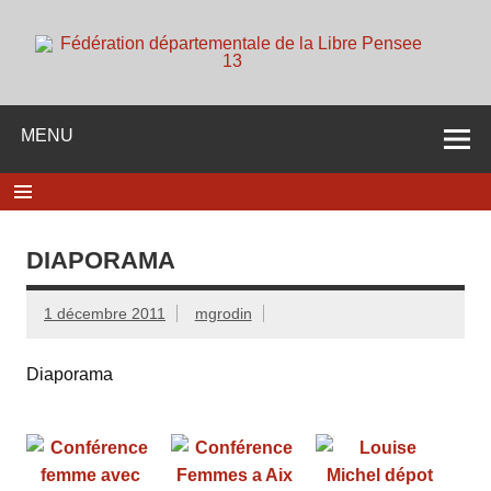
Skip
to
content
d
Membre de la fédération Nationale de la Libre Pensée ni
dieu ni maitre
MENU
DIAPORAMA
1 décembre 2011
mgrodin
Diaporama