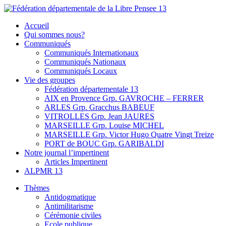
Skip
to
Fédération départementale de la Libre Pensee 13
Membre de la fédération Nationale de la Libre Pensée ni dieu ni
Accueil
content
maitre
Qui sommes nous?
Communiqués
Communiqués Internationaux
Communiqués Nationaux
Communiqués Locaux
Vie des groupes
Fédération départementale 13
AIX en Provence Grp. GAVROCHE – FERRER
ARLES Grp. Gracchus BABEUF
VITROLLES Grp. Jean JAURES
MARSEILLE Grp. Louise MICHEL
MARSEILLE Grp. Victor Hugo Quatre Vingt Treize
PORT de BOUC Grp. GARIBALDI
Notre journal l’impertinent
Articles Impertinent
ALPMR 13
Thèmes
Antidogmatique
Antimilitarisme
Cérémonie civiles
Ecole publique