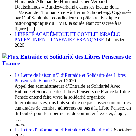
Humaniste Allemande (Humanistischer Verband
Deutschlands – Bundesverband), dans les locaux de la
« Maison de l’Humanisme » à Berlin-Schöneberg. Organisée
par Olaf Schlunke, coordinateur du pôle archivistique et
historiographique du HVD, la soirée était consacrée à la
figure […]
LIBERTÉ ACADÉMIQUE ET CONFLIT ISRAÉLO-
PALESTINIEN – L’AFFAIRE FRANÇAISE
14 janvier
2026
Entraide et Solidarité des Libres Penseurs de
France
La Lettre de liaison n°3 d’Entraide et Solidarité des Libres
Penseurs de France
7 avril 2026
Appel des administrateurs d’Entraide et Solidarité Avec
Entraide et Solidarité des Libres Penseurs de France la Libre
Pensée entend faire vivre la solidarité organisée
Internationalistes, nos buts sont de ne pas laisser sombrer des
camarades de combat, adhérents ou pas à la Libre Pensée, en
difficulté, pour leur permettre de continuer à exister, à agir,
[…]
admin
La Lettre d’information d’Entraide et Solidarité n°2
6 octobre
2025