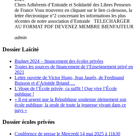
Chers Adhérents d’Entraide et Solidarité des Libres Penseurs
de France Vous trouverez en cliquant sur le lien ci-dessous, la
lettre électronique n°2 concernant les informations les plus
récentes de notre association d’Entraide TELECHARGER
AU FORMAT PDF DEVENEZ MEMBRE BIENFAITEUR
admin
Dossier Laïcité
Budget 2024 – financement des écoles privées
Toutes les sources de financement de l’Enseignement privé en
2021
Lettre ouverte de Victor Hugo, Jean Jaurès, de Ferdinand
Buisson et d’Aristide Briand …
L’éloge de l’École privée, ça suffit ! Que vive l’École
publique !
« Il est urgent que la République soutienne pleinement son
école publique, la seule de toute la jeunesse vivant dans ce
pays »
Dossier écoles privées
Conférence de presse le Mercredi 14 mai 2025 à 11h30