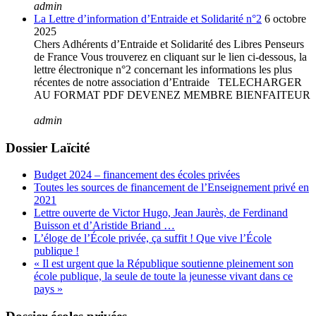
admin
La Lettre d’information d’Entraide et Solidarité n°2
6 octobre
2025
Chers Adhérents d’Entraide et Solidarité des Libres Penseurs
de France Vous trouverez en cliquant sur le lien ci-dessous, la
lettre électronique n°2 concernant les informations les plus
récentes de notre association d’Entraide TELECHARGER
AU FORMAT PDF DEVENEZ MEMBRE BIENFAITEUR
admin
Dossier Laïcité
Budget 2024 – financement des écoles privées
Toutes les sources de financement de l’Enseignement privé en
2021
Lettre ouverte de Victor Hugo, Jean Jaurès, de Ferdinand
Buisson et d’Aristide Briand …
L’éloge de l’École privée, ça suffit ! Que vive l’École
publique !
« Il est urgent que la République soutienne pleinement son
école publique, la seule de toute la jeunesse vivant dans ce
pays »