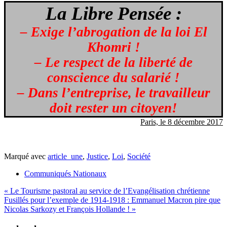
La Libre Pensée :
– Exige l’abrogation de la loi El
Khomri !
– Le respect de la liberté de
conscience du salarié !
– Dans l’entreprise, le travailleur
doit rester un citoyen!
Paris, le 8 décembre 2017
Marqué avec
article_une
,
Justice
,
Loi
,
Société
Communiqués Nationaux
Navigation
« Le Tourisme pastoral au service de l’Evangélisation chrétienne
Fusillés pour l’exemple de 1914-1918 : Emmanuel Macron pire que
de
Nicolas Sarkozy et François Hollande ! »
l’article