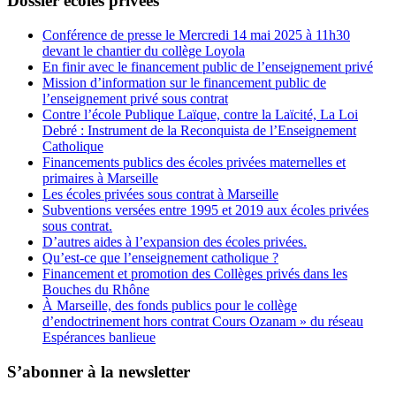
Dossier écoles privées
Conférence de presse le Mercredi 14 mai 2025 à 11h30
devant le chantier du collège Loyola
En finir avec le financement public de l’enseignement privé
Mission d’information sur le financement public de
l’enseignement privé sous contrat
Contre l’école Publique Laïque, contre la Laïcité, La Loi
Debré : Instrument de la Reconquista de l’Enseignement
Catholique
Financements publics des écoles privées maternelles et
primaires à Marseille
Les écoles privées sous contrat à Marseille
Subventions versées entre 1995 et 2019 aux écoles privées
sous contrat.
D’autres aides à l’expansion des écoles privées.
Qu’est-ce que l’enseignement catholique ?
Financement et promotion des Collèges privés dans les
Bouches du Rhône
À Marseille, des fonds publics pour le collège
d’endoctrinement hors contrat Cours Ozanam » du réseau
Espérances banlieue
S’abonner à la newsletter