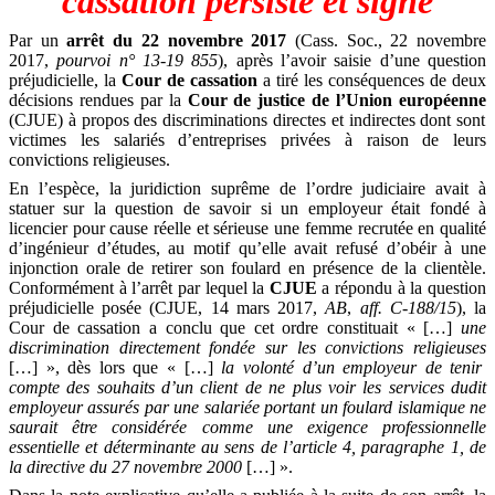
cassation persiste et signe
Par un
arrêt du 22 novembre 2017
(Cass. Soc., 22 novembre
2017,
pourvoi n° 13-19 855
), après l’avoir saisie d’une question
préjudicielle, la
Cour de cassation
a tiré les conséquences de deux
décisions rendues par la
Cour de justice de l’Union européenne
(CJUE) à propos des discriminations directes et indirectes dont sont
victimes les salariés d’entreprises privées à raison de leurs
convictions religieuses.
En l’espèce, la juridiction suprême de l’ordre judiciaire avait à
statuer sur la question de savoir si un employeur était fondé à
licencier pour cause réelle et sérieuse une femme recrutée en qualité
d’ingénieur d’études, au motif qu’elle avait refusé d’obéir à une
injonction orale de retirer son foulard en présence de la clientèle.
Conformément à l’arrêt par lequel la
CJUE
a répondu à la question
préjudicielle posée (CJUE, 14 mars 2017,
AB
,
aff. C-188/15
),
la
Cour de cassation a conclu que cet ordre constituait « […]
une
discrimination directement fondée sur les convictions religieuses
[…] »,
dès lors que « […]
la volonté d’un employeur de tenir
compte des souhaits d’un client de ne plus voir les services dudit
employeur assurés par une salariée portant un foulard islamique ne
saurait être considérée comme une exigence professionnelle
essentielle et déterminante au sens de l’article 4, paragraphe 1, de
la directive du 27 novembre 2000
[…] ».