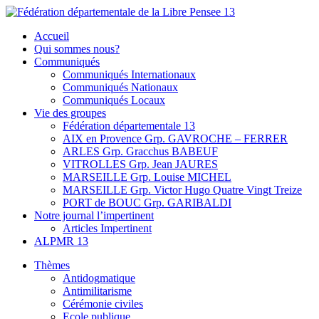
Skip
to
Fédération départementale de la Libre Pensee 13
Membre de la fédération Nationale de la Libre Pensée ni dieu ni
Accueil
content
maitre
Qui sommes nous?
Communiqués
Communiqués Internationaux
Communiqués Nationaux
Communiqués Locaux
Vie des groupes
Fédération départementale 13
AIX en Provence Grp. GAVROCHE – FERRER
ARLES Grp. Gracchus BABEUF
VITROLLES Grp. Jean JAURES
MARSEILLE Grp. Louise MICHEL
MARSEILLE Grp. Victor Hugo Quatre Vingt Treize
PORT de BOUC Grp. GARIBALDI
Notre journal l’impertinent
Articles Impertinent
ALPMR 13
Thèmes
Antidogmatique
Antimilitarisme
Cérémonie civiles
Ecole publique