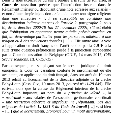
Dans la note explicative qu’elle a publiée à la suite de son arrêt, la
Cour de cassation
précise que l’interdiction inscrite dans le
Règlement intérieur ou découlant d’une note adressée aux salariés –
et non d’une simple injonction orale – de porter tout signe religieux
dans une entreprise
« […]
est susceptible de constituer une
discrimination indirecte au sens de l’article 2, paragraphe 2, sous
b), de la directive 2000/78 [du 27 novembre 2000], s’il est établi
que l’obligation en apparence neutre qu’elle prévoit entraîne, en
fait, un désavantage particulier pour les personnes adhérant à une
religion ou à des convictions données
[…] ». Elle ouvre ainsi la voie
à l’application en droit français de l’arrêt rendue par la
CJUE
à la
suite d’une question préjudicielle posée à la juridiction européenne
par la
Cour de cassation de Belgique
(CJUE, 14 mars 2017,
G4S
Secure solutions
, aff.
C-157/15
).
Par conséquent, en se plaçant sur le terrain juridique du droit
européen, la Cour de cassation conforte le raisonnement qu’elle
avait tenu, en application du droit français, dans son arrêt du 19 mars
2013 relatif au licenciement de la directrice adjointe de la crèche
Baby-Loup
(Cass. Civ., 19 mars 2013,
pourvoi n° 11-28 845
). Elle
écrivait alors que la clause du Règlement intérieur de la crèche
Baby-Loup imposant, au nom du «
principe de laïcité
», la
«
neutralité
» aux salariés de l’association gestionnaire constituait
«
une restriction générale et imprécise, ne [répondant] pas aux
exigences de l’article
L. 1321-3 du Code du travail
[…] », si bien
« […]
que le licenciement, prononcé pour un motif discriminatoire,