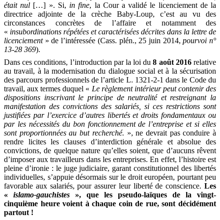
était nul
[…] ». Si,
in fine
, la Cour a validé le licenciement de la
directrice adjointe de la crèche Baby-Loup, c’est au vu des
circonstances concrètes de l’affaire et notamment des
«
insubordinations répétées et caractérisées décrites dans la lettre de
licenciement
» de l’intéressée (Cass. plén., 25 juin 2014,
pourvoi n°
13-28 369
).
Dans ces conditions, l’introduction par la loi du
8 août 2016
relative
au travail, à la modernisation du dialogue social et à la sécurisation
des parcours professionnels de l’article
L. 1321-2-1
dans le
Code du
travail
, aux termes duquel «
Le règlement intérieur peut contenir des
dispositions inscrivant le principe de neutralité et restreignant la
manifestation des convictions des salariés, si ces restrictions sont
justifiées par l’exercice d’autres libertés et droits fondamentaux ou
par les nécessités du bon fonctionnement de l’entreprise et si elles
sont proportionnées au but recherché.
», ne devrait pas conduire à
rendre licites les clauses d’interdiction générale et absolue des
convictions, de quelque nature qu’elles soient, que d’aucuns rêvent
d’imposer aux travailleurs dans les entreprises. En effet, l’histoire est
pleine d’ironie : le juge judiciaire, garant constitutionnel des libertés
individuelles, s’appuie désormais sur le droit européen, pourtant peu
favorable aux salariés, pour assurer leur liberté de conscience.
Les
«
islamo-gauchistes
», que les pseudo-laïques de la vingt-
cinquième heure voient à chaque coin de rue, sont décidément
partout !