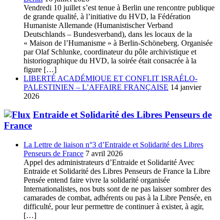
Vendredi 10 juillet s’est tenue à Berlin une rencontre publique
de grande qualité, à l’initiative du HVD, la Fédération
Humaniste Allemande (Humanistischer Verband
Deutschlands – Bundesverband), dans les locaux de la
« Maison de l’Humanisme » à Berlin-Schöneberg. Organisée
par Olaf Schlunke, coordinateur du pôle archivistique et
historiographique du HVD, la soirée était consacrée à la
figure […]
LIBERTÉ ACADÉMIQUE ET CONFLIT ISRAÉLO-
PALESTINIEN – L’AFFAIRE FRANÇAISE
14 janvier
2026
Entraide et Solidarité des Libres Penseurs de
France
La Lettre de liaison n°3 d’Entraide et Solidarité des Libres
Penseurs de France
7 avril 2026
Appel des administrateurs d’Entraide et Solidarité Avec
Entraide et Solidarité des Libres Penseurs de France la Libre
Pensée entend faire vivre la solidarité organisée
Internationalistes, nos buts sont de ne pas laisser sombrer des
camarades de combat, adhérents ou pas à la Libre Pensée, en
difficulté, pour leur permettre de continuer à exister, à agir,
[…]