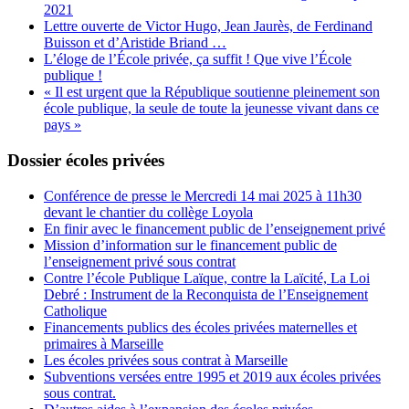
2021
Lettre ouverte de Victor Hugo, Jean Jaurès, de Ferdinand
Buisson et d’Aristide Briand …
L’éloge de l’École privée, ça suffit ! Que vive l’École
publique !
« Il est urgent que la République soutienne pleinement son
école publique, la seule de toute la jeunesse vivant dans ce
pays »
Dossier écoles privées
Conférence de presse le Mercredi 14 mai 2025 à 11h30
devant le chantier du collège Loyola
En finir avec le financement public de l’enseignement privé
Mission d’information sur le financement public de
l’enseignement privé sous contrat
Contre l’école Publique Laïque, contre la Laïcité, La Loi
Debré : Instrument de la Reconquista de l’Enseignement
Catholique
Financements publics des écoles privées maternelles et
primaires à Marseille
Les écoles privées sous contrat à Marseille
Subventions versées entre 1995 et 2019 aux écoles privées
sous contrat.