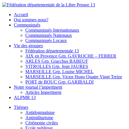
Skip
to
Fédération départementale de la Libre Pensee 13
Membre de la fédération Nationale de la Libre Pensée ni dieu ni
Accueil
content
maitre
Qui sommes nous?
Communiqués
Communiqués Internationaux
Communiqués Nationaux
Communiqués Locaux
Vie des groupes
Fédération départementale 13
AIX en Provence Grp. GAVROCHE – FERRER
ARLES Grp. Gracchus BABEUF
VITROLLES Grp. Jean JAURES
MARSEILLE Grp. Louise MICHEL
MARSEILLE Grp. Victor Hugo Quatre Vingt Treize
PORT de BOUC Grp. GARIBALDI
Notre journal l’impertinent
Articles Impertinent
ALPMR 13
Thèmes
Antidogmatique
Antimilitarisme
Cérémonie civiles
Ecole publique