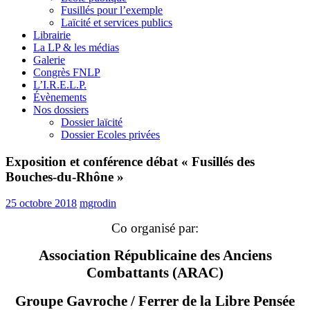
Fusillés pour l’exemple
Laïcité et services publics
Librairie
La LP & les médias
Galerie
Congrès FNLP
L’I.R.E.L.P.
Évènements
Nos dossiers
Dossier laïcité
Dossier Ecoles privées
Exposition et conférence débat « Fusillés des
Bouches-du-Rhône »
25 octobre 2018
mgrodin
Co organisé par:
Association Républicaine des Anciens
Combattants (ARAC)
Groupe Gavroche / Ferrer de la Libre Pensée