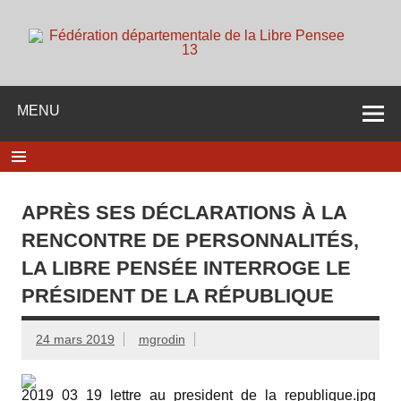
Skip
to
content
d
Membre de la fédération Nationale de la Libre Pensée ni
dieu ni maitre
MENU
APRÈS SES DÉCLARATIONS À LA
RENCONTRE DE PERSONNALITÉS,
LA LIBRE PENSÉE INTERROGE LE
PRÉSIDENT DE LA RÉPUBLIQUE
24 mars 2019
mgrodin