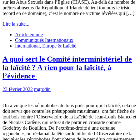
sur les Abus Sexuels dans l’Église (CIASE). Au-delà du nombre de
prêtres abuseurs (la République d’Irlande détient toujours le triste
record en ce domaine), c’est le nombre de victime révélées qui […]
Lire la suite...
Article en une
Communiqués Internationaux
International, Europe & Laïcité
A quoi sert le Comité interministériel de
la laïcité ? A rien pour la laïcité, à
l’évidence
23 février 2022
mgrodin
On a vu que les xénophobes de tous poils pour qui la laïcité, cela ne
doit servir que contre les présupposés musulmans, ont fait flèche de
tout bois contre l’Observatoire de la Laïcité de Jean-Louis Bianco et
de Nicolas Cadène, qui refusait de partir en croisade comme
Godefroy de Bouillon. De l’extrême-droite à une certaine
« gauche », on réclamait la tête sur le billot de l’Observatoire de la
laïcité et les xénophobes l’ont obtenu de la part d’un gouvernement