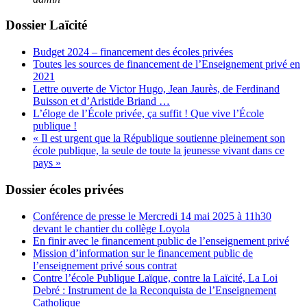
Dossier Laïcité
Budget 2024 – financement des écoles privées
Toutes les sources de financement de l’Enseignement privé en
2021
Lettre ouverte de Victor Hugo, Jean Jaurès, de Ferdinand
Buisson et d’Aristide Briand …
L’éloge de l’École privée, ça suffit ! Que vive l’École
publique !
« Il est urgent que la République soutienne pleinement son
école publique, la seule de toute la jeunesse vivant dans ce
pays »
Dossier écoles privées
Conférence de presse le Mercredi 14 mai 2025 à 11h30
devant le chantier du collège Loyola
En finir avec le financement public de l’enseignement privé
Mission d’information sur le financement public de
l’enseignement privé sous contrat
Contre l’école Publique Laïque, contre la Laïcité, La Loi
Debré : Instrument de la Reconquista de l’Enseignement
Catholique