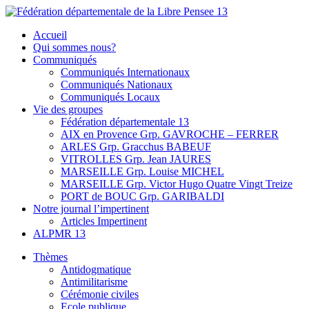
Skip
to
Fédération départementale de la Libre Pensee 13
Membre de la fédération Nationale de la Libre Pensée ni dieu ni
Accueil
content
maitre
Qui sommes nous?
Communiqués
Communiqués Internationaux
Communiqués Nationaux
Communiqués Locaux
Vie des groupes
Fédération départementale 13
AIX en Provence Grp. GAVROCHE – FERRER
ARLES Grp. Gracchus BABEUF
VITROLLES Grp. Jean JAURES
MARSEILLE Grp. Louise MICHEL
MARSEILLE Grp. Victor Hugo Quatre Vingt Treize
PORT de BOUC Grp. GARIBALDI
Notre journal l’impertinent
Articles Impertinent
ALPMR 13
Thèmes
Antidogmatique
Antimilitarisme
Cérémonie civiles
Ecole publique