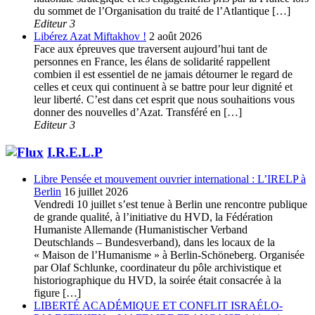
du sommet de l’Organisation du traité de l’Atlantique […]
Editeur 3
Libérez Azat Miftakhov !
2 août 2026
Face aux épreuves que traversent aujourd’hui tant de
personnes en France, les élans de solidarité rappellent
combien il est essentiel de ne jamais détourner le regard de
celles et ceux qui continuent à se battre pour leur dignité et
leur liberté. C’est dans cet esprit que nous souhaitions vous
donner des nouvelles d’Azat. Transféré en […]
Editeur 3
I.R.E.L.P
Libre Pensée et mouvement ouvrier international : L’IRELP à
Berlin
16 juillet 2026
Vendredi 10 juillet s’est tenue à Berlin une rencontre publique
de grande qualité, à l’initiative du HVD, la Fédération
Humaniste Allemande (Humanistischer Verband
Deutschlands – Bundesverband), dans les locaux de la
« Maison de l’Humanisme » à Berlin-Schöneberg. Organisée
par Olaf Schlunke, coordinateur du pôle archivistique et
historiographique du HVD, la soirée était consacrée à la
figure […]
LIBERTÉ ACADÉMIQUE ET CONFLIT ISRAÉLO-