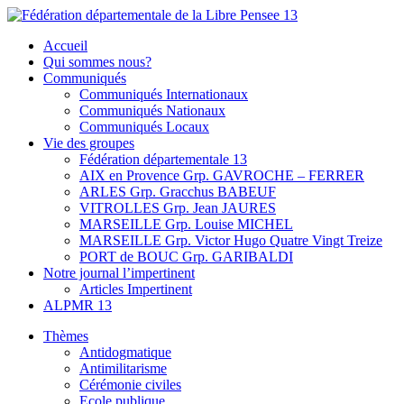
Skip
to
Fédération départementale de la Libre Pensee 13
Membre de la fédération Nationale de la Libre Pensée ni dieu ni
Accueil
content
maitre
Qui sommes nous?
Communiqués
Communiqués Internationaux
Communiqués Nationaux
Communiqués Locaux
Vie des groupes
Fédération départementale 13
AIX en Provence Grp. GAVROCHE – FERRER
ARLES Grp. Gracchus BABEUF
VITROLLES Grp. Jean JAURES
MARSEILLE Grp. Louise MICHEL
MARSEILLE Grp. Victor Hugo Quatre Vingt Treize
PORT de BOUC Grp. GARIBALDI
Notre journal l’impertinent
Articles Impertinent
ALPMR 13
Thèmes
Antidogmatique
Antimilitarisme
Cérémonie civiles
Ecole publique