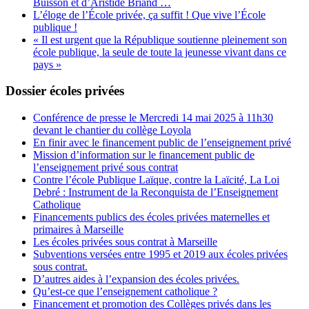
Buisson et d’Aristide Briand …
L’éloge de l’École privée, ça suffit ! Que vive l’École
publique !
« Il est urgent que la République soutienne pleinement son
école publique, la seule de toute la jeunesse vivant dans ce
pays »
Dossier écoles privées
Conférence de presse le Mercredi 14 mai 2025 à 11h30
devant le chantier du collège Loyola
En finir avec le financement public de l’enseignement privé
Mission d’information sur le financement public de
l’enseignement privé sous contrat
Contre l’école Publique Laïque, contre la Laïcité, La Loi
Debré : Instrument de la Reconquista de l’Enseignement
Catholique
Financements publics des écoles privées maternelles et
primaires à Marseille
Les écoles privées sous contrat à Marseille
Subventions versées entre 1995 et 2019 aux écoles privées
sous contrat.
D’autres aides à l’expansion des écoles privées.
Qu’est-ce que l’enseignement catholique ?
Financement et promotion des Collèges privés dans les