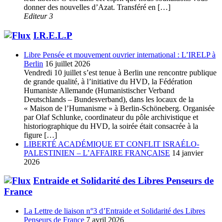
donner des nouvelles d’Azat. Transféré en […]
Editeur 3
I.R.E.L.P
Libre Pensée et mouvement ouvrier international : L’IRELP à
Berlin
16 juillet 2026
Vendredi 10 juillet s’est tenue à Berlin une rencontre publique
de grande qualité, à l’initiative du HVD, la Fédération
Humaniste Allemande (Humanistischer Verband
Deutschlands – Bundesverband), dans les locaux de la
« Maison de l’Humanisme » à Berlin-Schöneberg. Organisée
par Olaf Schlunke, coordinateur du pôle archivistique et
historiographique du HVD, la soirée était consacrée à la
figure […]
LIBERTÉ ACADÉMIQUE ET CONFLIT ISRAÉLO-
PALESTINIEN – L’AFFAIRE FRANÇAISE
14 janvier
2026
Entraide et Solidarité des Libres Penseurs de
France
La Lettre de liaison n°3 d’Entraide et Solidarité des Libres
Penseurs de France
7 avril 2026