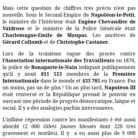
Mais cette question de chiffres très précis n’est pas
nouvelle. Sous le Second-Empire de
Napoléon-le-Petit
,
le ministre de l’Intérieur était
Eugène Chevandier de
Valdrose
et le ministre de la Police Générale était
Charlemagne-Emile de Maupas
. Les ancêtres de
Gérard Collomb
et de
Christophe Castaner
.
Lors de la troisième vague des procès contre
l’Association internationale des Travailleurs
en 1870,
la police de
Bonaparte-le-Nain
indiquait publiquement
qu’il y avait
811 513
membres de la
Première
Internationale
dans le monde et
433 785
en France. Pas
un moins, pas un de plus ! Un an plus tard,
Napoléon III
était renversé et la République prenait le pouvoir en
ouvrant une période de progrès démocratique, laïque et
social. Il y a des analogies parfois intéressantes.
L’infâme répression contre les manifestants é été aussi
abordé (2 000
Gilets Jaunes
blessés dont 220 très
gravement et mutilés). Il y
a eu aussi plus de 9 000