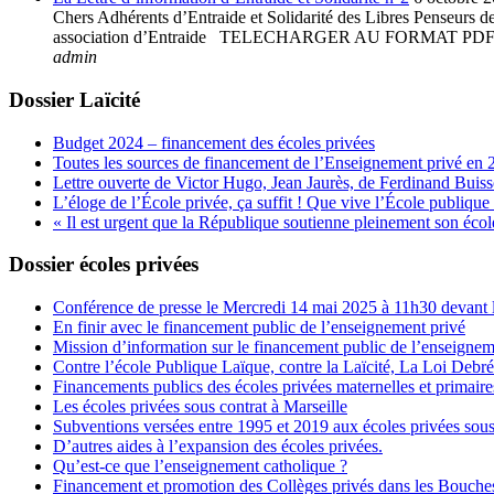
Chers Adhérents d’Entraide et Solidarité des Libres Penseurs de 
association d’Entraide TELECHARGER AU FORMAT
admin
Dossier Laïcité
Budget 2024 – financement des écoles privées
Toutes les sources de financement de l’Enseignement privé en 
Lettre ouverte de Victor Hugo, Jean Jaurès, de Ferdinand Buis
L’éloge de l’École privée, ça suffit ! Que vive l’École publique 
« Il est urgent que la République soutienne pleinement son école
Dossier écoles privées
Conférence de presse le Mercredi 14 mai 2025 à 11h30 devant l
En finir avec le financement public de l’enseignement privé
Mission d’information sur le financement public de l’enseignem
Contre l’école Publique Laïque, contre la Laïcité, La Loi Debr
Financements publics des écoles privées maternelles et primaire
Les écoles privées sous contrat à Marseille
Subventions versées entre 1995 et 2019 aux écoles privées sous
D’autres aides à l’expansion des écoles privées.
Qu’est-ce que l’enseignement catholique ?
Financement et promotion des Collèges privés dans les Bouch