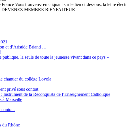
France Vous trouverez en cliquant sur le lien ci-dessous, la lettre élect
 PDF DEVENEZ MEMBRE BIENFAITEUR
2021
son et d’Aristide Briand …
!
 publique, la seule de toute la jeunesse vivant dans ce pays »
e chantier du collège Loyola
ent privé sous contrat
é : Instrument de la Reconquista de l’Enseignement Catholique
s à Marseille
 contrat.
es du Rhône