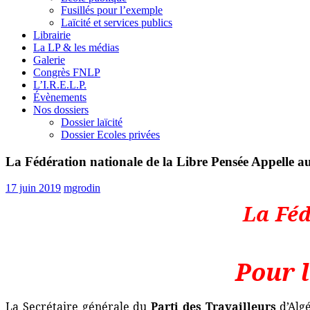
Fusillés pour l’exemple
Laïcité et services publics
Librairie
La LP & les médias
Galerie
Congrès FNLP
L’I.R.E.L.P.
Évènements
Nos dossiers
Dossier laïcité
Dossier Ecoles privées
La Fédération nationale de la Libre Pensée Appelle 
17 juin 2019
mgrodin
La Féd
Pour 
La Secrétaire générale du
Parti des Travailleurs
d’Algé