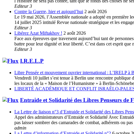
l’Histoire ne sera pas contée, tant que le fonds des choses ne s
Editeur 3
Contre la Guerre, hier et aujourd’hui
2 août 2026
Le 19 mai 2026, l’Assemblée nationale a adopté en première lec
14 juillet 2025 intitulé Revue nationale stratégique et les enga
Editeur 3
Libérez Azat Miftakhov !
2 août 2026
Face aux épreuves que traversent aujourd’hui tant de personnes e
battre pour leur dignité et leur liberté. C’est dans cet esprit 
Editeur 3
I.R.E.L.P
Libre Pensée et mouvement ouvrier international : L’IRELP à B
Vendredi 10 juillet s’est tenue à Berlin une rencontre publiq
les locaux de la « Maison de l’Humanisme » à Berlin-Schöneberg
LIBERTÉ ACADÉMIQUE ET CONFLIT ISRAÉLO-PALES
Entraide et Solidarité des Libres Penseurs de 
La Lettre de liaison n°3 d’Entraide et Solidarité des Libres Pen
Appel des administrateurs d’Entraide et Solidarité Avec Entraide 
pas laisser sombrer des camarades de combat, adhérents ou pas à 
admin
La Lettre d’information d’Entraide et Solidarité n°2
6 octobre 