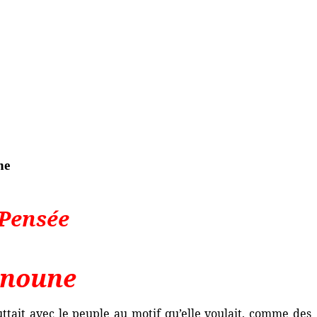
ne
 Pensée
anoune
uttait avec le peuple au motif qu’elle voulait, comme des