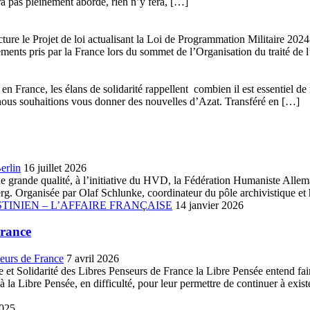
era pas pleinement abordé, rien n’y fera, […]
ture le Projet de loi actualisant la Loi de Programmation Militaire 20
gements pris par la France lors du sommet de l’Organisation du traité de 
n France, les élans de solidarité rappellent combien il est essentiel de 
que nous souhaitions vous donner des nouvelles d’Azat. Transféré en […]
erlin
16 juillet 2026
ue de grande qualité, à l’initiative du HVD, la Fédération Humaniste A
. Organisée par Olaf Schlunke, coordinateur du pôle archivistique et h
TINIEN – L’AFFAIRE FRANÇAISE
14 janvier 2026
France
seurs de France
7 avril 2026
et Solidarité des Libres Penseurs de France la Libre Pensée entend faire 
la Libre Pensée, en difficulté, pour leur permettre de continuer à existe
2025