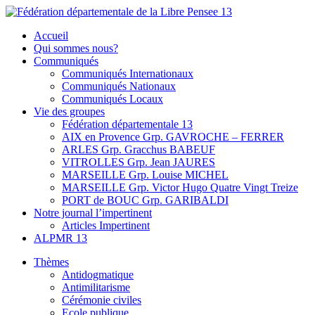
Skip
to
Fédération départementale de la Libre Pensee 13
Membre de la fédération Nationale de la Libre Pensée ni dieu ni maitr
Accueil
content
Qui sommes nous?
Communiqués
Communiqués Internationaux
Communiqués Nationaux
Communiqués Locaux
Vie des groupes
Fédération départementale 13
AIX en Provence Grp. GAVROCHE – FERRER
ARLES Grp. Gracchus BABEUF
VITROLLES Grp. Jean JAURES
MARSEILLE Grp. Louise MICHEL
MARSEILLE Grp. Victor Hugo Quatre Vingt Treize
PORT de BOUC Grp. GARIBALDI
Notre journal l’impertinent
Articles Impertinent
ALPMR 13
Thèmes
Antidogmatique
Antimilitarisme
Cérémonie civiles
Ecole publique