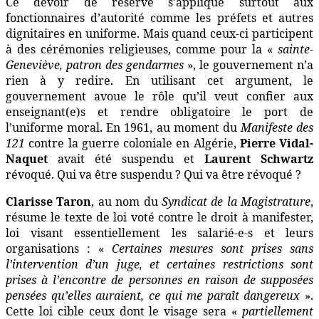
Ce devoir de réserve s’applique surtout aux
fonctionnaires d’autorité comme les préfets et autres
dignitaires en uniforme. Mais quand ceux-ci participent
à des cérémonies religieuses, comme pour la «
sainte-
Geneviève, patron des gendarmes
», le gouvernement n’a
rien à y redire. En utilisant cet argument, le
gouvernement avoue le rôle qu’il veut confier aux
enseignant(e)s et rendre obligatoire le port de
l’uniforme moral. En 1961, au moment du
Manifeste des
121
contre la guerre coloniale en Algérie,
Pierre
Vidal-
Naquet
avait été suspendu et
Laurent Schwartz
révoqué. Qui va être suspendu ? Qui va être révoqué ?
Clarisse Taron
, au nom du
Syndicat de la Magistrature
,
résume le texte de loi voté contre le droit à manifester,
loi visant essentiellement les salarié-e-s et leurs
organisations : «
Certaines mesures sont prises sans
l’intervention d’un juge, et certaines restrictions sont
prises à l’encontre de personnes en raison de supposées
pensées qu’elles auraient, ce qui me paraît dangereux
».
Cette loi cible ceux dont le visage sera «
partiellement