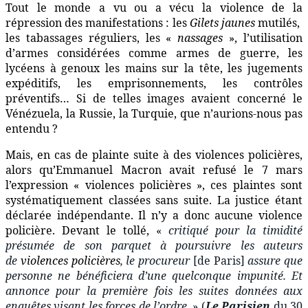
Tout le monde a vu ou a vécu la violence de la
répression des manifestations : les
Gilets jaunes
mutilés,
les tabassages réguliers, les «
nassages
», l’utilisation
d’armes considérées comme armes de guerre, les
lycéens à genoux les mains sur la tête, les jugements
expéditifs, les emprisonnements, les contrôles
préventifs… Si de telles images avaient concerné le
Vénézuela, la Russie, la Turquie, que n’aurions-nous pas
entendu ?
Mais, en cas de plainte suite à des violences policières,
alors qu’Emmanuel Macron avait refusé le 7 mars
l’expression « violences policières », ces plaintes sont
systématiquement classées sans suite. La justice étant
déclarée indépendante. Il n’y a donc aucune violence
policière. Devant le tollé,
«
critiqué pour la timidité
présumée de son parquet à poursuivre les auteurs
de
violences policières
, le procureur
[de Paris]
assure que
personne ne bénéficiera d’une quelconque impunité. Et
annonce pour la première fois les suites données aux
enquêtes visant les forces de l’ordre.
» (
Le Parisien
du 30