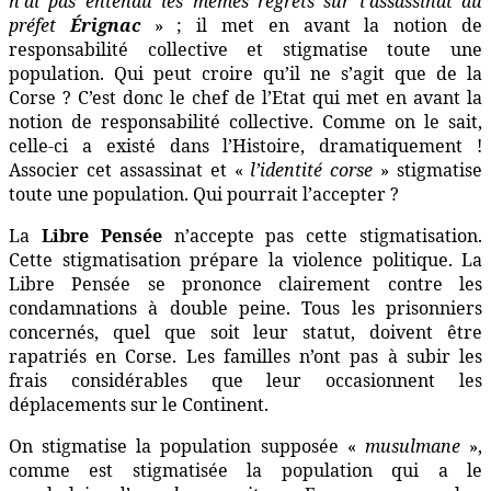
n’ai pas entendu les mêmes regrets sur l’assassinat du
préfet
Érignac
» ; il
met en avant la notion de
responsabilité collective et stigmatise toute une
population. Qui peut croire qu’il ne s’agit que de la
Corse ?
C’est donc le chef de l’Etat qui met en avant la
notion de responsabilité collective. Comme on le sait,
celle-ci a existé dans l’Histoire, dramatiquement !
Associer cet assassinat et «
l’identité corse
» stigmatise
toute une population.
Qui pourrait l’accepter ?
La
Libre Pensée
n’accepte pas
cette stigmatisation.
Cette stigmatisation prépare la violence politique. La
Libre Pensée se prononce clairement contre les
condamnations à double peine. Tous les prisonniers
concernés, quel que soit leur statut, doivent être
rapatriés en Corse. Les familles n’ont pas à subir les
frais considérables que leur occasionnent les
déplacements sur le Continent.
On stigmatise la population supposée «
musulmane
»,
comme est stigmatisée la population qui a le