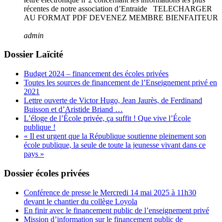
récentes de notre association d’Entraide TELECHARGER
AU FORMAT PDF DEVENEZ MEMBRE BIENFAITEUR
admin
Dossier Laïcité
Budget 2024 – financement des écoles privées
Toutes les sources de financement de l’Enseignement privé en
2021
Lettre ouverte de Victor Hugo, Jean Jaurès, de Ferdinand
Buisson et d’Aristide Briand …
L’éloge de l’École privée, ça suffit ! Que vive l’École
publique !
« Il est urgent que la République soutienne pleinement son
école publique, la seule de toute la jeunesse vivant dans ce
pays »
Dossier écoles privées
Conférence de presse le Mercredi 14 mai 2025 à 11h30
devant le chantier du collège Loyola
En finir avec le financement public de l’enseignement privé
Mission d’information sur le financement public de