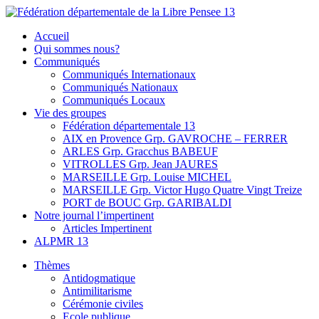
Skip
to
Fédération départementale de la Libre Pensee 13
Membre de la fédération Nationale de la Libre Pensée ni dieu ni
Accueil
content
maitre
Qui sommes nous?
Communiqués
Communiqués Internationaux
Communiqués Nationaux
Communiqués Locaux
Vie des groupes
Fédération départementale 13
AIX en Provence Grp. GAVROCHE – FERRER
ARLES Grp. Gracchus BABEUF
VITROLLES Grp. Jean JAURES
MARSEILLE Grp. Louise MICHEL
MARSEILLE Grp. Victor Hugo Quatre Vingt Treize
PORT de BOUC Grp. GARIBALDI
Notre journal l’impertinent
Articles Impertinent
ALPMR 13
Thèmes
Antidogmatique
Antimilitarisme
Cérémonie civiles
Ecole publique