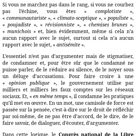
Si vous ne marchez pas dans le rang, si vous ne courbez
pas l’échine, vous êtes «
complotiste
»,
«
communautariste
», «
climato-sceptique
», «
populiste
»,
«
poujadiste
», «
révisionniste
», «
chemises brunes
»,
«
munichois
» et, bien évidemment, même si cela n’a
aucun rapport avec le sujet, surtout si cela n’a aucun
rapport avec le sujet, «
antisémite
».
L’essentiel n’est pas d’argumenter mais de stigmatiser,
de condamner et, pour être sûr que le condamné ne
puisse parler, de le réduire au silence, de le noyer sous
un déluge d’accusations. Pour faire croire à une
«
opinion publique
», le gouvernement utilise par
milliers et milliers les faux comptes sur les réseaux
sociaux. Et, «
en même temps
», il condamne les pratiques
qu’il met en œuvre. En un mot, une camisole de force est
passée sur la pensée, c’est-à-dire sur le droit de réfléchir
par soi-même, de ne pas être d’accord, de le dire, de le
faire savoir, de dialoguer, d’écouter, d’argumenter.
Dans cette logique, le
Congrès national de la Libre