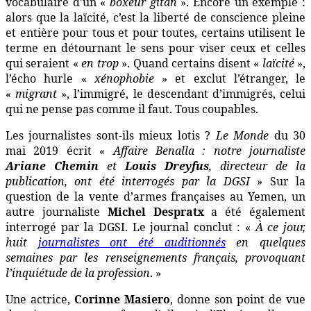
vocabulaire d’un «
boxeur gitan
».
Encore un exemple :
alors que la laïcité, c’est la liberté de conscience pleine
et entière pour tous et pour toutes, certains utilisent le
terme en détournant le sens pour viser ceux et celles
qui seraient «
en trop
». Quand certains disent «
laïcité
»,
l’écho hurle «
xénophobie
» et exclut l’étranger, le
«
migrant
», l’immigré, le descendant d’immigrés, celui
qui ne pense pas comme il faut. Tous coupables.
Les journalistes sont-ils mieux lotis ?
Le Monde
du 30
mai 2019 écrit «
Affaire Benalla : notre journaliste
Ariane Chemin
et
Louis Dreyfus
, directeur de la
publication, ont été interrogés par la DGSI
»
Sur la
question de la vente d’armes françaises au Yemen, un
autre journaliste
Michel Despratx
a été également
interrogé par la DGSI.
Le journal conclut : «
À ce jour,
huit
journalistes ont été auditionnés
en quelques
semaines par les renseignements français, provoquant
l’inquiétude de la profession
. »
Une actrice,
Corinne Masiero
, donne son point de vue