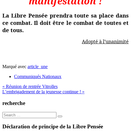
manifestation !
La Libre Pensée prendra toute sa place dans
ce combat. Il doit être le combat de toutes et
de tous.
Adopté à l’unanimité
Marqué avec
article_une
Communiqués Nationaux
Navigation
« Réunion de rentrée Vitrolles
L’embrigadement de la jeunesse continue ! »
de
l’article
recherche
Search
for:
Déclaration de principe de la Libre Pensée