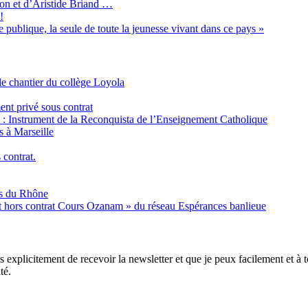
son et d’Aristide Briand …
!
 publique, la seule de toute la jeunesse vivant dans ce pays »
e chantier du collège Loyola
ent privé sous contrat
é : Instrument de la Reconquista de l’Enseignement Catholique
s à Marseille
 contrat.
es du Rhône
nt hors contrat Cours Ozanam » du réseau Espérances banlieue
xplicitement de recevoir la newsletter et que je peux facilement et à to
té.