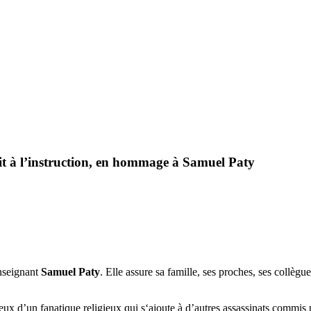
roit à l’instruction, en hommage à Samuel Paty
enseignant
Samuel Paty
. Elle assure sa famille, ses proches, ses collè
 d’un fanatique religieux qui s‘ajoute à d’autres assassinats commis p