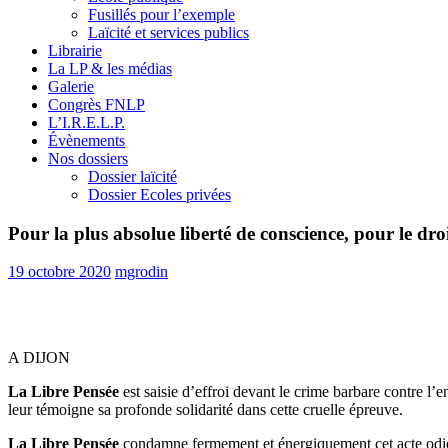
Fusillés pour l’exemple
Laïcité et services publics
Librairie
La LP & les médias
Galerie
Congrès FNLP
L’I.R.E.L.P.
Évènements
Nos dossiers
Dossier laïcité
Dossier Ecoles privées
Pour la plus absolue liberté de conscience, pour le d
19 octobre 2020
mgrodin
A DIJON
La Libre Pensée
est saisie d’effroi devant le crime barbare contre l’
leur témoigne sa profonde solidarité dans cette cruelle épreuve.
La Libre Pensée
condamne fermement et énergiquement cet acte odieux