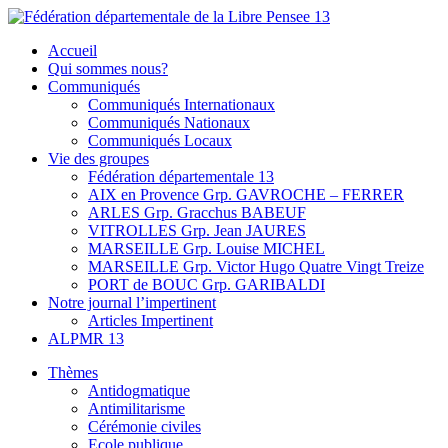
Skip
to
Fédération départementale de la Libre Pensee 13
Membre de la fédération Nationale de la Libre Pensée ni dieu ni maitr
Accueil
content
Qui sommes nous?
Communiqués
Communiqués Internationaux
Communiqués Nationaux
Communiqués Locaux
Vie des groupes
Fédération départementale 13
AIX en Provence Grp. GAVROCHE – FERRER
ARLES Grp. Gracchus BABEUF
VITROLLES Grp. Jean JAURES
MARSEILLE Grp. Louise MICHEL
MARSEILLE Grp. Victor Hugo Quatre Vingt Treize
PORT de BOUC Grp. GARIBALDI
Notre journal l’impertinent
Articles Impertinent
ALPMR 13
Thèmes
Antidogmatique
Antimilitarisme
Cérémonie civiles
Ecole publique