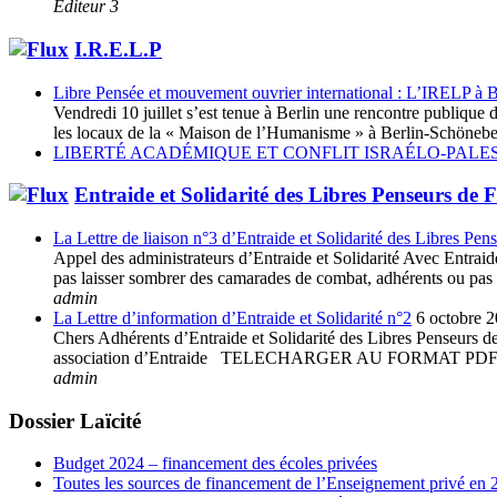
Editeur 3
I.R.E.L.P
Libre Pensée et mouvement ouvrier international : L’IRELP à B
Vendredi 10 juillet s’est tenue à Berlin une rencontre publiq
les locaux de la « Maison de l’Humanisme » à Berlin-Schöneberg
LIBERTÉ ACADÉMIQUE ET CONFLIT ISRAÉLO-PALES
Entraide et Solidarité des Libres Penseurs de 
La Lettre de liaison n°3 d’Entraide et Solidarité des Libres Pen
Appel des administrateurs d’Entraide et Solidarité Avec Entraide 
pas laisser sombrer des camarades de combat, adhérents ou pas à 
admin
La Lettre d’information d’Entraide et Solidarité n°2
6 octobre 
Chers Adhérents d’Entraide et Solidarité des Libres Penseurs de 
association d’Entraide TELECHARGER AU FORMAT
admin
Dossier Laïcité
Budget 2024 – financement des écoles privées
Toutes les sources de financement de l’Enseignement privé en 