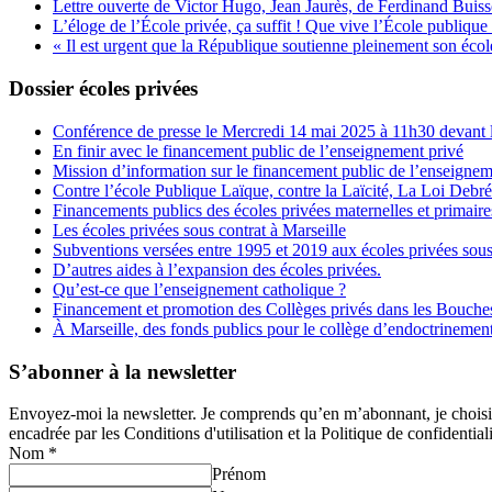
Lettre ouverte de Victor Hugo, Jean Jaurès, de Ferdinand Buis
L’éloge de l’École privée, ça suffit ! Que vive l’École publique 
« Il est urgent que la République soutienne pleinement son école
Dossier écoles privées
Conférence de presse le Mercredi 14 mai 2025 à 11h30 devant l
En finir avec le financement public de l’enseignement privé
Mission d’information sur le financement public de l’enseignem
Contre l’école Publique Laïque, contre la Laïcité, La Loi Debr
Financements publics des écoles privées maternelles et primaire
Les écoles privées sous contrat à Marseille
Subventions versées entre 1995 et 2019 aux écoles privées sous
D’autres aides à l’expansion des écoles privées.
Qu’est-ce que l’enseignement catholique ?
Financement et promotion des Collèges privés dans les Bouch
À Marseille, des fonds publics pour le collège d’endoctrineme
S’abonner à la newsletter
Envoyez-moi la newsletter. Je comprends qu’en m’abonnant, je choisis e
encadrée par les Conditions d'utilisation et la Politique de confidentiali
Nom
*
Prénom