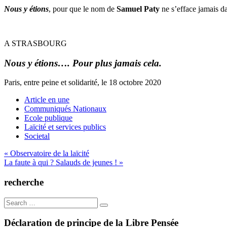
Nous y étions
, pour que le nom de
Samuel Paty
ne s’efface jamais d
A STRASBOURG
Nous y étions…. Pour plus jamais cela.
Paris, entre peine et solidarité, le 18 octobre 2020
Article en une
Communiqués Nationaux
Ecole publique
Laïcité et services publics
Societal
Navigation
« Observatoire de la laïcité
La faute à qui ? Salauds de jeunes ! »
de
l’article
recherche
Search
for:
Déclaration de principe de la Libre Pensée