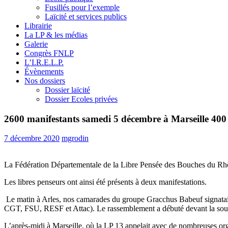
Fusillés pour l’exemple
Laïcité et services publics
Librairie
La LP & les médias
Galerie
Congrès FNLP
L’I.R.E.L.P.
Évènements
Nos dossiers
Dossier laïcité
Dossier Ecoles privées
2600 manifestants samedi 5 décembre à Marseille 400 à A
7 décembre 2020
mgrodin
La Fédération Départementale de la Libre Pensée des Bouches du Rhôn
Les libres penseurs ont ainsi été présents à deux manifestations.
Le matin à Arles, nos camarades du groupe Gracchus Babeuf signataires
CGT, FSU, RESF et Attac). Le rassemblement a débuté devant la sous p
L’après-midi à Marseille, où la LP 13 appelait avec de nombreuses organi