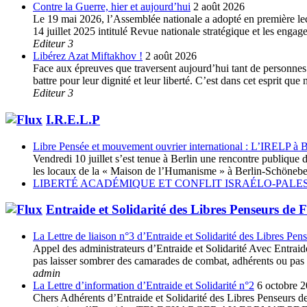
Contre la Guerre, hier et aujourd’hui
2 août 2026
Le 19 mai 2026, l’Assemblée nationale a adopté en première lec
14 juillet 2025 intitulé Revue nationale stratégique et les enga
Editeur 3
Libérez Azat Miftakhov !
2 août 2026
Face aux épreuves que traversent aujourd’hui tant de personnes e
battre pour leur dignité et leur liberté. C’est dans cet esprit 
Editeur 3
I.R.E.L.P
Libre Pensée et mouvement ouvrier international : L’IRELP à B
Vendredi 10 juillet s’est tenue à Berlin une rencontre publiq
les locaux de la « Maison de l’Humanisme » à Berlin-Schöneberg
LIBERTÉ ACADÉMIQUE ET CONFLIT ISRAÉLO-PALES
Entraide et Solidarité des Libres Penseurs de 
La Lettre de liaison n°3 d’Entraide et Solidarité des Libres Pen
Appel des administrateurs d’Entraide et Solidarité Avec Entraide 
pas laisser sombrer des camarades de combat, adhérents ou pas à 
admin
La Lettre d’information d’Entraide et Solidarité n°2
6 octobre 
Chers Adhérents d’Entraide et Solidarité des Libres Penseurs de 