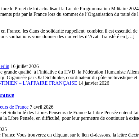
ture le Projet de loi actualisant la Loi de Programmation Militaire 20
gements pris par la France lors du sommet de l’Organisation du traité de 
n France, les élans de solidarité rappellent combien il est essentiel de 
que nous souhaitions vous donner des nouvelles d’Azat. Transféré en […]
erlin
16 juillet 2026
ue de grande qualité, à l’initiative du HVD, la Fédération Humaniste A
. Organisée par Olaf Schlunke, coordinateur du pôle archivistique et h
TINIEN – L’AFFAIRE FRANÇAISE
14 janvier 2026
France
seurs de France
7 avril 2026
et Solidarité des Libres Penseurs de France la Libre Pensée entend faire 
la Libre Pensée, en difficulté, pour leur permettre de continuer à existe
2025
France Vous trouverez en cliquant sur le lien ci-dessous, la lettre élect