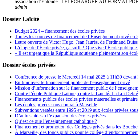
association d’Entraide TELECHARGER AU FORMAT
admin
Dossier Laïcité
Budget 2024 – financement des écoles privées
Toutes les sources de financement de l’Enseignement privé en 
Lettre ouverte de Victor Hugo, Jean Jaurès, de Ferdinand Buis
L’éloge de l’École privée, ça suffit ! Que vive l’École publique 
« Il est urgent que la République soutienne pleinement son école
Dossier écoles privées
Conférence de presse le Mercredi 14 mai 2025 à 11h30 devant l
En finir avec le financement public de l’enseignement privé
Mission d’information sur le financement public de l’enseignem
Contre l’école Publique Laïque, contre la Laïcité, La Loi Debr
Financements publics des écoles privées maternelles et primaire
Les écoles privées sous contrat à Marseille
Subventions versées entre 1995 et 2019 aux écoles privées sous
D’autres aides à l’expansion des écoles privées.
Qu’est-ce que l’enseignement catholique ?
Financement et promotion des Collèges privés dans les Bouch
À Marseille, des fonds publics pour le collège d’endoctrineme