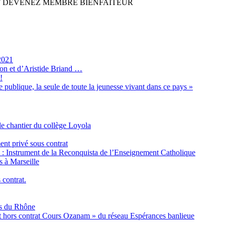
 PDF DEVENEZ MEMBRE BIENFAITEUR
2021
son et d’Aristide Briand …
!
 publique, la seule de toute la jeunesse vivant dans ce pays »
e chantier du collège Loyola
ent privé sous contrat
é : Instrument de la Reconquista de l’Enseignement Catholique
s à Marseille
 contrat.
es du Rhône
nt hors contrat Cours Ozanam » du réseau Espérances banlieue