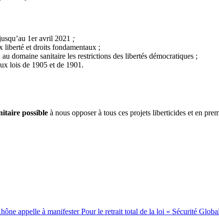
e jusqu’au 1er avril 2021
;
 aux liberté et droits fondamentaux ;
 au domaine sanitaire les restrictions des libertés démocratiques ;
 aux lois de 1905 et de 1901.
nitaire possible
à nous opposer à tous ces projets liberticides et en prem
e appelle à manifester Pour le retrait total de la loi « Sécurité Globa