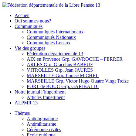
Skip
to
Fédération départementale de la Libre Pensee 13
Membre de la fédération Nationale de la Libre Pensée ni dieu ni maitr
Accueil
content
Qui sommes nous?
Communiqués
Communiqués Internationaux
Communiqués Nationaux
Communiqués Locaux
Vie des groupes
Fédération départementale 13
AIX en Provence Grp. GAVROCHE – FERRER
ARLES Grp. Gracchus BABEUF
VITROLLES Grp. Jean JAURES
MARSEILLE Grp. Louise MICHEL
MARSEILLE Grp. Victor Hugo Quatre Vingt Treize
PORT de BOUC Grp. GARIBALDI
Notre journal l’impertinent
Articles Impertinent
ALPMR 13
Thèmes
Antidogmatique
Antimilitarisme
Cérémonie civiles
Ecole publique