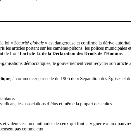
la loi «
Sécurité globale
» est dangereuse et confirme la dérive autoritai
s les articles portant sur les caméras-piétons, les polices municipales et
ant de front
l’article 12 de la Déclaration des Droits de l’Homme
.
des organisations démocratiques, le gouvernement veut recycler son art
blique
, à commencer par celle de 1905 de « Séparation des Églises et de l’
otalitaire.
syndicats, les associations d’élus et même la plupart des cultes.
et valeurs est aux antipodes de ceux qui font la « guerre » aux pauvres,
e pensent pas comme eux.