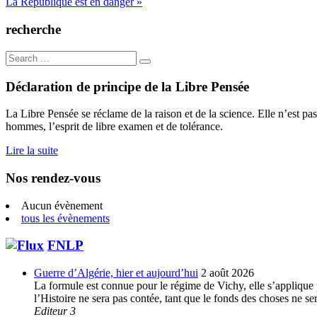
La République est en danger »
de
l’article
recherche
Search
for:
Déclaration de principe de la Libre Pensée
La Libre Pensée se réclame de la raison et de la science. Elle n’est pas
hommes, l’esprit de libre examen et de tolérance.
Lire la suite
Nos rendez-vous
Aucun évènement
tous les évènements
FNLP
Guerre d’Algérie, hier et aujourd’hui
2 août 2026
La formule est connue pour le régime de Vichy, elle s’applique p
l’Histoire ne sera pas contée, tant que le fonds des choses ne s
Editeur 3