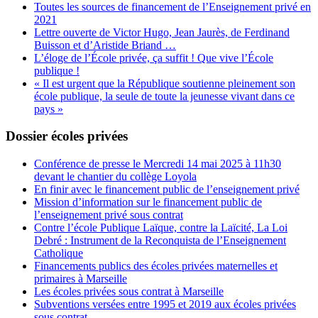
Toutes les sources de financement de l’Enseignement privé en
2021
Lettre ouverte de Victor Hugo, Jean Jaurès, de Ferdinand
Buisson et d’Aristide Briand …
L’éloge de l’École privée, ça suffit ! Que vive l’École
publique !
« Il est urgent que la République soutienne pleinement son
école publique, la seule de toute la jeunesse vivant dans ce
pays »
Dossier écoles privées
Conférence de presse le Mercredi 14 mai 2025 à 11h30
devant le chantier du collège Loyola
En finir avec le financement public de l’enseignement privé
Mission d’information sur le financement public de
l’enseignement privé sous contrat
Contre l’école Publique Laïque, contre la Laïcité, La Loi
Debré : Instrument de la Reconquista de l’Enseignement
Catholique
Financements publics des écoles privées maternelles et
primaires à Marseille
Les écoles privées sous contrat à Marseille
Subventions versées entre 1995 et 2019 aux écoles privées
sous contrat.