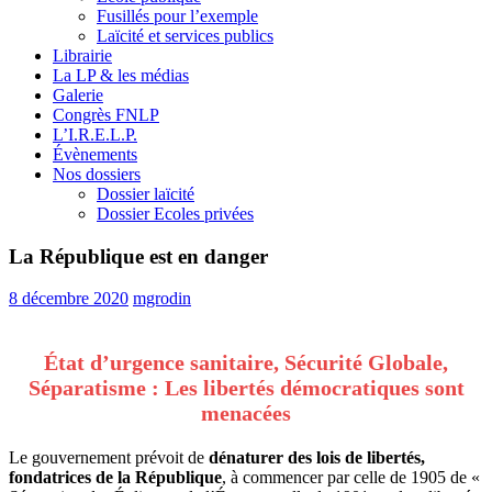
Fusillés pour l’exemple
Laïcité et services publics
Librairie
La LP & les médias
Galerie
Congrès FNLP
L’I.R.E.L.P.
Évènements
Nos dossiers
Dossier laïcité
Dossier Ecoles privées
La République est en danger
8 décembre 2020
mgrodin
État d’urgence sanitaire, Sécurité Globale,
Séparatisme : Les libertés démocratiques sont
menacées
Le gouvernement prévoit de
dénaturer des lois de libertés,
fondatrices de la République
, à commencer par celle de 1905 de «