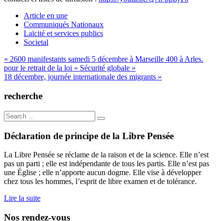
Article en une
Communiqués Nationaux
Laïcité et services publics
Societal
Navigation
« 2600 manifestants samedi 5 décembre à Marseille 400 à Arles.
pour le retrait de la loi « Sécurité globale »
de
18 décembre, journée internationale des migrants »
l’article
recherche
Search
for:
Déclaration de principe de la Libre Pensée
La Libre Pensée se réclame de la raison et de la science. Elle n’est
pas un parti ; elle est indépendante de tous les partis. Elle n’est pas
une Église ; elle n’apporte aucun dogme. Elle vise à développer
chez tous les hommes, l’esprit de libre examen et de tolérance.
Lire la suite
Nos rendez-vous