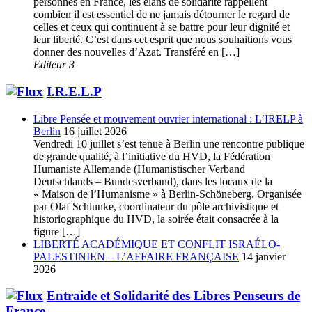
personnes en France, les élans de solidarité rappellent
combien il est essentiel de ne jamais détourner le regard de
celles et ceux qui continuent à se battre pour leur dignité et
leur liberté. C’est dans cet esprit que nous souhaitions vous
donner des nouvelles d’Azat. Transféré en […]
Editeur 3
I.R.E.L.P
Libre Pensée et mouvement ouvrier international : L’IRELP à
Berlin
16 juillet 2026
Vendredi 10 juillet s’est tenue à Berlin une rencontre publique
de grande qualité, à l’initiative du HVD, la Fédération
Humaniste Allemande (Humanistischer Verband
Deutschlands – Bundesverband), dans les locaux de la
« Maison de l’Humanisme » à Berlin-Schöneberg. Organisée
par Olaf Schlunke, coordinateur du pôle archivistique et
historiographique du HVD, la soirée était consacrée à la
figure […]
LIBERTÉ ACADÉMIQUE ET CONFLIT ISRAÉLO-
PALESTINIEN – L’AFFAIRE FRANÇAISE
14 janvier
2026
Entraide et Solidarité des Libres Penseurs de
France