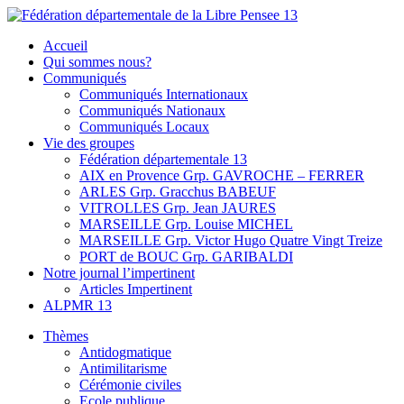
Skip
to
Fédération départementale de la Libre Pensee 13
Membre de la fédération Nationale de la Libre Pensée ni dieu ni
Accueil
content
maitre
Qui sommes nous?
Communiqués
Communiqués Internationaux
Communiqués Nationaux
Communiqués Locaux
Vie des groupes
Fédération départementale 13
AIX en Provence Grp. GAVROCHE – FERRER
ARLES Grp. Gracchus BABEUF
VITROLLES Grp. Jean JAURES
MARSEILLE Grp. Louise MICHEL
MARSEILLE Grp. Victor Hugo Quatre Vingt Treize
PORT de BOUC Grp. GARIBALDI
Notre journal l’impertinent
Articles Impertinent
ALPMR 13
Thèmes
Antidogmatique
Antimilitarisme
Cérémonie civiles
Ecole publique