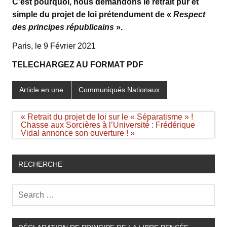
C’est pourquoi, nous demandons le retrait pur et
simple du projet de loi prétendument de «
Respect
des principes républicains
».
Paris, le 9 Février 2021
TELECHARGEZ AU FORMAT PDF
Article en une
Communiqués Nationaux
Navigation
« Retrait du projet de loi sur le « Séparatisme » !
de
Chasse aux Sorcières à l’Université : Frédérique
l’article
Vidal annonce son ouverture ! »
RECHERCHE