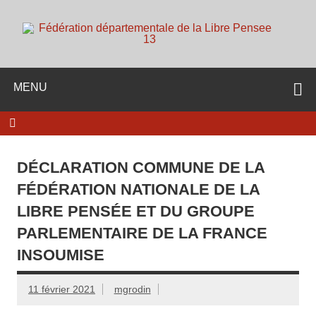
Skip
to
content
d
Membre de la fédération Nationale de la Libre Pensée ni
dieu ni maitre
MENU
DÉCLARATION COMMUNE DE LA
FÉDÉRATION NATIONALE DE LA
LIBRE PENSÉE ET DU GROUPE
PARLEMENTAIRE DE LA FRANCE
INSOUMISE
11 février 2021
mgrodin