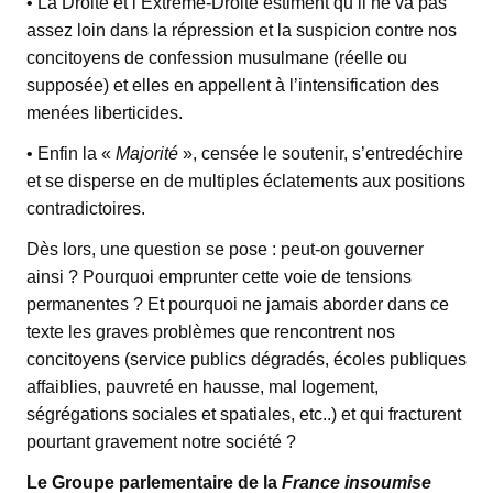
• La Droite et l’Extrême-Droite estiment qu’il ne va pas
assez loin dans la répression et la suspicion contre nos
concitoyens de confession musulmane (réelle ou
supposée) et elles en appellent à l’intensification des
menées liberticides.
• Enfin la «
Majorité
», censée le soutenir, s’entredéchire
et se disperse en de multiples éclatements aux positions
contradictoires.
Dès lors, une question se pose : peut-on gouverner
ainsi ? Pourquoi emprunter cette voie de tensions
permanentes ? Et pourquoi ne jamais aborder dans ce
texte les graves problèmes que rencontrent nos
concitoyens (service publics dégradés, écoles publiques
affaiblies, pauvreté en hausse, mal logement,
ségrégations sociales et spatiales, etc..) et qui fracturent
pourtant gravement notre société ?
Le Groupe parlementaire de la
France insoumise