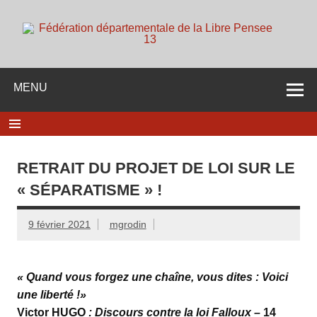
Skip
to
content
d
Membre de la fédération Nationale de la Libre Pensée ni
dieu ni maitre
MENU
RETRAIT DU PROJET DE LOI SUR LE
« SÉPARATISME » !
9 février 2021
mgrodin
« Quand vous forgez une chaîne, vous dites : Voici
une liberté !»
Victor HUGO
: Discours contre la loi Falloux –
14