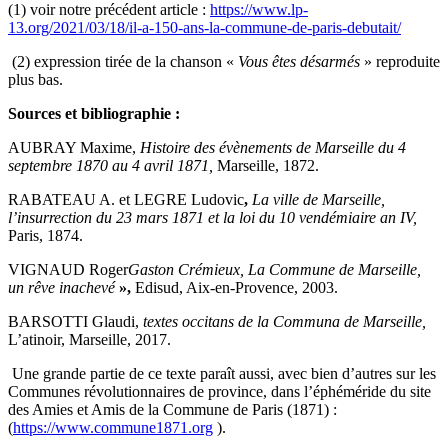
(1) voir notre précédent article :
https://www.lp-
13.org/2021/03/18/il-a-150-ans-la-commune-de-paris-debutait/
(2) expression tirée de la chanson «
Vous êtes désarmés
» reproduite
plus bas.
Sources et bibliographie :
AUBRAY Maxime,
Histoire des évènements de Marseille du 4
septembre 1870 au 4 avril 1871,
Marseille, 1872.
RABATEAU A. et LEGRE Ludovic
,
La ville de Marseille,
l’insurrection du 23 mars 1871 et la loi du 10 vendémiaire an IV,
Paris, 1874.
VIGNAUD Roger
Gaston Crémieux, La Commune de Marseille,
un rêve inachevé
»,
Edisud, Aix-en-Provence, 2003.
BARSOTTI Glaudi,
textes occitans de la Communa de Marseille,
L’atinoir, Marseille, 2017.
Une grande partie de ce texte paraît aussi, avec bien d’autres sur les
Communes révolutionnaires de province, dans l’éphéméride du site
des Amies et Amis de la Commune de Paris (1871) :
(
https://www.commune1871.org
).