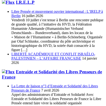
I.R.E.L.P
Libre Pensée et mouvement ouvrier international : L’IRELP à
Berlin
16 juillet 2026
Vendredi 10 juillet s’est tenue à Berlin une rencontre publique
de grande qualité, à l’initiative du HVD, la Fédération
Humaniste Allemande (Humanistischer Verband
Deutschlands – Bundesverband), dans les locaux de la
« Maison de l’Humanisme » à Berlin-Schöneberg. Organisée
par Olaf Schlunke, coordinateur du pôle archivistique et
historiographique du HVD, la soirée était consacrée à la
figure […]
LIBERTÉ ACADÉMIQUE ET CONFLIT ISRAÉLO-
PALESTINIEN – L’AFFAIRE FRANÇAISE
14 janvier
2026
Entraide et Solidarité des Libres Penseurs de
France
La Lettre de liaison n°3 d’Entraide et Solidarité des Libres
Penseurs de France
7 avril 2026
Appel des administrateurs d’Entraide et Solidarité Avec
Entraide et Solidarité des Libres Penseurs de France la Libre
Pensée entend faire vivre la solidarité organisée