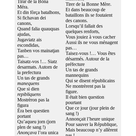
Tirar de la Bòna
Tirer de la Bonne Mère.
Méra.
Et dans beaucoup de
Et din fòrça batalhons,
bataillons ils se foutaient
Si fichavan dei
des canons.
canons,
Lorsqu’il fallait des
Quand falia quauquas
quelques renforts,
ajudas,
Vous jouiez à vous cacher
Jugaviatz ais
Aussi ils ne vous ménagent
escondidas,
pas…
Tanben vos mainatjan
Taisez-vous !… Vous êtes
pas…
désarmés. Autour de la
Taisatz-vos !… Siatz
préfecture
desarmats. Autorn de
Un tas de grands
la prefectura
mannequins
Un tas de grands
Qui se disent républicains
manequens
Ne montrèrent pas la
Que si dien
figure.
repibliquens
Il était bien question
Mostrèron pas la
pourtant
figura
Que ce jour (jour plein de
Éra ben questien
sang !)
portant
Annonçait l’heure unique
Qu’aqueu jorn (jorn
Pour sauver la République,
plen de sang !)
Mais beaucoup n’y allèrent
Anonçava
l’ora unica
pas !…