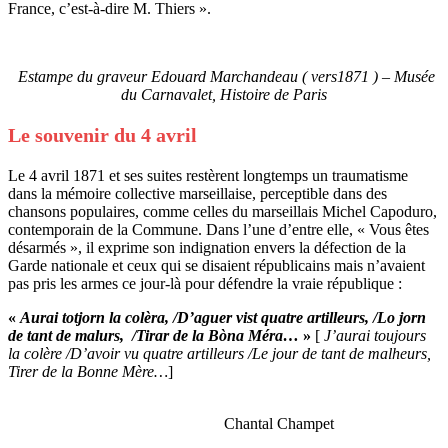
France, c’est-à-dire M. Thiers ».
Estampe du graveur Edouard Marchandeau ( vers1871 ) – Musée
du Carnavalet, Histoire de Paris
Le souvenir du 4 avril
Le 4 avril 1871 et ses suites restèrent longtemps un traumatisme
dans la mémoire collective marseillaise, perceptible dans des
chansons populaires, comme celles du marseillais Michel Capoduro,
contemporain de la Commune. Dans l’une d’entre elle, « Vous êtes
désarmés », il exprime son indignation envers la défection de la
Garde nationale et ceux qui se disaient républicains mais n’avaient
pas pris les armes ce jour-là pour défendre la vraie république :
«
Aurai totjorn la colèra, /D’aguer vist quatre artilleurs, /Lo jorn
de tant de malurs, /Tirar de la Bòna Méra…
»
[
J’aurai toujours
la colère /D’avoir vu quatre artilleurs /Le jour de tant de malheurs,
Tirer de la Bonne Mère…
]
Chantal Champet