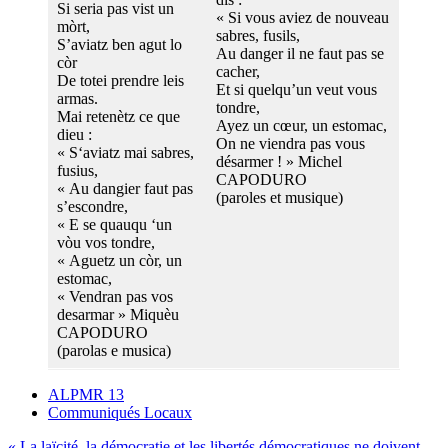
Si seria pas vist un
« Si vous aviez de nouveau
mòrt,
sabres, fusils,
S’aviatz ben agut lo
Au danger il ne faut pas se
còr
cacher,
De totei prendre leis
Et si quelqu’un veut vous
armas.
tondre,
Mai retenètz ce que
Ayez un cœur, un estomac,
dieu :
On ne viendra pas vous
« S‘aviatz mai sabres,
désarmer ! » Michel
fusius,
CAPODURO
« Au dangier faut pas
(paroles et musique)
s’escondre,
« E se quauqu ‘un
vòu vos tondre,
« Aguetz un còr, un
estomac,
« Vendran pas vos
desarmar » Miquèu
CAPODURO
(parolas e musica)
ALPMR 13
Communiqués Locaux
« La laïcité, la démocratie et les libertés démocratiques ne doivent