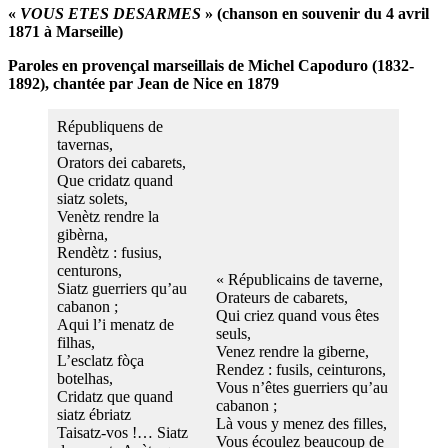
«
VOUS ETES DESARMES
» (chanson en souvenir du 4 avril
1871 à Marseille)
Paroles en provençal marseillais de Michel Capoduro (1832-
1892), chantée par Jean de Nice
en 1879
Républiquens de
tavernas,
Orators dei cabarets,
Que cridatz quand
siatz solets,
Venètz rendre la
gibèrna,
Rendètz : fusius,
centurons,
« Républicains de taverne,
Siatz guerriers qu’au
Orateurs de cabarets,
cabanon ;
Qui criez quand vous êtes
Aqui l’i menatz de
seuls,
filhas,
Venez rendre la giberne,
L’esclatz fòça
Rendez : fusils, ceinturons,
botelhas,
Vous n’êtes guerriers qu’au
Cridatz que quand
cabanon ;
siatz ébriatz
Là vous y menez des filles,
Taisatz-vos !… Siatz
Vous écoulez beaucoup de