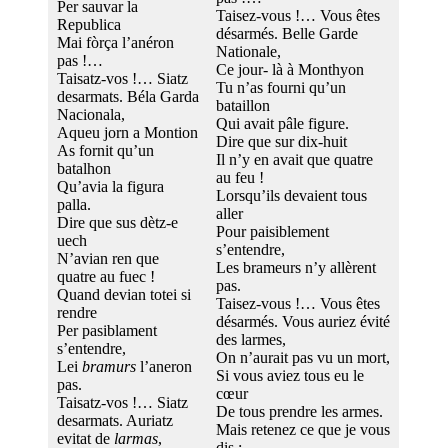
Per sauvar la
Taisez-vous !… Vous êtes
Republica
désarmés. Belle Garde
Mai fòrça l’anéron
Nationale,
pas !…
Ce jour- là à Monthyon
Taisatz-vos !… Siatz
Tu n’as fourni qu’un
desarmats. Béla Garda
bataillon
Nacionala,
Qui avait pâle figure.
Aqueu jorn a Montion
Dire que sur dix-huit
As fornit qu’un
Il n’y en avait que quatre
batalhon
au feu !
Qu’avia la figura
Lorsqu’ils devaient tous
palla.
aller
Dire que sus dètz-e
Pour paisiblement
uech
s’entendre,
N’avian ren que
Les brameurs n’y allèrent
quatre au fuec !
pas.
Quand devian totei si
Taisez-vous !… Vous êtes
rendre
désarmés. Vous auriez évité
Per pasiblament
des larmes,
s’entendre,
On n’aurait pas vu un mort,
Lei
bramurs
l’aneron
Si vous aviez tous eu le
pas.
cœur
Taisatz-vos !… Siatz
De tous prendre les armes.
desarmats. Auriatz
Mais retenez ce que je vous
evitat de
larmas
,
dis :