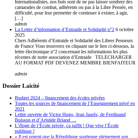
Internationalistes, nos buts sont de ne pas laisser sombrer des
camarades de combat, adhérents ou pas à la Libre Pensée, en
difficulté, pour leur permettre de continuer à exister, à agir,
[…]
admin
La Lettre d’information d’Entraide et Solidarité n°2
6 octobre
2025
Chers Adhérents d’Entraide et Solidarité des Libres Penseurs
de France Vous trouverez en cliquant sur le lien ci-dessous, la
lettre électronique n°2 concernant les informations les plus
récentes de notre association d’Entraide TELECHARGER
AU FORMAT PDF DEVENEZ MEMBRE BIENFAITEUR
admin
Dossier Laïcité
Budget 2024 – financement des écoles privées
Toutes les sources de financement de l’Enseignement privé en
2021
Lettre ouverte de Victor Hugo, Jean Jaurès, de Ferdinand
Buisson et d’Aristide Briand …
L’éloge de l’École privée, ça suffit ! Que vive l’École
publique !
« Il est urgent que la République soutienne pleinement son