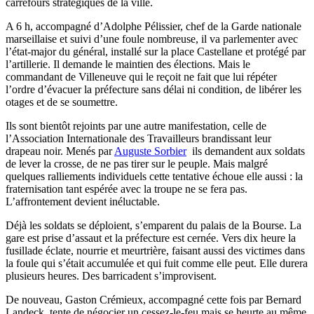
carrefours stratégiques de la ville.
A 6 h, accompagné d’Adolphe Pélissier, chef de la Garde nationale
marseillaise et suivi d’une foule nombreuse, il va parlementer avec
l’état-major du général, installé sur la place Castellane et protégé par
l’artillerie. Il demande le maintien des élections. Mais le
commandant de Villeneuve qui le reçoit ne fait que lui répéter
l’ordre d’évacuer la préfecture sans délai ni condition, de libérer les
otages et de se soumettre.
Ils sont bientôt rejoints par une autre manifestation, celle de
l’Association Internationale des Travailleurs brandissant leur
drapeau noir. Menés par
Auguste Sorbier
ils demandent aux soldats
de lever la crosse, de ne pas tirer sur le peuple. Mais malgré
quelques ralliements individuels cette tentative échoue elle aussi : la
fraternisation tant espérée avec la troupe ne se fera pas.
L’affrontement devient inéluctable.
Déjà les soldats se déploient, s’emparent du palais de la Bourse. La
gare est prise d’assaut et la préfecture est cernée. Vers dix heure la
fusillade éclate, nourrie et meurtrière, faisant aussi des victimes dans
la foule qui s’était accumulée et qui fuit comme elle peut. Elle durera
plusieurs heures. Des barricadent s’improvisent.
De nouveau, Gaston Crémieux, accompagné cette fois par Bernard
Landeck, tente de négocier un cessez-le-feu mais se heurte au même