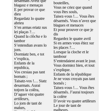
desarmats Avètz que
bouteilles,
blagasz e menaças
Vous ne criez que quand
E per provar ce que
vous êtes souls,
dieu
Taisez-vous !… Vous êtes
Regardatz lo quatre
désarmés. Vous n’avez que
abrieu
blagues et menaces
S’en armas eriatz sus
Et pour prouver ce que je
lei plaças ?…
dis
Quand la
clòcha
e lo
Regardez le quatre avril
tambor
Si en armes vous étiez sur
S’entendian avans lo
les places ?…
jorn.
Lorsque la cloche et le
Dormiatz ben, e tot
tambour
v’explica,
S’entendaient avant le jour.
Enfants de la
Vous dormiez bien, et tout
republica,
s’explique.
Vos cresiau pas tant
Enfants de la république
bornats ;
Je ne vous croyais pas tant
Taisatz-vos !… Siatz
bornés ;
desarmats. Aurai
Taisez-vous !… Vous êtes
totjorn la colèra,
désarmés. J’aurai toujours
D’aguer vist quatre
la colère
artilleurs
,
D’avoir vu quatre artilleurs
Lo jorn de tant de
Le jour de tant de
malurs,
malheurs,