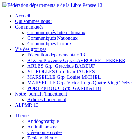
Skip
to
Fédération départementale de la Libre Pensee 13
Membre de la fédération Nationale de la Libre Pensée ni dieu ni
Accueil
content
maitre
Qui sommes nous?
Communiqués
Communiqués Internationaux
Communiqués Nationaux
Communiqués Locaux
Vie des groupes
Fédération départementale 13
AIX en Provence Grp. GAVROCHE – FERRER
ARLES Grp. Gracchus BABEUF
VITROLLES Grp. Jean JAURES
MARSEILLE Grp. Louise MICHEL
MARSEILLE Grp. Victor Hugo Quatre Vingt Treize
PORT de BOUC Grp. GARIBALDI
Notre journal l’impertinent
Articles Impertinent
ALPMR 13
Thèmes
Antidogmatique
Antimilitarisme
Cérémonie civiles
Ecole publique