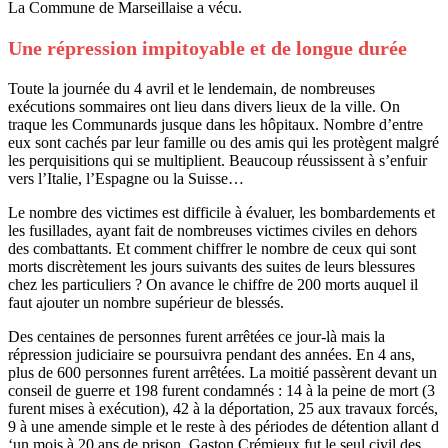
La Commune de Marseillaise a vécu.
Une répression impitoyable et de longue durée
Toute la journée du 4 avril et le lendemain, de nombreuses
exécutions sommaires ont lieu dans divers lieux de la ville. On
traque les Communards jusque dans les hôpitaux. Nombre d’entre
eux sont cachés par leur famille ou des amis qui les protègent malgré
les perquisitions qui se multiplient. Beaucoup réussissent à s’enfuir
vers l’Italie, l’Espagne ou la Suisse…
Le nombre des victimes est difficile à évaluer, les bombardements et
les fusillades, ayant fait de nombreuses victimes civiles en dehors
des combattants. Et comment chiffrer le nombre de ceux qui sont
morts discrètement les jours suivants des suites de leurs blessures
chez les particuliers ? On avance le chiffre de 200 morts auquel il
faut ajouter un nombre supérieur de blessés.
Des centaines de personnes furent arrêtées ce jour-là mais la
répression judiciaire se poursuivra pendant des années. En 4 ans,
plus de 600 personnes furent arrêtées. La moitié passèrent devant un
conseil de guerre et 198 furent condamnés : 14 à la peine de mort (3
furent mises à exécution), 42 à la déportation, 25 aux travaux forcés,
9 à une amende simple et le reste à des périodes de détention allant d
‘un mois à 20 ans de prison. Gaston Crémieux fut le seul civil des