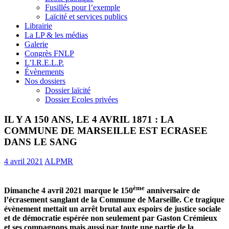
Fusillés pour l’exemple
Laïcité et services publics
Librairie
La LP & les médias
Galerie
Congrès FNLP
L’I.R.E.L.P.
Évènements
Nos dossiers
Dossier laïcité
Dossier Ecoles privées
IL Y A 150 ANS, LE 4 AVRIL 1871 : LA
COMMUNE DE MARSEILLE EST ECRASEE
DANS LE SANG
4 avril 2021
ALPMR
ème
Dimanche 4 avril 2021 marque le 150
anniversaire de
l’écrasement sanglant de la Commune de Marseille. Ce tragique
évènement mettait un arrêt brutal aux espoirs de justice sociale
et de démocratie espérée non seulement par Gaston Crémieux
et ses compagnons mais aussi par toute une partie de la