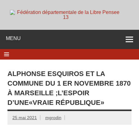
Skip
to
content
d
Membre de la fédération Nationale de la Libre Pensée ni
dieu ni maitre
MENU
ALPHONSE ESQUIROS ET LA
COMMUNE DU 1 ER NOVEMBRE 1870
À MARSEILLE ;L’ESPOIR
D’UNE«VRAIE RÉPUBLIQUE»
25 mai 2021
mgrodin