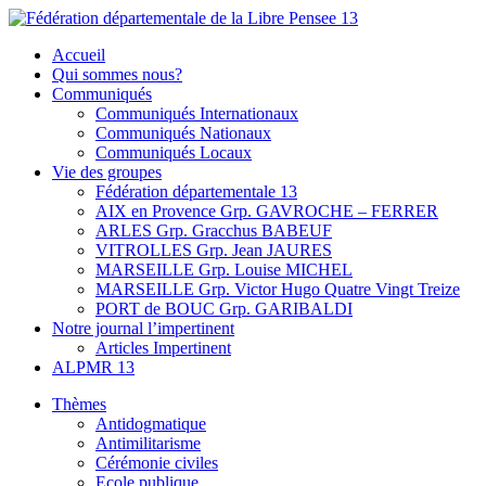
Skip
to
Fédération départementale de la Libre Pensee 13
Membre de la fédération Nationale de la Libre Pensée ni dieu ni maitr
Accueil
content
Qui sommes nous?
Communiqués
Communiqués Internationaux
Communiqués Nationaux
Communiqués Locaux
Vie des groupes
Fédération départementale 13
AIX en Provence Grp. GAVROCHE – FERRER
ARLES Grp. Gracchus BABEUF
VITROLLES Grp. Jean JAURES
MARSEILLE Grp. Louise MICHEL
MARSEILLE Grp. Victor Hugo Quatre Vingt Treize
PORT de BOUC Grp. GARIBALDI
Notre journal l’impertinent
Articles Impertinent
ALPMR 13
Thèmes
Antidogmatique
Antimilitarisme
Cérémonie civiles
Ecole publique