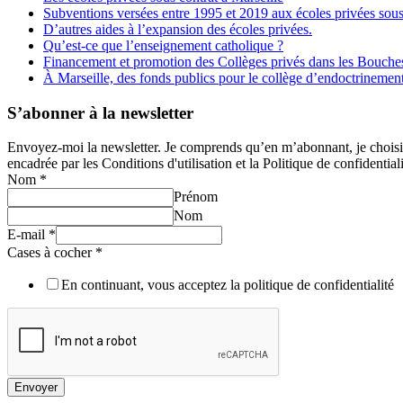
Subventions versées entre 1995 et 2019 aux écoles privées sous
D’autres aides à l’expansion des écoles privées.
Qu’est-ce que l’enseignement catholique ?
Financement et promotion des Collèges privés dans les Bouch
À Marseille, des fonds publics pour le collège d’endoctrineme
S’abonner à la newsletter
Envoyez-moi la newsletter. Je comprends qu’en m’abonnant, je choisis e
encadrée par les Conditions d'utilisation et la Politique de confidentiali
Nom
*
Prénom
Nom
E-mail
*
Cases à cocher
*
En continuant, vous acceptez la politique de confidentialité
Envoyer