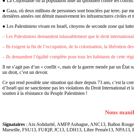
● La Cisjordanie où la population lutte au quotidien contre les confiscat
● Gaza, où deux millions de personnes sont bouclées par terre, par m
dernières années ont détruit massivement les infrastructures civiles e
● Les Palestiniens vivant en Israël, citoyens de seconde zone qui lutten
– Les Palestiniens demandent inlassablement que le droit international 
– Ils exigent la fin de l’occupation, de la colonisation, la libération d
– Ils demandent l’égalité complète pour tous les habitants de cette régio
Il ne s’agit pas d’un « conflit », mais de la guerre menée par un État
un droit, c’est un devoir.
Ce qui rend possible une situation qui dure depuis 73 ans, c’est la c
d’Israël qui ne sanctionne pas les violations du Droit International et 
soutien à la résistance du Peuple Palestinien !
Nous manife
Signataires
: Aix-Solidarité, AMFP Aubagne, ANC13, Ballon Rouge (
Marseille, FSU13, FUIQP, JC13, LDH13, Libre Pensée13, NPA13, Pal