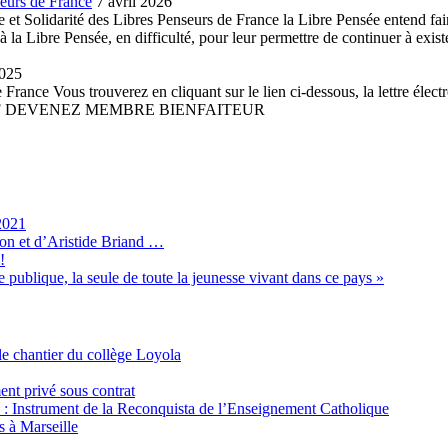
seurs de France
7 avril 2026
et Solidarité des Libres Penseurs de France la Libre Pensée entend faire 
la Libre Pensée, en difficulté, pour leur permettre de continuer à existe
2025
France Vous trouverez en cliquant sur le lien ci-dessous, la lettre élect
 PDF DEVENEZ MEMBRE BIENFAITEUR
2021
son et d’Aristide Briand …
!
 publique, la seule de toute la jeunesse vivant dans ce pays »
e chantier du collège Loyola
ent privé sous contrat
é : Instrument de la Reconquista de l’Enseignement Catholique
s à Marseille