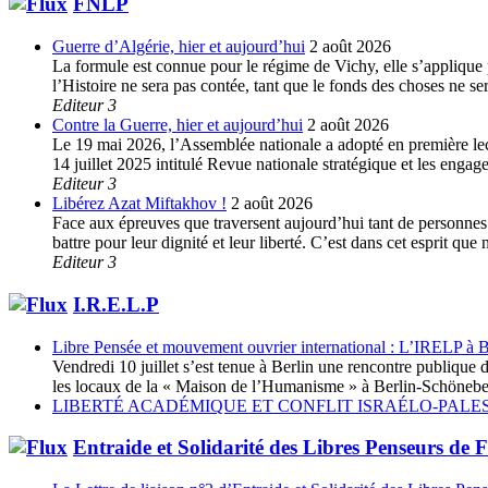
FNLP
Guerre d’Algérie, hier et aujourd’hui
2 août 2026
La formule est connue pour le régime de Vichy, elle s’applique p
l’Histoire ne sera pas contée, tant que le fonds des choses ne s
Editeur 3
Contre la Guerre, hier et aujourd’hui
2 août 2026
Le 19 mai 2026, l’Assemblée nationale a adopté en première lec
14 juillet 2025 intitulé Revue nationale stratégique et les enga
Editeur 3
Libérez Azat Miftakhov !
2 août 2026
Face aux épreuves que traversent aujourd’hui tant de personnes e
battre pour leur dignité et leur liberté. C’est dans cet esprit 
Editeur 3
I.R.E.L.P
Libre Pensée et mouvement ouvrier international : L’IRELP à B
Vendredi 10 juillet s’est tenue à Berlin une rencontre publiq
les locaux de la « Maison de l’Humanisme » à Berlin-Schöneberg
LIBERTÉ ACADÉMIQUE ET CONFLIT ISRAÉLO-PALES
Entraide et Solidarité des Libres Penseurs de 