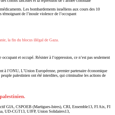
s des colons fascistes et la répression de l’armée coloniale
de médicaments. Les bombardements israéliens aux cours des 10
és témoignant de l’inouïe violence de l’occupant
anie, la fin du blocus illégal de Gaza.
e occupant et occupé. Résister à l’oppression, ce n’est pas seulement
otègent à l’ONU, L’Union Européenne, premier partenaire économique
peuple palestinien ont été interdites, qui criminalise les actions de
palestinien.
tif GIA, CSPOEB (Martigues-Istres), CRI, Ensemble13, FI Aix, FI
qsa, UD-CGT13, UJFP, Union Solidaires13,