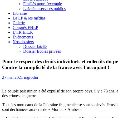
Fusillés pour l’exemple
Laïcité et services publics
Librairie
La LP & les médias
Galerie
Congrès FNLP
L’I.R.E.L.P.
Évènements
Nos dossiers
Dossier laïcité
Dossier Ecoles privées
Pour le respect des droits individuels et collectifs du p
Contre la complicité de la france avec l’occupant !
27 mai 2021
mgrodin
Le peuple palestinien a été expulsé de son propre pays, il y a 73 ans, 
des crimes de guerre.
Tous les morceaux de la Palestine fragmentée se sont soulevés Jérusa
sont déchaînées aux cris de « Mort aux Arabes ».