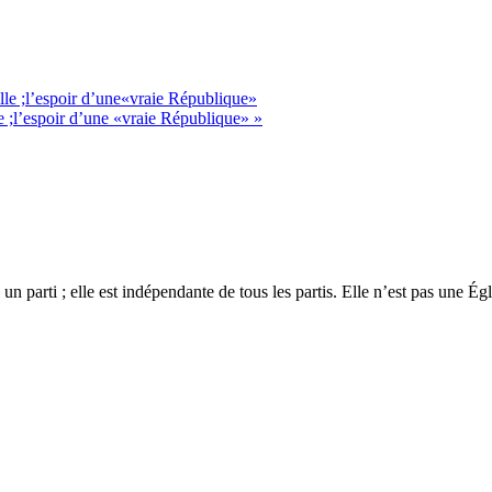
le ;l’espoir d’une«vraie République»
;l’espoir d’une «vraie République» »
 un parti ; elle est indépendante de tous les partis. Elle n’est pas une É