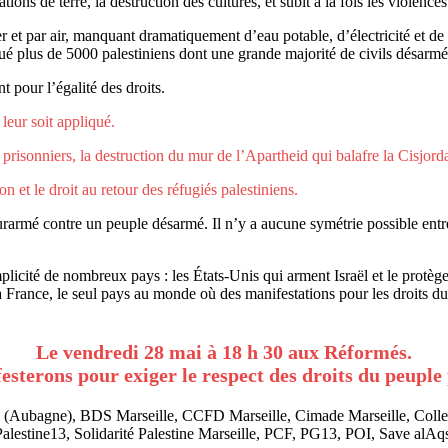
ions de terre, la destruction des cultures, et subit à la fois les violence
er et par air, manquant dramatiquement d’eau potable, d’électricité et 
t tué plus de 5000 palestiniens dont une grande majorité de civils désarm
t pour l’égalité des droits.
leur soit appliqué.
es prisonniers, la destruction du mur de l’Apartheid qui balafre la Cisjord
n et le droit au retour des réfugiés palestiniens.
 surarmé contre un peuple désarmé. Il n’y a aucune symétrie possible entr
omplicité de nombreux pays : les États-Unis qui arment Israël et le pr
la France, le seul pays au monde où des manifestations pour les droits du 
Le vendredi 28 mai à 18 h 30 aux Réformés.
sterons pour exiger le respect des droits du peuple 
Aubagne), BDS Marseille, CCFD Marseille, Cimade Marseille, Collec
estine13, Solidarité Palestine Marseille, PCF, PG13, POI, Save alA