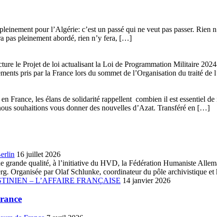
leinement pour l’Algérie: c’est un passé qui ne veut pas passer. Rien n’y
era pas pleinement abordé, rien n’y fera, […]
ture le Projet de loi actualisant la Loi de Programmation Militaire 20
gements pris par la France lors du sommet de l’Organisation du traité de 
n France, les élans de solidarité rappellent combien il est essentiel de 
que nous souhaitions vous donner des nouvelles d’Azat. Transféré en […]
erlin
16 juillet 2026
ue de grande qualité, à l’initiative du HVD, la Fédération Humaniste A
. Organisée par Olaf Schlunke, coordinateur du pôle archivistique et h
TINIEN – L’AFFAIRE FRANÇAISE
14 janvier 2026
France