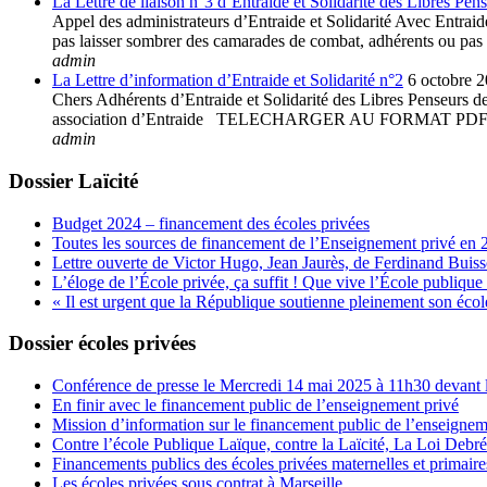
La Lettre de liaison n°3 d’Entraide et Solidarité des Libres Pen
Appel des administrateurs d’Entraide et Solidarité Avec Entraide 
pas laisser sombrer des camarades de combat, adhérents ou pas à 
admin
La Lettre d’information d’Entraide et Solidarité n°2
6 octobre 
Chers Adhérents d’Entraide et Solidarité des Libres Penseurs de 
association d’Entraide TELECHARGER AU FORMAT
admin
Dossier Laïcité
Budget 2024 – financement des écoles privées
Toutes les sources de financement de l’Enseignement privé en 
Lettre ouverte de Victor Hugo, Jean Jaurès, de Ferdinand Buis
L’éloge de l’École privée, ça suffit ! Que vive l’École publique 
« Il est urgent que la République soutienne pleinement son école
Dossier écoles privées
Conférence de presse le Mercredi 14 mai 2025 à 11h30 devant l
En finir avec le financement public de l’enseignement privé
Mission d’information sur le financement public de l’enseignem
Contre l’école Publique Laïque, contre la Laïcité, La Loi Debr
Financements publics des écoles privées maternelles et primaire
Les écoles privées sous contrat à Marseille