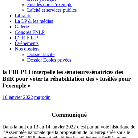
Fusillés pour l’exemple
Laïcité et services publics
Librairie
La LP & les médias
Galerie
Congrès FNLP
L’I.R.E.L.P.
Évènements
Nos dossiers
Dossier laïcité
Dossier Ecoles privées
la FDLP13 interpelle les sénateurs/sénatrices des
BdR pour voter la réhabilitation des « fusillés pour
l’exemple »
16 janvier 2022
mgrodin
Communiqué
Dans la nuit du 13 au 14 janvier 2022 c’est par un vote historique de
l’Assemblée nationale que la proposition de loi enregistrée sous le
numéro N° 4636 visant à réhabiliter les militaires « fusillés pour