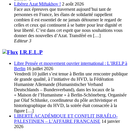
Libérez Azat Miftakhov !
2 août 2026
Face aux épreuves que traversent aujourd’hui tant de
personnes en France, les élans de solidarité rappellent
combien il est essentiel de ne jamais détourner le regard de
celles et ceux qui continuent à se battre pour leur dignité et
leur liberté. C’est dans cet esprit que nous souhaitions vous
donner des nouvelles d’Azat. Transféré en […]
Editeur 3
I.R.E.L.P
Libre Pensée et mouvement ouvrier international : L’IRELP à
Berlin
16 juillet 2026
Vendredi 10 juillet s’est tenue à Berlin une rencontre publique
de grande qualité, à l’initiative du HVD, la Fédération
Humaniste Allemande (Humanistischer Verband
Deutschlands – Bundesverband), dans les locaux de la
« Maison de l’Humanisme » à Berlin-Schöneberg. Organisée
par Olaf Schlunke, coordinateur du pôle archivistique et
historiographique du HVD, la soirée était consacrée à la
figure […]
LIBERTÉ ACADÉMIQUE ET CONFLIT ISRAÉLO-
PALESTINIEN – L’AFFAIRE FRANÇAISE
14 janvier
2026