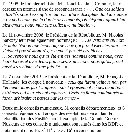
En 1998, le Premier ministre, M. Lionel Jospin, à Craonne, leur
adresse un premier signe de reconnaissance : «
… Que ces soldats,
« fusillés pour l’exemple », au nom d’une discipline dont la rigueur
n’avait d’égale que la dureté des combats, réintègrent aujourd’hui,
pleinement, notre mémoire collective nationale
. ».
Le 11 novembre 2008, le Président de la République, M. Nicolas
Sarkozy leur rend également hommage : «
… Je veux dire au nom
de notre Nation que beaucoup de ceux qui furent exécutés alors ne
s’étaient pas déshonorés, n’avaient pas été des lâches,
….Souvenons-nous qu’ils étaient des hommes comme nous, avec
leurs forces et avec leurs faiblesses. Souvenons-nous qu’ils furent
aussi les victimes d’une fatalité …
».
Le 7 novembre 2013, le Président de la République, M. François
Hollande, les évoque à nouveau: «
ceux qui furent vaincus non par
l’ennemi, mais par l’angoisse, par l’épuisement né des conditions
extrêmes qui leur étaient imposées. Certains furent condamnés de
façon arbitraire et passés par les armes
».
Deux mille conseils municipaux, 31 conseils départementaux, et 6
conseils régionaux ont adopté des résolutions demandant la
réhabilitation des Fusillés pour l’exemple de la Grande Guerre.
Plusieurs de ces conseils municipaux sont situés dans les BDR et
e
e
e
notamment dans les 8
11
; 13e ; 16
circonscription.