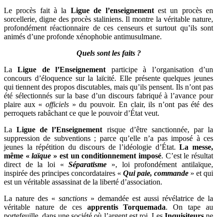
Le procès fait à la
Ligue de l’enseignement
est un procès en
sorcellerie, digne des procès staliniens. Il montre la véritable nature,
profondément réactionnaire de ces censeurs et surtout qu’ils sont
animés d’une profonde xénophobie antimusulmane.
Quels sont les faits ?
La
Ligue de l’Enseignement
participe à l’organisation d’un
concours d’éloquence sur la laïcité. Elle présente quelques jeunes
qui tiennent des propos discutables, mais qu’ils pensent. Ils n’ont pas
été sélectionnés sur la base d’un discours fabriqué à l’avance pour
plaire aux «
officiels
» du pouvoir. En clair, ils n’ont pas été des
perroquets rabâchant ce que le pouvoir d’État veut.
La
Ligue de l’Enseignement
risque d’être sanctionnée, par la
suppression de subventions ; parce qu’elle n’a pas imposé à ces
jeunes la répétition du discours de l’idéologie d’État.
La messe,
même «
laïque
» est un conditionnement imposé
. C’est le résultat
direct de la loi «
Séparatisme
», loi profondément antilaïque,
inspirée des principes concordataires «
Qui paie, commande
» et qui
est un véritable assassinat de la liberté d’association.
La nature des «
sanctions
» demandée est aussi révélatrice de la
véritable nature de ces
apprentis Torquemada
. On tape au
portefeuille, dans une société où l’argent est roi. Les
Inquisiteurs
ne