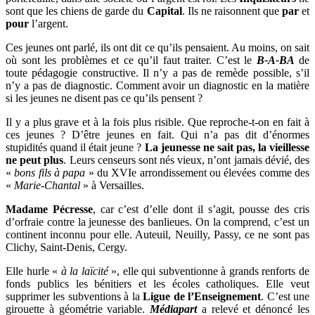
sont que les chiens de garde du
Capital
. Ils ne raisonnent que
par
et
pour
l’argent.
Ces jeunes ont parlé, ils ont dit ce qu’ils pensaient. Au moins, on sait
où sont les problèmes et ce qu’il faut traiter. C’est le
B-A-BA
de
toute pédagogie constructive. Il n’y a pas de remède possible, s’il
n’y a pas de diagnostic. Comment avoir un diagnostic en la matière
si les jeunes ne disent pas ce qu’ils pensent ?
Il y a plus grave et à la fois plus risible. Que reproche-t-on en fait à
ces jeunes ? D’être jeunes en fait. Qui n’a pas dit d’énormes
stupidités quand il était jeune ?
La jeunesse ne sait pas, la vieillesse
ne peut plus
. Leurs censeurs sont nés vieux, n’ont jamais dévié, des
«
bons fils à papa
» du XVIe arrondissement ou élevées comme des
«
Marie-Chantal
» à Versailles.
Madame Pécresse
, car c’est d’elle dont il s’agit, pousse des cris
d’orfraie contre la jeunesse des banlieues. On la comprend, c’est un
continent inconnu pour elle. Auteuil, Neuilly, Passy, ce ne sont pas
Clichy, Saint-Denis, Cergy.
Elle hurle «
à la laïcité
», elle qui subventionne à grands renforts de
fonds publics les bénitiers et les écoles catholiques. Elle veut
supprimer les subventions à la
Ligue de l’Enseignement
. C’est une
girouette à géométrie variable.
Médiapart
a relevé et dénoncé les