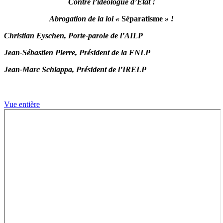
Contre l’idéologue d’État !
Abrogation de la loi «
Séparatisme
» !
Christian Eyschen, Porte-parole de l’AILP
Jean-Sébastien Pierre, Président de la FNLP
Jean-Marc Schiappa, Président de l’IRELP
Vue entière
Aller
au
contenu
PDF