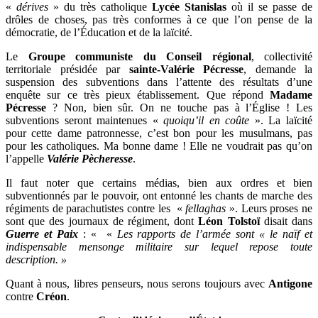
«
dérives
» du très catholique
Lycée Stanislas
où il se passe de
drôles de choses, pas très conformes à ce que l’on pense de la
démocratie, de l’Éducation et de la laïcité.
Le
Groupe communiste du Conseil régional
, collectivité
territoriale présidée par
sainte-Valérie Pécresse
, demande la
suspension des subventions dans l’attente des résultats d’une
enquête sur ce très pieux établissement. Que répond
Madame
Pécresse
? Non, bien sûr. On ne touche pas à l’Église ! Les
subventions seront maintenues «
quoiqu’il en co
û
te
». La laïcité
pour cette dame patronnesse, c’est bon pour les musulmans, pas
pour les catholiques. Ma bonne dame ! Elle ne voudrait pas qu’on
l’appelle
Valérie Pècheresse
.
Il faut noter que certains médias, bien aux ordres et bien
subventionnés par le pouvoir, ont entonné les chants de marche des
régiments de parachutistes contre les «
fellaghas
». Leurs proses ne
sont que des journaux de régiment, dont
Léon Tolstoï
disait dans
Guerre et Paix
: « «
Les rapports de l’armée sont « le naïf et
indispensable mensonge militaire sur lequel repose toute
description. »
Quant à nous, libres penseurs, nous serons toujours avec
Antigone
contre
Créon
.