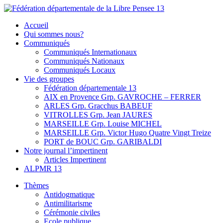
Skip
to
Fédération départementale de la Libre Pensee 13
Membre de la fédération Nationale de la Libre Pensée ni dieu ni
Accueil
content
maitre
Qui sommes nous?
Communiqués
Communiqués Internationaux
Communiqués Nationaux
Communiqués Locaux
Vie des groupes
Fédération départementale 13
AIX en Provence Grp. GAVROCHE – FERRER
ARLES Grp. Gracchus BABEUF
VITROLLES Grp. Jean JAURES
MARSEILLE Grp. Louise MICHEL
MARSEILLE Grp. Victor Hugo Quatre Vingt Treize
PORT de BOUC Grp. GARIBALDI
Notre journal l’impertinent
Articles Impertinent
ALPMR 13
Thèmes
Antidogmatique
Antimilitarisme
Cérémonie civiles
Ecole publique