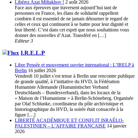
Libérez Azat Miftakhov !
2 août 2026
Face aux épreuves que traversent aujourd’hui tant de
personnes en France, les élans de solidarité rappellent
combien il est essentiel de ne jamais détourner le regard de
celles et ceux qui continuent à se battre pour leur dignité et
leur liberté. C’est dans cet esprit que nous souhaitions vous
donner des nouvelles d’Azat. Transféré en […]
Editeur 3
I.R.E.L.P
Libre Pensée et mouvement ouvrier international : L’IRELP à
Berlin
16 juillet 2026
Vendredi 10 juillet s’est tenue à Berlin une rencontre publique
de grande qualité, à l’initiative du HVD, la Fédération
Humaniste Allemande (Humanistischer Verband
Deutschlands – Bundesverband), dans les locaux de la
« Maison de l’Humanisme » à Berlin-Schöneberg. Organisée
par Olaf Schlunke, coordinateur du pôle archivistique et
historiographique du HVD, la soirée était consacrée à la
figure […]
LIBERTÉ ACADÉMIQUE ET CONFLIT ISRAÉLO-
PALESTINIEN – L’AFFAIRE FRANÇAISE
14 janvier
2026