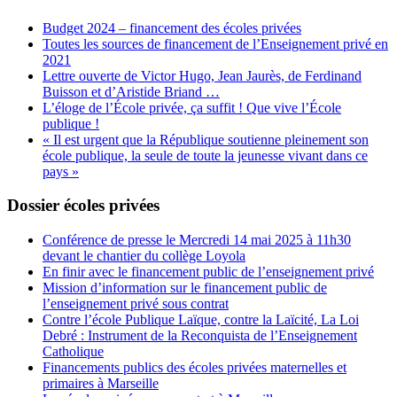
Budget 2024 – financement des écoles privées
Toutes les sources de financement de l’Enseignement privé en
2021
Lettre ouverte de Victor Hugo, Jean Jaurès, de Ferdinand
Buisson et d’Aristide Briand …
L’éloge de l’École privée, ça suffit ! Que vive l’École
publique !
« Il est urgent que la République soutienne pleinement son
école publique, la seule de toute la jeunesse vivant dans ce
pays »
Dossier écoles privées
Conférence de presse le Mercredi 14 mai 2025 à 11h30
devant le chantier du collège Loyola
En finir avec le financement public de l’enseignement privé
Mission d’information sur le financement public de
l’enseignement privé sous contrat
Contre l’école Publique Laïque, contre la Laïcité, La Loi
Debré : Instrument de la Reconquista de l’Enseignement
Catholique
Financements publics des écoles privées maternelles et
primaires à Marseille