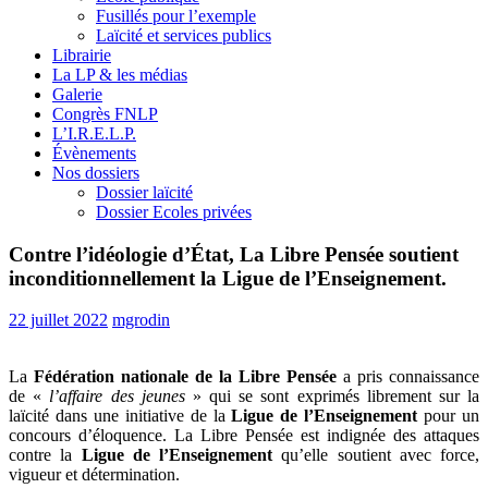
Fusillés pour l’exemple
Laïcité et services publics
Librairie
La LP & les médias
Galerie
Congrès FNLP
L’I.R.E.L.P.
Évènements
Nos dossiers
Dossier laïcité
Dossier Ecoles privées
Contre l’idéologie d’État, La Libre Pensée soutient
inconditionnellement la Ligue de l’Enseignement.
22 juillet 2022
mgrodin
La
Fédération nationale de la Libre Pensée
a pris connaissance
de «
l’affaire des jeunes
» qui se sont exprimés librement sur la
laïcité dans une initiative de la
Ligue de l’Enseignement
pour un
concours d’éloquence. La Libre Pensée est indignée des attaques
contre la
Ligue de l’Enseignement
qu’elle soutient avec force,
vigueur et détermination.