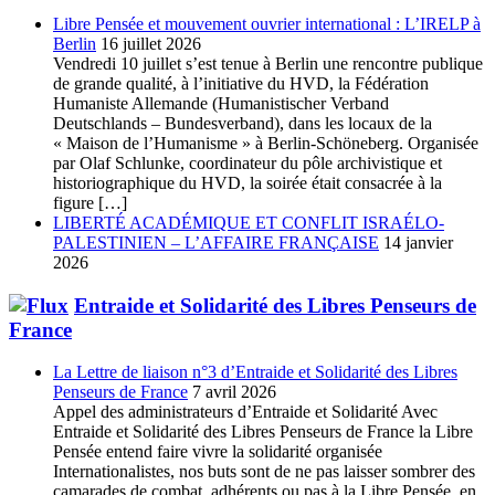
Libre Pensée et mouvement ouvrier international : L’IRELP à
Berlin
16 juillet 2026
Vendredi 10 juillet s’est tenue à Berlin une rencontre publique
de grande qualité, à l’initiative du HVD, la Fédération
Humaniste Allemande (Humanistischer Verband
Deutschlands – Bundesverband), dans les locaux de la
« Maison de l’Humanisme » à Berlin-Schöneberg. Organisée
par Olaf Schlunke, coordinateur du pôle archivistique et
historiographique du HVD, la soirée était consacrée à la
figure […]
LIBERTÉ ACADÉMIQUE ET CONFLIT ISRAÉLO-
PALESTINIEN – L’AFFAIRE FRANÇAISE
14 janvier
2026
Entraide et Solidarité des Libres Penseurs de
France
La Lettre de liaison n°3 d’Entraide et Solidarité des Libres
Penseurs de France
7 avril 2026
Appel des administrateurs d’Entraide et Solidarité Avec
Entraide et Solidarité des Libres Penseurs de France la Libre
Pensée entend faire vivre la solidarité organisée
Internationalistes, nos buts sont de ne pas laisser sombrer des
camarades de combat, adhérents ou pas à la Libre Pensée, en