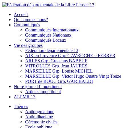
Skip
to
Fédération départementale de la Libre Pensee 13
Membre de la fédération Nationale de la Libre Pensée ni dieu ni
Accueil
content
maitre
Qui sommes nous?
Communiqués
Communiqués Internationaux
Communiqués Nationaux
Communiqués Locaux
Vie des groupes
Fédération départementale 13
AIX en Provence Grp. GAVROCHE – FERRER
ARLES Grp. Gracchus BABEUF
VITROLLES Grp. Jean JAURES
MARSEILLE Grp. Louise MICHEL
MARSEILLE Grp. Victor Hugo Quatre Vingt Treize
PORT de BOUC Grp. GARIBALDI
Notre journal l’impertinent
Articles Impertinent
ALPMR 13
Thèmes
Antidogmatique
Antimilitarisme
Cérémonie civiles
Ecole publique