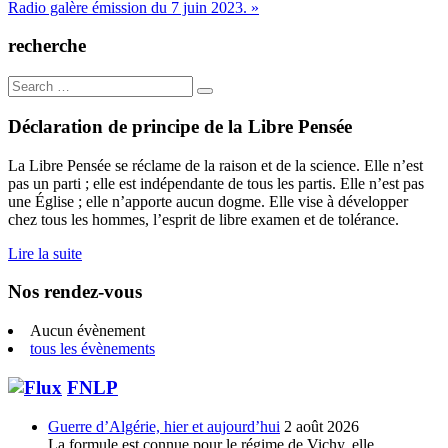
Radio galère émission du 7 juin 2023. »
de
l’article
recherche
Search
for:
Déclaration de principe de la Libre Pensée
La Libre Pensée se réclame de la raison et de la science. Elle n’est
pas un parti ; elle est indépendante de tous les partis. Elle n’est pas
une Église ; elle n’apporte aucun dogme. Elle vise à développer
chez tous les hommes, l’esprit de libre examen et de tolérance.
Lire la suite
Nos rendez-vous
Aucun évènement
tous les évènements
FNLP
Guerre d’Algérie, hier et aujourd’hui
2 août 2026
La formule est connue pour le régime de Vichy, elle