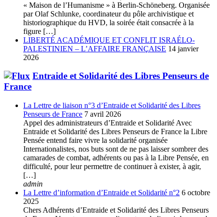
« Maison de l’Humanisme » à Berlin-Schöneberg. Organisée
par Olaf Schlunke, coordinateur du pôle archivistique et
historiographique du HVD, la soirée était consacrée à la
figure […]
LIBERTÉ ACADÉMIQUE ET CONFLIT ISRAÉLO-
PALESTINIEN – L’AFFAIRE FRANÇAISE
14 janvier
2026
Entraide et Solidarité des Libres Penseurs de
France
La Lettre de liaison n°3 d’Entraide et Solidarité des Libres
Penseurs de France
7 avril 2026
Appel des administrateurs d’Entraide et Solidarité Avec
Entraide et Solidarité des Libres Penseurs de France la Libre
Pensée entend faire vivre la solidarité organisée
Internationalistes, nos buts sont de ne pas laisser sombrer des
camarades de combat, adhérents ou pas à la Libre Pensée, en
difficulté, pour leur permettre de continuer à exister, à agir,
[…]
admin
La Lettre d’information d’Entraide et Solidarité n°2
6 octobre
2025
Chers Adhérents d’Entraide et Solidarité des Libres Penseurs