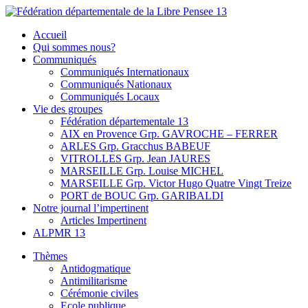
Skip
to
Fédération départementale de la Libre Pensee 13
Membre de la fédération Nationale de la Libre Pensée ni dieu ni
Accueil
content
maitre
Qui sommes nous?
Communiqués
Communiqués Internationaux
Communiqués Nationaux
Communiqués Locaux
Vie des groupes
Fédération départementale 13
AIX en Provence Grp. GAVROCHE – FERRER
ARLES Grp. Gracchus BABEUF
VITROLLES Grp. Jean JAURES
MARSEILLE Grp. Louise MICHEL
MARSEILLE Grp. Victor Hugo Quatre Vingt Treize
PORT de BOUC Grp. GARIBALDI
Notre journal l’impertinent
Articles Impertinent
ALPMR 13
Thèmes
Antidogmatique
Antimilitarisme
Cérémonie civiles
Ecole publique