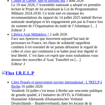
Contre la Guerre, hier et aujourd’hui
2 août 2026
Le 19 mai 2026, l’Assemblée nationale a adopté en première
lecture le Projet de loi actualisant la Loi de Programmation
Militaire 2024-2030. Ce texte met en musique les
recommandations du rapport du 14 juillet 2025 intitulé Revue
nationale stratégique et les engagements pris par la France lors
du sommet de l’Organisation du traité de l’Atlantique […]
Editeur 3
Libérez Azat Miftakhov !
2 août 2026
Face aux épreuves que traversent aujourd’hui tant de
personnes en France, les élans de solidarité rappellent
combien il est essentiel de ne jamais détourner le regard de
celles et ceux qui continuent à se battre pour leur dignité et
leur liberté. C’est dans cet esprit que nous souhaitions vous
donner des nouvelles d’Azat. Transféré en […]
Editeur 3
I.R.E.L.P
Libre Pensée et mouvement ouvrier international : L’IRELP à
Berlin
16 juillet 2026
Vendredi 10 juillet s’est tenue à Berlin une rencontre publique
de grande qualité, à l’initiative du HVD, la Fédération
Humaniste Allemande (Humanistischer Verband
Deutschlands – Bundesverband), dans les locaux de la