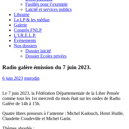
Fusillés pour l’exemple
Laïcité et services publics
Librairie
La LP & les médias
Galerie
Congrès FNLP
L’I.R.E.L.P.
Évènements
Nos dossiers
Dossier laïcité
Dossier Ecoles privées
Radio galère émission du 7 juin 2023.
6 juin 2023
mgrodin
Le 7 juin 2023, la Fédération Départementale de la Libre Pensée
comme tous les 1er mercredi du mois était sur les ondes de Radio
Galère de 14h à 15h.
Quatre libres penseurs à l’antenne : Michel Kadouch, Henri Huille,
Claudette Coudeville et Michel Garin.
Thèmes abordés ;