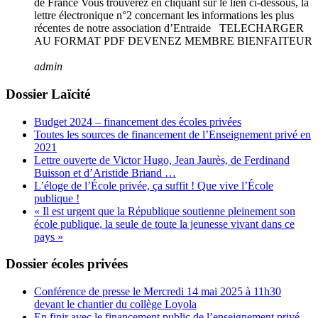
de France Vous trouverez en cliquant sur le lien ci-dessous, la
lettre électronique n°2 concernant les informations les plus
récentes de notre association d’Entraide TELECHARGER
AU FORMAT PDF DEVENEZ MEMBRE BIENFAITEUR
admin
Dossier Laïcité
Budget 2024 – financement des écoles privées
Toutes les sources de financement de l’Enseignement privé en
2021
Lettre ouverte de Victor Hugo, Jean Jaurès, de Ferdinand
Buisson et d’Aristide Briand …
L’éloge de l’École privée, ça suffit ! Que vive l’École
publique !
« Il est urgent que la République soutienne pleinement son
école publique, la seule de toute la jeunesse vivant dans ce
pays »
Dossier écoles privées
Conférence de presse le Mercredi 14 mai 2025 à 11h30
devant le chantier du collège Loyola
En finir avec le financement public de l’enseignement privé