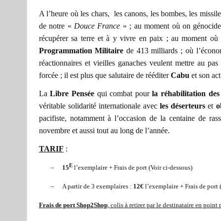
A l’heure où les chars,
les canons, les bombes, les missile
de notre «
Douce France
» ; au moment où on génocide
récupérer sa terre et à y vivre en paix ; au moment où
Programmation Militaire
de 413 milliards ; où l’écono
réactionnaires et vieilles ganaches veulent mettre au pas
forcée ; il est plus que salutaire de rééditer
Cabu
et son act
La
Libre Pensée
qui combat pour
la réhabilitation de
véritable solidarité internationale avec
les déserteurs
et
o
pacifiste, notamment à l’occasion de la centaine de ras
novembre et aussi tout au long de l’année.
TARIF
:
E
–
15
l’exemplaire + Frais de port (Voir ci-dessous)
–
A partir de 3 exemplaires :
12€
l’exemplaire + Frais de port 
Frais de port Shop2Shop
, colis à retirer par le destinataire en point 