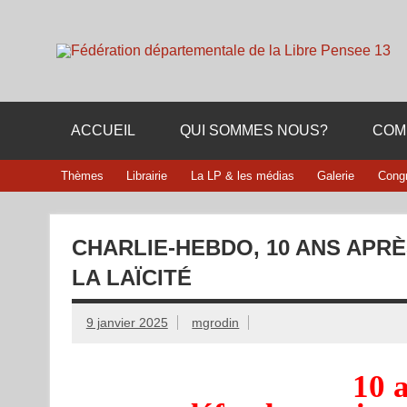
Skip
to
content
Membre de la fédération Nationale de la Libre Pensée n
ACCUEIL
QUI SOMMES NOUS?
COM
Thèmes
Librairie
La LP & les médias
Galerie
Cong
CHARLIE-HEBDO, 10 ANS APR
LA LAÏCITÉ
9 janvier 2025
mgrodin
10 