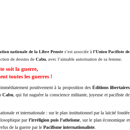
tion nationale de la Libre Pensée
s’est associée à
l’Union Pacifiste de
ection de dessins de
Cabu
, avec l’aimable autorisation de sa femme.
e soit la guerre,
nt toutes les guerres !
immédiatement positivement à la proposition des
Éditions libertaires
 à
Cabu
, qui fut naguère la conscience militante, joyeuse et pacifiste de
ionale et internationale : sur le plan institutionnel par la laïcité fondée
hilosophique par
l’irréligion puis l’athéisme
, sur le plan économique et
 refus de la guerre par le
Pacifisme internationaliste
.