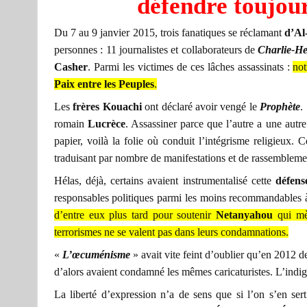
défendre toujours
Du 7 au 9 janvier 2015, trois fanatiques se réclamant
d’Al
personnes : 11 journalistes et collaborateurs de
Charlie-H
Casher
. Parmi les victimes de ces lâches assassinats :
no
Paix entre les Peuples
.
Les
frères Kouachi
ont déclaré avoir vengé le
Prophète
.
romain
Lucrèce
. Assassiner parce que l’autre a une autre
papier, voilà la folie où conduit l’intégrisme religieux. 
traduisant par nombre de manifestations et de rassembleme
Hélas, déjà, certains avaient instrumentalisé cette
défens
responsables politiques parmi les moins recommandables à
d’entre eux plus tard pour soutenir
Netanyahou
qui mè
terrorismes ne se valent pas dans leurs condamnations.
«
L’œcuménisme
» avait vite feint d’oublier qu’en 2012
d’alors avaient condamné les mêmes caricaturistes. L’indig
La liberté d’expression n’a de sens que si l’on s’en ser