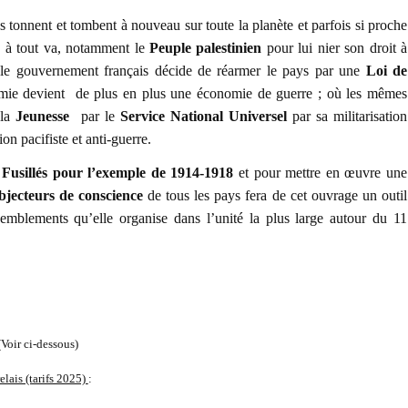
s tonnent et tombent à nouveau sur toute la planète et parfois si proche
 à tout va, notamment le
Peuple palestinien
pour lui nier son droit à
 le gouvernement français décide de réarmer le pays par une
Loi de
mie devient
de plus en plus une économie de guerre ; où les mêmes
 la
Jeunesse
par le
Service National Universel
par sa militarisation
ion pacifiste et anti-guerre.
s Fusillés pour l’exemple
de 1914-1918
et pour mettre en œuvre une
bjecteurs de conscience
de tous les pays fera de cet ouvrage un outil
semblements qu’elle organise dans l’unité la plus large autour du 11
(Voir ci-dessous)
relais (tarifs 2025)
: