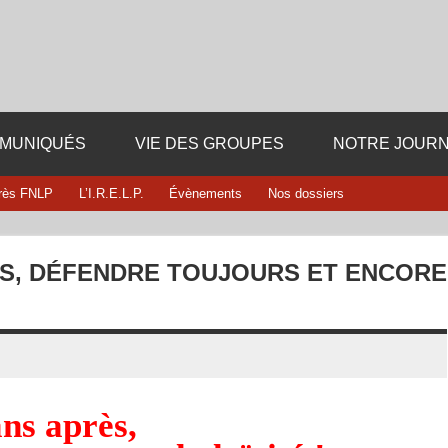
Fédération département
i dieu ni maitre
13
MUNIQUÉS
VIE DES GROUPES
NOTRE JOURN
rès FNLP
L’I.R.E.L.P.
Évènements
Nos dossiers
ÈS, DÉFENDRE TOUJOURS ET ENCORE
ans après,