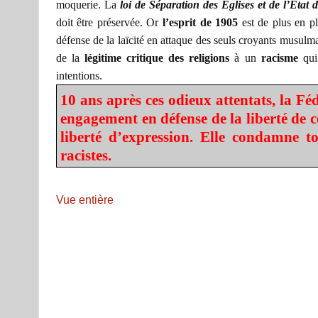
moquerie. La
loi de Séparation des Églises et de l’État 
doit être préservée. Or
l’esprit de 1905
est de plus en pl
défense de la laïcité en attaque des seuls croyants musulma
de la
légitime critique des religions
à un
racisme
qui
intentions.
10 ans après ces odieux attentats, la Fé
engagement en défense de la liberté de co
liberté d’expression. Elle condamne to
racistes.
Vue entière
Aller
au
contenu
PDF