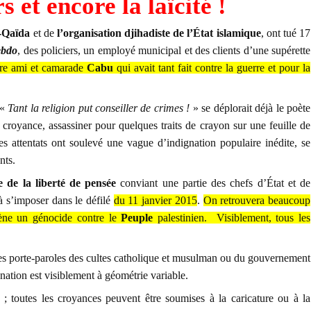
 et encore la laïcité !
-Qaïda
et de
l’organisation djihadiste de l’État islamique
, ont tué 17
ebdo
, des policiers, un employé municipal et des clients d’une supérette
tre ami et camarade
Cabu
qui avait tant fait contre la guerre et pour la
 «
Tant la religion put conseiller de crimes !
» se déplorait déjà le poète
 croyance, assassiner pour quelques traits de crayon sur une feuille de
Ces attentats ont soulevé une vague d’indignation populaire inédite, se
nts.
e de la liberté de pensée
conviant une partie des chefs d’État et de
 s’imposer dans le défilé
du 11 janvier 2015
.
On retrouvera beaucoup
ne un génocide contre le
Peuple
palestinien.
Visiblement, tous les
 des porte-paroles des cultes catholique et musulman ou du gouvernement
nation est visiblement à géométrie variable.
t ; toutes les croyances peuvent être soumises à la caricature ou à la