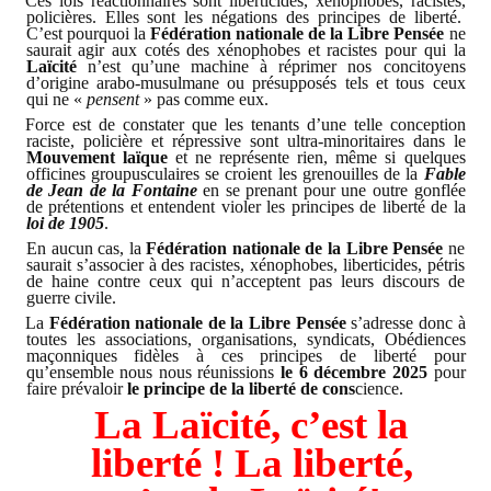
Ces lois réactionnaires sont liberticides, xénophobes, racistes,
policières. Elles sont les négations des principes de liberté.
C’est pourquoi la
Fédération nationale de la Libre Pensée
ne
saurait agir aux cotés des xénophobes et racistes pour qui la
Laïcité
n’est qu’une machine à réprimer nos concitoyens
d’origine arabo-musulmane ou présupposés tels et tous ceux
qui ne «
pensent
» pas comme eux.
Force est de constater que les tenants d’une telle conception
raciste, policière et répressive sont ultra-minoritaires dans le
Mouvement laïque
et ne représente rien, même si quelques
officines groupusculaires se croient les grenouilles de la
Fable
de Jean de la Fontaine
en se prenant pour une outre gonflée
de prétentions et entendent violer les principes de liberté de la
loi de 1905
.
En aucun cas, la
Fédération nationale de la Libre Pensée
ne
saurait s’associer à des racistes, xénophobes, liberticides, pétris
de haine contre ceux qui n’acceptent pas leurs discours de
guerre civile.
La
Fédération nationale de la Libre Pensée
s’adresse donc à
toutes les associations, organisations, syndicats, Obédiences
maçonniques fidèles à ces principes de liberté pour
qu’ensemble nous nous réunissions
le 6 décembre 2025
pour
faire prévaloir
le principe de la liberté de cons
cience.
La Laïcité, c’est la
liberté ! La liberté,