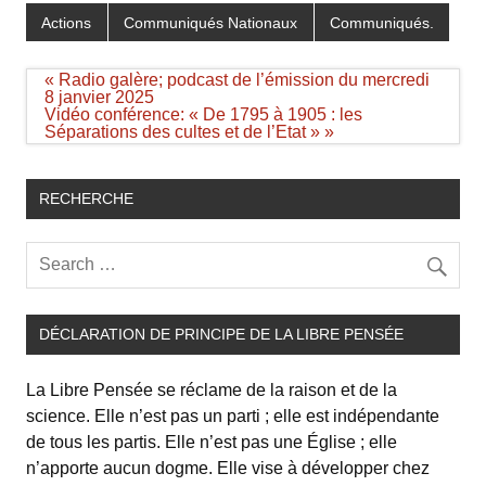
Actions
Communiqués Nationaux
Communiqués.
Navigation
« Radio galère; podcast de l’émission du mercredi
de
8 janvier 2025
l’article
Vidéo conférence: « De 1795 à 1905 : les
Séparations des cultes et de l’Etat » »
RECHERCHE
DÉCLARATION DE PRINCIPE DE LA LIBRE PENSÉE
La Libre Pensée se réclame de la raison et de la
science. Elle n’est pas un parti ; elle est indépendante
de tous les partis. Elle n’est pas une Église ; elle
n’apporte aucun dogme. Elle vise à développer chez