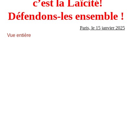
c’est la Laïcité!
Défendons-les ensemble !
Paris, le 15 janvier 2025
Vue entière
Aller
au
contenu
PDF