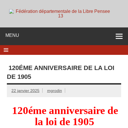
Skip
to
content
d
Membre de la fédération Nationale de la Libre Pensée ni
dieu ni maitre
MENU
120ÉME ANNIVERSAIRE DE LA LOI
DE 1905
22 janvier 2025
mgrodin
120éme anniversaire de
la loi de 1905