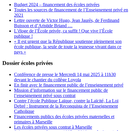
Budget 2024 – financement des écoles privées
Toutes les sources de financement de l’Enseignement privé en
2021
Lettre ouverte de Victor Hugo, Jean Jaurès, de Ferdinand
Buisson et d’Aristide Briand …
L’éloge de l’École privée, ça suffit ! Que vive l’École
publique !
« Il est urgent que la République soutienne pleinement son
école publique, la seule de toute la jeunesse vivant dans ce
pays »
Dossier écoles privées
Conférence de presse le Mercredi 14 mai 2025 à 11h30
devant le chantier du collège Loyola
En finir avec le financement public de l’enseignement privé
Mission d’information sur le financement public de
l’enseignement privé sous contrat
Contre l’école Publique Laïque, contre la Laïcité, La Loi
Debré : Instrument de la Reconquista de l’Enseignement
Catholique
Financements publics des écoles privées maternelles et
primaires à Marseille
Les écoles privées sous contrat à Marseille