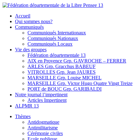
Skip
to
Fédération départementale de la Libre Pensee 13
Membre de la fédération Nationale de la Libre Pensée ni dieu ni
Accueil
content
maitre
Qui sommes nous?
Communiqués
Communiqués Internationaux
Communiqués Nationaux
Communiqués Locaux
Vie des groupes
Fédération départementale 13
AIX en Provence Grp. GAVROCHE – FERRER
ARLES Grp. Gracchus BABEUF
VITROLLES Grp. Jean JAURES
MARSEILLE Grp. Louise MICHEL
MARSEILLE Grp. Victor Hugo Quatre Vingt Treize
PORT de BOUC Grp. GARIBALDI
Notre journal l’impertinent
Articles Impertinent
ALPMR 13
Thèmes
Antidogmatique
Antimilitarisme
Cérémonie civiles
Ecole publique