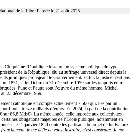
 National de la Libre Pensée le 21 août 2025
, la Cinquième République instaure un système politique de type
 président de la République, élu au suffrage universel direct depuis la
uments juridiques protégeant le Gouvernement. Enfin, la justice n’est pas
bre 1851, la loi Debré du 31 décembre 1959 sur les rapports entre
imbriquées, l’une et l’autre sont l’œuvre du même homme, Michel
er au 23 décembre 1959.
nement catholique en compte actuellement 7 500 qui, liés par un
ourd’hui à treize milliards d’euros. En 2024, la part de la contribution
ds€ sur 86,8 Mds€). La même année, celle imposée aux collectivités
 certaines obligations majeures de l’École publique, notamment en
noncées le 15 janvier 1850 contre les partisans du projet de loi Falloux
z, franchement, je me défie de vous. Instruire, c’est construire. Je me