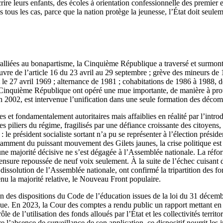
nscrire leurs enfants, des écoles à orientation confessionnelle des premie
ous les cas, parce que la nation protège la jeunesse, l’État doit seulem
alliées au bonapartisme, la Cinquième République a traversé et surmonté
re de l’article 16 du 23 avril au 29 septembre ; grève des mineurs de 1
nat le 27 avril 1969 ; alternance de 1981 ; cohabitations de 1986 à 1988,
Cinquième République ont opéré une mue importante, de manière à protég
. En 2002, est intervenue l’unification dans une seule formation des déc
ples et fondamentalement autoritaires mais affaiblies en réalité par l’in
s piliers du régime, fragilisés par une défiance croissante des citoyens, 
: le président socialiste sortant n’a pu se représenter à l’élection présid
tamment du puissant mouvement des Gilets jaunes, la crise politique est d
une majorité décisive ne s’est dégagée à l’Assemblée nationale. La réfor
 censure repoussée de neuf voix seulement. À la suite de l’échec cuisant
 dissolution de l’Assemblée nationale, ont confirmé la tripartition des f
nu la majorité relative, le Nouveau Front populaire.
tion des dispositions du Code de l’éducation issues de la loi du 31 décem
que. En 2023, la Cour des comptes a rendu public un rapport mettant e
le de l’utilisation des fonds alloués par l’État et les collectivités terri
’absence de surveillance de son application, ce dispositif nourrit les in