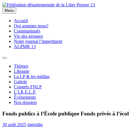
Skip
to
Menu
Fédération départementale de la Libre Pensee 13
Membre de la fédération Nationale de la Libre Pensée ni dieu ni maitr
content
Accueil
Qui sommes nous?
Communiqués
Vie des groupes
Notre journal l’impertinent
ALPMR 13
Thèmes
Librairie
La LP & les médias
Galerie
Congrès FNLP
L’I.R.E.L.P.
Évènements
Nos dossiers
Fonds publics à l’École publique Fonds privés à l’école 
30 août 2025
mgrodin