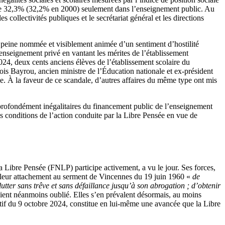
ntre 32,3% (32,2% en 2000) seulement dans l’enseignement public. Au
collectivités publiques et le secrétariat général et les directions
 à peine nommée et visiblement animée d’un sentiment d’hostilité
nseignement privé en vantant les mérites de l’établissement
 2024, deux cents anciens élèves de l’établissement scolaire du
is Bayrou, ancien ministre de l’Éducation nationale et ex-président
se. À la faveur de ce scandale, d’autres affaires du même type ont mis
 profondément inégalitaires du financement public de l’enseignement
s conditions de l’action conduite par la Libre Pensée en vue de
a Libre Pensée (FNLP) participe activement, a vu le jour. Ses forces,
lé leur attachement au serment de Vincennes du 19 juin 1960 «
de
 lutter sans trêve et sans défaillance jusqu’à son abrogation ; d’obtenir
ient néanmoins oublié. Elles s’en prévalent désormais, au moins
if du 9 octobre 2024, constitue en lui-même une avancée que la Libre