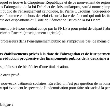
ns lequel se trouve la Cinquième République et de ce mouvement de regr
s l’abrogation de la loi Debré et des lois antilaïques, sauf à nourrir, i
 public de l’enseignement catholique, tel Pierre Ouzoulias, vice-présid
tif comme en dehors de celui-ci, sur la base de l’accord qui unit les f
ricte des dispositions du Code de l’éducation issues de la loi Debré.
nement privé sous contrat conçu par la FNLP a pour point de départ l’abr
ebré et Rocard (enseignement agricole).
 professeurs dans l’enseignement public ne s’improvise pas, de même que
t aux établissements privés à la date de l’abrogation et de leur permet
la réduction progressive des financements publics de la deuxième à 
 publics et de bénéficier d’une titularisation.
 droit privé.
ouveaux bâtiments scolaires. En effet, il n’est pas question de national
 qui évoquent le spectre de l’indemnisation pour faire obstacle à la per
ublique ;