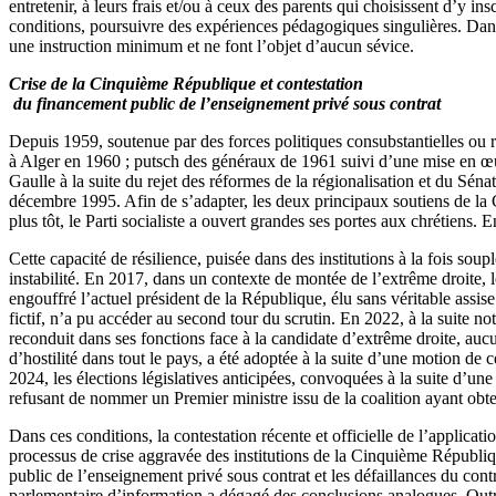
entretenir, à leurs frais et/ou à ceux des parents qui choisissent d’y i
conditions, poursuivre des expériences pédagogiques singulières. Dans t
une instruction minimum et ne font l’objet d’aucun sévice.
Crise de la Cinquième République et contestation
du financement public de l’enseignement privé sous contrat
Depuis 1959, soutenue par des forces politiques consubstantielles ou r
à Alger en 1960 ; putsch des généraux de 1961 suivi d’une mise en œuv
Gaulle à la suite du rejet des réformes de la régionalisation et du Sé
décembre 1995. Afin de s’adapter, les deux principaux soutiens de la 
plus tôt, le Parti socialiste a ouvert grandes ses portes aux chrétiens
Cette capacité de résilience, puisée dans des institutions à la fois sou
instabilité. En 2017, dans un contexte de montée de l’extrême droite, le
engouffré l’actuel président de la République, élu sans véritable assise 
fictif, n’a pu accéder au second tour du scrutin. En 2022, à la suite no
reconduit dans ses fonctions face à la candidate d’extrême droite, auc
d’hostilité dans tout le pays, a été adoptée à la suite d’une motion de
2024, les élections législatives anticipées, convoquées à la suite d’une
refusant de nommer un Premier ministre issu de la coalition ayant obte
Dans ces conditions, la contestation récente et officielle de l’applica
processus de crise aggravée des institutions de la Cinquième Républi
public de l’enseignement privé sous contrat et les défaillances du contrô
parlementaire d’information a dégagé des conclusions analogues. Outre l