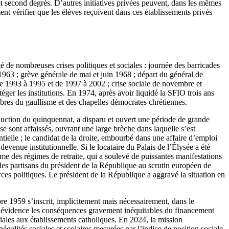
r et second degrés. D’autres initiatives privées peuvent, dans les mêmes
ent vérifier que les élèves reçoivent dans ces établissements privés
 de nombreuses crises politiques et sociales : journée des barricades
963 ; grève générale de mai et juin 1968 ; départ du général de
 de 1993 à 1995 et de 1997 à 2002 ; crise sociale de novembre et
er les institutions. En 1974, après avoir liquidé la SFIO trois ans
ombres du gaullisme et des chapelles démocrates chrétiennes.
troduction du quinquennat, a disparu et ouvert une période de grande
se sont affaissés, ouvrant une large brèche dans laquelle s’est
entielle ; le candidat de la droite, embourbé dans une affaire d’emploi
evenue institutionnelle. Si le locataire du Palais de l’Élysée a été
me des régimes de retraite, qui a soulevé de puissantes manifestations
 des partisans du président de la République au scrutin européen de
orces politiques. Le président de la République a aggravé la situation en
bre 1959 s’inscrit, implicitement mais nécessairement, dans le
n évidence les conséquences gravement inéquitables du financement
toriales aux établissements catholiques. En 2024, la mission
égalités sociales et scolaires mesurées par l’indice de position sociale