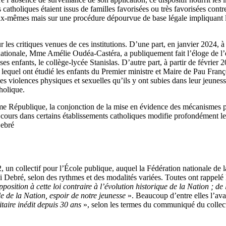
 catholiques étaient issus de familles favorisées ou très favorisées co
eux-mêmes mais sur une procédure dépourvue de base légale impliquant les 
r les critiques venues de ces institutions. D’une part, en janvier 2024,
nationale, Mme Amélie Oudéa-Castéra, a publiquement fait l’éloge de l’e
ses enfants, le collège-lycée Stanislas. D’autre part, à partir de février
quel ont étudié les enfants du Premier ministre et Maire de Pau Franço
es violences physiques et sexuelles qu’ils y ont subies dans leur jeunes
holique.
uième République, la conjonction de la mise en évidence des mécanismes
 cours dans certains établissements catholiques modifie profondément le
Debré
un collectif pour l’École publique, auquel la Fédération nationale de l
loi Debré, selon des rythmes et des modalités variées. Toutes ont rappe
pposition à cette loi contraire à l’évolution historique de la Nation ; de
le de la Nation, espoir de notre jeunesse
». Beaucoup d’entre elles l’ava
taire inédit depuis 30 ans
», selon les termes du communiqué du collect