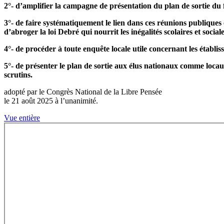
2°- d’amplifier la campagne de présentation du plan de sortie du 
3°- de faire systématiquement le lien dans ces réunions publiques e
d’abroger la loi Debré qui nourrit les inégalités scolaires et soci
4°- de procéder à toute enquête locale utile concernant les établis
5°- de présenter le plan de sortie aux élus nationaux comme locaux,
scrutins.
adopté par le Congrès National de la Libre Pensée
le 21 août 2025 à l’unanimité.
Vue entière
Aller
au
contenu
PDF