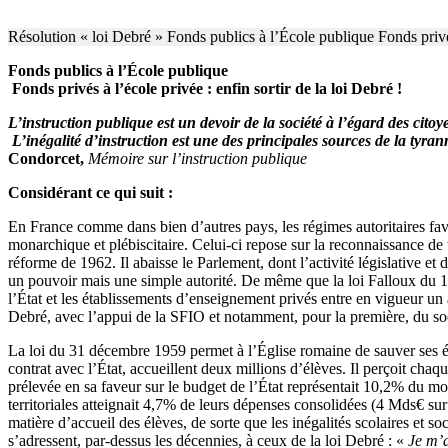
Résolution « loi Debré » Fonds publics à l’École publique Fonds privés
Fonds publics à l’École publique
Fonds privés à l’école privée : enfin sortir de la loi Debré !
L’instruction publique est un devoir de la société à l’égard des citoy
L’inégalité d’instruction est une des principales sources de la tyran
Condorcet,
Mémoire sur l’instruction publique
Considérant ce qui suit :
En France comme dans bien d’autres pays, les régimes autoritaires fa
monarchique et plébiscitaire. Celui-ci repose sur la reconnaissance de t
réforme de 1962. Il abaisse le Parlement, dont l’activité législative et
un pouvoir mais une simple autorité. De même que la loi Falloux du 
l’État et les établissements d’enseignement privés entre en vigueur u
Debré, avec l’appui de la SFIO et notamment, pour la première, du so
La loi du 31 décembre 1959 permet à l’Église romaine de sauver ses ét
contrat avec l’État, accueillent deux millions d’élèves. Il perçoit cha
prélevée en sa faveur sur le budget de l’État représentait 10,2% du m
territoriales atteignait 4,7% de leurs dépenses consolidées (4 Mds€ su
matière d’accueil des élèves, de sorte que les inégalités scolaires et s
s’adressent, par-dessus les décennies, à ceux de la loi Debré : «
Je m’a