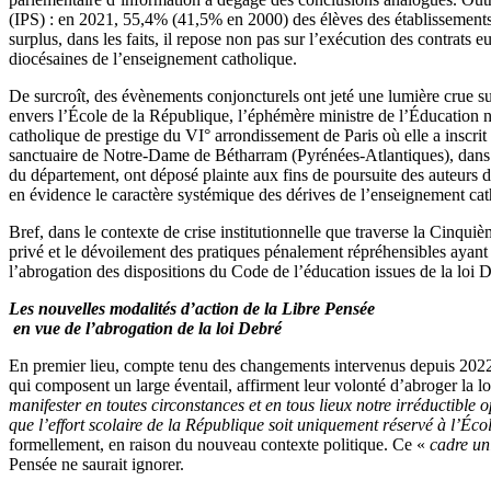
(IPS) : en 2021, 55,4% (41,5% en 2000) des élèves des établissements
surplus, dans les faits, il repose non pas sur l’exécution des contrats 
diocésaines de l’enseignement catholique.
De surcroît, des évènements conjoncturels ont jeté une lumière crue su
envers l’École de la République, l’éphémère ministre de l’Éducation 
catholique de prestige du VI° arrondissement de Paris où elle a inscrit 
sanctuaire de Notre-Dame de Bétharram (Pyrénées-Atlantiques), dans le
du département, ont déposé plainte aux fins de poursuite des auteurs d
en évidence le caractère systémique des dérives de l’enseignement cat
Bref, dans le contexte de crise institutionnelle que traverse la Cinq
privé et le dévoilement des pratiques pénalement répréhensibles ayant
l’abrogation des dispositions du Code de l’éducation issues de la loi 
Les nouvelles modalités d’action de la Libre Pensée
en vue de l’abrogation de la loi Debré
En premier lieu, compte tenu des changements intervenus depuis 2022, 
qui composent un large éventail, affirment leur volonté d’abroger la 
manifester en toutes circonstances et en tous lieux notre irréductible o
que l’effort scolaire de la République soit uniquement réservé à l’Éco
formellement, en raison du nouveau contexte politique. Ce «
cadre uni
Pensée ne saurait ignorer.