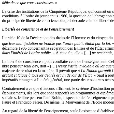
défie de ce que vous construisez.
»
La crise des institutions de la Cinquième République, qui connaît un
conditions, à l’ordre du jour depuis 1960, la question de l’abrogation
du principe de liberté de conscience duquel découle celui de liberté d
Libertés de conscience et de l’enseignement
L’article 10 de la Déclaration des droits de l’Homme et du citoyen du
que leur manifestation ne trouble pas l’ordre public établi par la loi.
»
décembre 1905 concernant la séparation des Églises et de l’État affir
dans l’intérêt de l’ordre public
. » À cette fin, elle « […]
ne reconnaît,
La liberté de conscience a pour corollaire celle de l’enseignement. Cell
libre penseur Jean Zay, doit « […]
rester l’asile inviolable où les quere
majeure de résultat en la matière. Il prévoit que «
La Nation garantit l’
gratuit et laïque à tous les degrés est un devoir de l’État
. » Sauf à por
impératifs étrangers à l’intérêt général, une partie des ressources néce
Contrairement à ce que d’aucuns affirment, le système d’instruction p
établissements, dès lors que sont respectés les programmes et diplômes
scolaires, le libre penseur Paul Robin, inspecteur de l’enseignement p
Faure et Francisco Ferrer. De même, le Mouvement de l’École moderne d
Au regard de la liberté de l’enseignement, seule l’existence d’établis