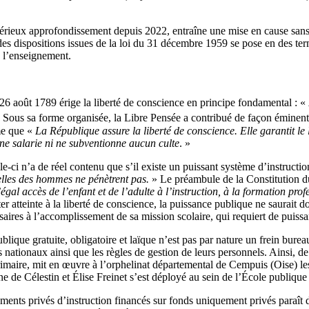
 sérieux approfondissement depuis 2022, entraîne une mise en cause san
 des dispositions issues de la loi du 31 décembre 1959 se pose en des te
e l’enseignement.
 26 août 1789 érige la liberté de conscience en principe fondamental : «
 Sous sa forme organisée, la Libre Pensée a contribué de façon éminente à
me que «
La République assure la liberté de conscience. Elle garantit le l
 ne salarie ni ne subventionne aucun culte
. »
e-ci n’a de réel contenu que s’il existe un puissant système d’instruction
lles
des hommes ne pénètrent pas.
» Le préambule de la Constitution du
égal accès de l’enfant et de l’adulte à l’instruction, à la formation pro
ter atteinte à la liberté de conscience, la puissance publique ne saurait d
ssaires à l’accomplissement de sa mission scolaire, qui requiert de puiss
ublique gratuite, obligatoire et laïque n’est pas par nature un frein bu
 nationaux ainsi que les règles de gestion de leurs personnels. Ainsi, d
rimaire, mit en œuvre à l’orphelinat départemental de Cempuis (Oise) les
e Célestin et Élise Freinet s’est déployé au sein de l’École publique o
sements privés d’instruction financés sur fonds uniquement privés paraî