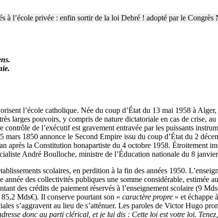
 à l’école privée : enfin sortir de la loi Debré ! adopté par le Congrès
ens.
nie.
vorisent l’école catholique. Née du coup d’État du 13 mai 1958 à Alger
rès larges pouvoirs, y compris de nature dictatoriale en cas de crise, au
 de contrôle de l’exécutif est gravement entravée par les puissants instr
15 mars 1850 annonce le Second Empire issu du coup d’État du 2 décem
n an après la Constitution bonapartiste du 4 octobre 1958. Étroitement 
cialiste André Boulloche, ministre de l’Éducation nationale du 8 janvi
ablissements scolaires, en perdition à la fin des années 1950. L’enseig
que année des collectivités publiques une somme considérable, estimée auj
ontant des crédits de paiement réservés à l’enseignement scolaire (9 M
r 85,2 Mds€). Il conserve pourtant son «
caractère propre
» et échappe à
ociales s’aggravent au lieu de s’atténuer. Les paroles de Victor Hugo pro
dresse donc au parti clérical, et je lui dis : Cette loi est votre loi. Tene