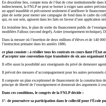
En deuxième lieu, compte tenu de l’état de crise institutionnelle da
indirectement, la FNLP ne peut se borner à exiger sans autres précision
un appel inaudible et préconisent seulement d’améliorer le financement
plan de sortie pour mener une campagne de fond dans le cadre du collec
qui, en son sein, agissent dans les faits en faveur d’une application st
En troisième lieu, le plan de sortie du financement public de l’enseig
modifiées Falloux (second degré), Astier (enseignement technique), D
Dans la mesure où l’insertion de deux millions d’élèves et de 140 000
l’instruction primaire dans les années 1880,
ce plan consiste : à résilier tous les contrats en cours liant l’Éta
d’accepter une convention-type transitoire de six ans organisant 
Il offre aussi la possibilité aux enseignants du privé de demeurer agents
Il prévoit des mesures d’accompagnement pour les autres personnels de
Il comporte un plan exceptionnel de financement de la construction de n
principe de liberté de l’enseignement et donnerait des arguments à ceux
Dans ces conditions, le congrès de la FNLP décide :
1°- de poursuivre sa participation dans le collectif pour l’École p