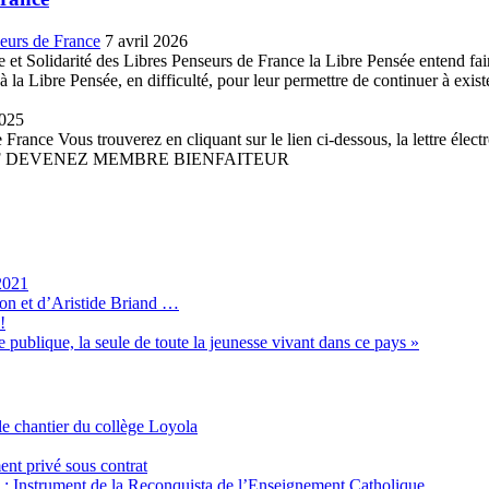
seurs de France
7 avril 2026
et Solidarité des Libres Penseurs de France la Libre Pensée entend faire 
la Libre Pensée, en difficulté, pour leur permettre de continuer à existe
2025
France Vous trouverez en cliquant sur le lien ci-dessous, la lettre élect
 PDF DEVENEZ MEMBRE BIENFAITEUR
2021
son et d’Aristide Briand …
!
 publique, la seule de toute la jeunesse vivant dans ce pays »
e chantier du collège Loyola
ent privé sous contrat
é : Instrument de la Reconquista de l’Enseignement Catholique