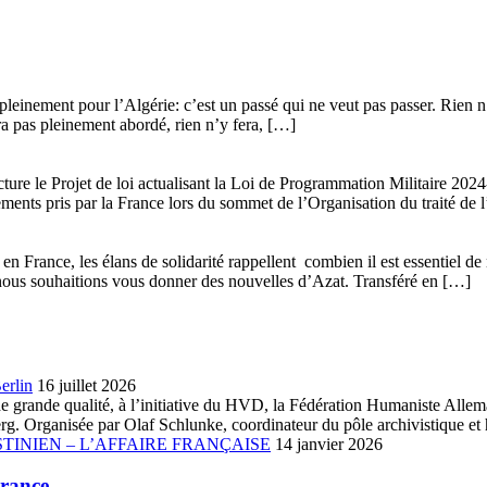
leinement pour l’Algérie: c’est un passé qui ne veut pas passer. Rien n’y
era pas pleinement abordé, rien n’y fera, […]
ture le Projet de loi actualisant la Loi de Programmation Militaire 20
gements pris par la France lors du sommet de l’Organisation du traité de 
n France, les élans de solidarité rappellent combien il est essentiel de 
que nous souhaitions vous donner des nouvelles d’Azat. Transféré en […]
erlin
16 juillet 2026
ue de grande qualité, à l’initiative du HVD, la Fédération Humaniste A
. Organisée par Olaf Schlunke, coordinateur du pôle archivistique et h
TINIEN – L’AFFAIRE FRANÇAISE
14 janvier 2026
France