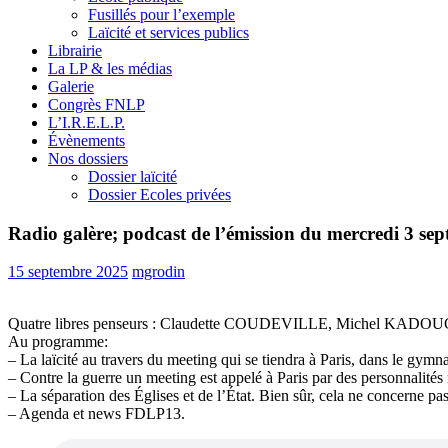
Fusillés pour l’exemple
Laïcité et services publics
Librairie
La LP & les médias
Galerie
Congrès FNLP
L’I.R.E.L.P.
Évènements
Nos dossiers
Dossier laïcité
Dossier Ecoles privées
Radio galère; podcast de l’émission du mercredi 3 se
15 septembre 2025
mgrodin
Quatre libres penseurs : Claudette COUDEVILLE, Michel KADOU
Au programme:
– La laïcité au travers du meeting qui se tiendra à Paris, dans le gym
– Contre la guerre un meeting est appelé à Paris par des personnalit
– La séparation des Églises et de l’État. Bien sûr, cela ne concerne pa
– Agenda et news FDLP13.