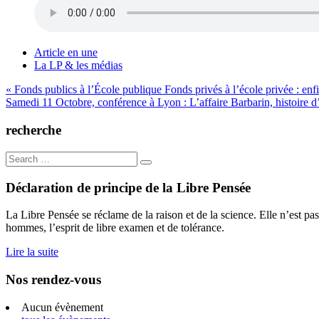
Article en une
La LP & les médias
Navigation
« Fonds publics à l’École publique Fonds privés à l’école privée : enfin
Samedi 11 Octobre, conférence à Lyon : L’affaire Barbarin, histoire 
de
l’article
recherche
Search
for:
Déclaration de principe de la Libre Pensée
La Libre Pensée se réclame de la raison et de la science. Elle n’est pas
hommes, l’esprit de libre examen et de tolérance.
Lire la suite
Nos rendez-vous
Aucun évènement