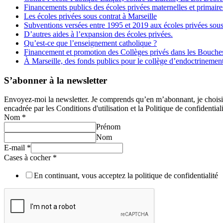
Financements publics des écoles privées maternelles et primaire
Les écoles privées sous contrat à Marseille
Subventions versées entre 1995 et 2019 aux écoles privées sous
D’autres aides à l’expansion des écoles privées.
Qu’est-ce que l’enseignement catholique ?
Financement et promotion des Collèges privés dans les Bouch
À Marseille, des fonds publics pour le collège d’endoctrineme
S’abonner à la newsletter
Envoyez-moi la newsletter. Je comprends qu’en m’abonnant, je choisis e
encadrée par les Conditions d'utilisation et la Politique de confidentiali
Nom
*
Prénom
Nom
E-mail
*
Cases à cocher
*
En continuant, vous acceptez la politique de confidentialité