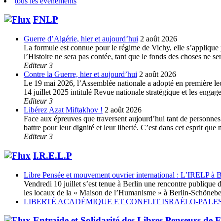
tous les évènements
FNLP
Guerre d’Algérie, hier et aujourd’hui
2 août 2026
La formule est connue pour le régime de Vichy, elle s’applique p
l’Histoire ne sera pas contée, tant que le fonds des choses ne s
Editeur 3
Contre la Guerre, hier et aujourd’hui
2 août 2026
Le 19 mai 2026, l’Assemblée nationale a adopté en première lec
14 juillet 2025 intitulé Revue nationale stratégique et les enga
Editeur 3
Libérez Azat Miftakhov !
2 août 2026
Face aux épreuves que traversent aujourd’hui tant de personnes e
battre pour leur dignité et leur liberté. C’est dans cet esprit 
Editeur 3
I.R.E.L.P
Libre Pensée et mouvement ouvrier international : L’IRELP à B
Vendredi 10 juillet s’est tenue à Berlin une rencontre publiq
les locaux de la « Maison de l’Humanisme » à Berlin-Schöneberg
LIBERTÉ ACADÉMIQUE ET CONFLIT ISRAÉLO-PALES
Entraide et Solidarité des Libres Penseurs de 