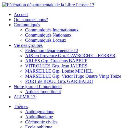
Skip
to
Fédération départementale de la Libre Pensee 13
Membre de la fédération Nationale de la Libre Pensée ni dieu ni maitr
Accueil
content
Qui sommes nous?
Communiqués
Communiqués Internationaux
Communiqués Nationaux
Communiqués Locaux
Vie des groupes
Fédération départementale 13
AIX en Provence Grp. GAVROCHE – FERRER
ARLES Grp. Gracchus BABEUF
VITROLLES Grp. Jean JAURES
MARSEILLE Grp. Louise MICHEL
MARSEILLE Grp. Victor Hugo Quatre Vingt Treize
PORT de BOUC Grp. GARIBALDI
Notre journal l’impertinent
Articles Impertinent
ALPMR 13
Thèmes
Antidogmatique
Antimilitarisme
Cérémonie civiles
Ecole publique