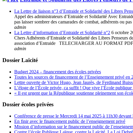
La Lettre de liaison n°3 d’Entraide et Solidarité des Libres Pen
Appel des administrateurs d’Entraide et Solidarité Avec Entraide 
pas laisser sombrer des camarades de combat, adhérents ou pas à 
admin
La Lettre d’information d’Entraide et Solidarité n°2
6 octobre 
Chers Adhérents d’Entraide et Solidarité des Libres Penseurs de 
association d’Entraide TELECHARGER AU FORMAT
admin
Dossier Laïcité
Budget 2024 – financement des écoles privées
Toutes les sources de financement de l’Enseignement privé en 
Lettre ouverte de Victor Hugo, Jean Jaurès, de Ferdinand Buis
L’éloge de l’École privée, ça suffit ! Que vive l’École publique 
« Il est urgent que la République soutienne pleinement son école
Dossier écoles privées
Conférence de presse le Mercredi 14 mai 2025 à 11h30 devant l
En finir avec le financement public de l’enseignement privé
Mission d’information sur le financement public de l’enseignem
Contre l’école Publique Laïque, contre la Laïcité, La Loi Debr