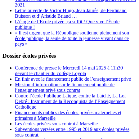
2021
Lettre ouverte de Victor Hugo, Jean Jaurès, de Ferdinand
Buisson et d’Aristide Briand …
L’éloge de l’École privée, ça suffit ! Que vive l’École
publique !
« Il est urgent que la République soutienne pleinement son
école publique, la seule de toute la jeunesse vivant dans ce
pays »
Dossier écoles privées
Conférence de presse le Mercredi 14 mai 2025 à 11h30
devant le chantier du collège Loyola
En finir avec le financement public de l’enseignement privé
Mission d’information sur le financement public de
l’enseignement privé sous contrat
Contre l’école Publique Laïque, contre la Laïcité, La Loi
Debré : Instrument de la Reconquista de l’Enseignement
Catholique
Financements publics des écoles privées maternelles et
primaires à Marseille
Les écoles privées sous contrat à Marseille
Subventions versées entre 1995 et 2019 aux écoles privées
sous contrat.