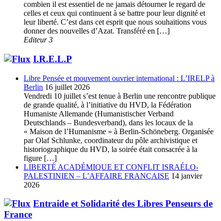
combien il est essentiel de ne jamais détourner le regard de
celles et ceux qui continuent à se battre pour leur dignité et
leur liberté. C’est dans cet esprit que nous souhaitions vous
donner des nouvelles d’Azat. Transféré en […]
Editeur 3
I.R.E.L.P
Libre Pensée et mouvement ouvrier international : L’IRELP à
Berlin
16 juillet 2026
Vendredi 10 juillet s’est tenue à Berlin une rencontre publique
de grande qualité, à l’initiative du HVD, la Fédération
Humaniste Allemande (Humanistischer Verband
Deutschlands – Bundesverband), dans les locaux de la
« Maison de l’Humanisme » à Berlin-Schöneberg. Organisée
par Olaf Schlunke, coordinateur du pôle archivistique et
historiographique du HVD, la soirée était consacrée à la
figure […]
LIBERTÉ ACADÉMIQUE ET CONFLIT ISRAÉLO-
PALESTINIEN – L’AFFAIRE FRANÇAISE
14 janvier
2026
Entraide et Solidarité des Libres Penseurs de
France