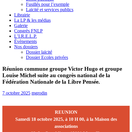
Fusillés pour l’exemple
Laïcité et services publics
Librairie
La LP & les médias
Galerie
Congrès FNLP
L’I.R.E.L.P.
Évènements
Nos dossiers
Dossier laïcité
Dossier Ecoles privées
Réunion commune groupe Victor Hugo et groupe
Louise Michel suite au congrès national de la
Fédération Nationale de la Libre Pensée.
7 octobre 2025
mgrodin
REUNION
Samedi 18 octobre 2025,
à
10 H 00,
à
la Maison des
associations