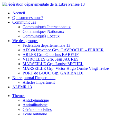
Skip
to
Fédération départementale de la Libre Pensee 13
Membre de la fédération Nationale de la Libre Pensée ni dieu ni
Accueil
content
maitre
Qui sommes nous?
Communiqués
Communiqués Internationaux
Communiqués Nationaux
Communiqués Locaux
Vie des groupes
Fédération départementale 13
AIX en Provence Grp. GAVROCHE – FERRER
ARLES Grp. Gracchus BABEUF
VITROLLES Grp. Jean JAURES
MARSEILLE Grp. Louise MICHEL
MARSEILLE Grp. Victor Hugo Quatre Vingt Treize
PORT de BOUC Grp. GARIBALDI
Notre journal l’impertinent
Articles Impertinent
ALPMR 13
Thèmes
Antidogmatique
Antimilitarisme
Cérémonie civiles
Ecole publique