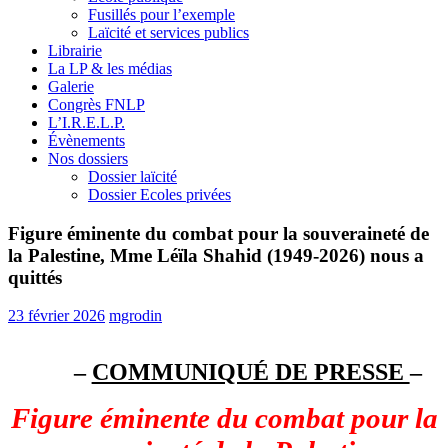
Fusillés pour l’exemple
Laïcité et services publics
Librairie
La LP & les médias
Galerie
Congrès FNLP
L’I.R.E.L.P.
Évènements
Nos dossiers
Dossier laïcité
Dossier Ecoles privées
Figure éminente du combat pour la souveraineté de
la Palestine, Mme Léïla Shahid (1949-2026) nous a
quittés
23 février 2026
mgrodin
–
COMMUNIQUÉ DE PRESSE
–
Figure éminente du combat pour la