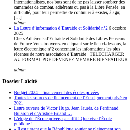
Internationalistes, nos buts sont de ne pas laisser sombrer des
camarades de combat, adhérents ou pas à la Libre Pensée, en
difficulté, pour leur permettre de continuer à exister, à agir,
[…]
admin
La Lettre d’information d’Entraide et Solidarité n°2
6 octobre
2025
Chers Adhérents d’Entraide et Solidarité des Libres Penseurs
de France Vous trouverez en cliquant sur le lien ci-dessous, la
lettre électronique n°2 concernant les informations les plus
récentes de notre association d’Entraide TELECHARGER
AU FORMAT PDF DEVENEZ MEMBRE BIENFAITEUR
admin
Dossier Laïcité
Budget 2024 – financement des écoles privées
Toutes les sources de financement de l’Enseignement privé en
2021
Lettre ouverte de Victor Hugo, Jean Jaurès, de Ferdinand
Buisson et d’Aristide Briand …
L’éloge de l’École privée, ça suffit ! Que vive l’École
publique !
« Il est urgent que la République soutienne pleinement son