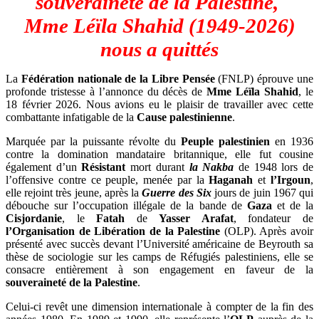
souveraineté de la Palestine,
Mme Léïla Shahid (1949-2026)
nous a quittés
La
Fédération nationale de la Libre Pensée
(FNLP) éprouve une
profonde tristesse à l’annonce du décès de
Mme Léïla Shahid
, le
18 février 2026. Nous avions eu le plaisir de travailler avec cette
combattante infatigable de la
Cause palestinienne
.
Marquée par la puissante révolte du
Peuple palestinien
en 1936
contre la domination mandataire britannique, elle fut cousine
également d’un
Résistant
mort durant
la Nakba
de 1948 lors de
l’offensive contre ce peuple, menée par la
Haganah
et
l’Irgoun
,
elle rejoint très jeune, après la
Guerre des Six
jours de juin 1967 qui
débouche sur l’occupation illégale de la bande de
Gaza
et de la
Cisjordanie
, le
Fatah
de
Yasser Arafat
, fondateur de
l’Organisation de Libération de la Palestine
(OLP). Après avoir
présenté avec succès devant l’Université américaine de Beyrouth sa
thèse de sociologie sur les camps de Réfugiés palestiniens, elle se
consacre entièrement à son engagement en faveur de la
souveraineté de la Palestine
.
Celui-ci revêt une dimension internationale à compter de la fin des