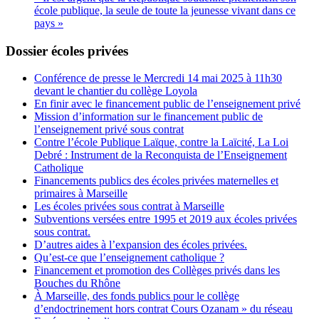
école publique, la seule de toute la jeunesse vivant dans ce
pays »
Dossier écoles privées
Conférence de presse le Mercredi 14 mai 2025 à 11h30
devant le chantier du collège Loyola
En finir avec le financement public de l’enseignement privé
Mission d’information sur le financement public de
l’enseignement privé sous contrat
Contre l’école Publique Laïque, contre la Laïcité, La Loi
Debré : Instrument de la Reconquista de l’Enseignement
Catholique
Financements publics des écoles privées maternelles et
primaires à Marseille
Les écoles privées sous contrat à Marseille
Subventions versées entre 1995 et 2019 aux écoles privées
sous contrat.
D’autres aides à l’expansion des écoles privées.
Qu’est-ce que l’enseignement catholique ?
Financement et promotion des Collèges privés dans les
Bouches du Rhône
À Marseille, des fonds publics pour le collège
d’endoctrinement hors contrat Cours Ozanam » du réseau