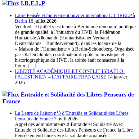
I.R.E.L.P
Libre Pensée et mouvement ouvrier international : L’IRELP à
Berlin
16 juillet 2026
Vendredi 10 juillet s’est tenue à Berlin une rencontre publique
de grande qualité, à l’initiative du HVD, la Fédération
Humaniste Allemande (Humanistischer Verband
Deutschlands – Bundesverband), dans les locaux de la
« Maison de l’Humanisme » à Berlin-Schöneberg. Organisée
par Olaf Schlunke, coordinateur du pôle archivistique et
historiographique du HVD, la soirée était consacrée à la
figure […]
LIBERTÉ ACADÉMIQUE ET CONFLIT ISRAÉLO-
PALESTINIEN – L’AFFAIRE FRANÇAISE
14 janvier
2026
Entraide et Solidarité des Libres Penseurs de
France
La Lettre de liaison n°3 d’Entraide et Solidarité des Libres
Penseurs de France
7 avril 2026
Appel des administrateurs d’Entraide et Solidarité Avec
Entraide et Solidarité des Libres Penseurs de France la Libre
Pensée entend faire vivre la solidarité organisée