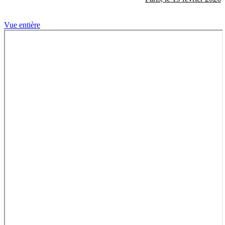
Vue entière
Aller
au
contenu
PDF