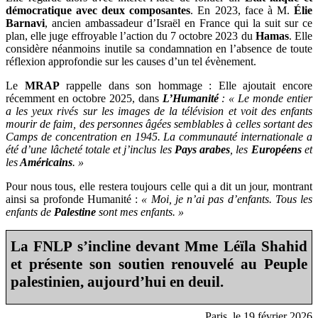
démocratique avec deux composantes
. En 2023, face à M.
Élie
Barnavi
, ancien ambassadeur d’Israël en France qui la suit sur ce
plan, elle juge effroyable l’action du 7 octobre 2023 du
Hamas
. Elle
considère néanmoins inutile sa condamnation en l’absence de toute
réflexion approfondie sur les causes d’un tel évènement.
Le
MRAP
rappelle dans son hommage : Elle ajoutait encore
récemment en octobre 2025, dans
L’Humanité
: « Le monde entier
a les yeux rivés sur les images de la télévision et voit des enfants
mourir de faim, des personnes âgées semblables à celles sortant des
Camps de concentration en 1945. La communauté internationale a
été d’une lâcheté totale et j’inclus les
Pays arabes
, les
Européens
et
les
Américains
. »
Pour nous tous, elle restera toujours celle qui a dit un jour, montrant
ainsi sa profonde Humanité :
« Moi, je n’ai pas d’enfants. Tous les
enfants de
Palestine
sont mes enfants. »
La FNLP s’incline devant Mme Léïla Shahid
et présente son soutien renouvelé au Peuple
palestinien, aujourd’hui en deuil.
Paris, le 19 février 2026