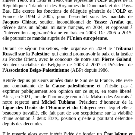
années 1980. En 1989 et 1990, elle représente l’
OLP
auprès de la
République d’Irlande et des Royaumes du Danemark et des Pays-
Bas. Elle exerce les fonctions de déléguée générale de l’
OLP
en
France de 1994 à 2005, pour l’essentiel sous les mandats de
Jacques Chirac
, soutien inconditionnel de
Yasser Arafat
qui
décède dans un hôpital militaire français, en 2004, et opposant à
l’intervention anglo-américaine en Irak en 2003. De 2005 à 2015,
elle poursuit ce mandat auprès de
l’Union européenne
.
Durant ce séjour bruxellois, elle organise en 2009 le
Tribunal
Russell sur la Palestine
, qui entend promouvoir la paix et la justice
au Proche-Orient, avec le concours de notre ami
Pierre Galand
,
Sénateur socialiste de Belgique de 2003 à 2007 et Président de
l’Association Belgo-Palestinienne
(ABP) depuis 1986.
Retirée depuis plusieurs années dans le Sud de la France, elle reste
une combattante de la
Cause palestinienne
et n’hésite pas à
exprimer publiquement son opinion sur ce sujet, en toute liberté.
Ainsi, en 2021, lors de l’hommage rendu à la Maison des Avocats à
notre regretté ami
Michel Tubiana
, Président d’honneur de la
Ligue des Droits de l’Homme et du Citoyen
avec lequel elle a
beaucoup travaillé, elle fait part de son scepticisme sur la viabilité
d’une solution à deux États, position qu’elle a pourtant défendue
depuis des décennies.
Elle regarde alors avec intérêt l’idée de fonder un
État laïque et