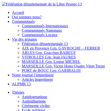
Skip
to
Fédération départementale de la Libre Pensee 13
Membre de la fédération Nationale de la Libre Pensée ni dieu ni
Accueil
content
maitre
Qui sommes nous?
Communiqués
Communiqués Internationaux
Communiqués Nationaux
Communiqués Locaux
Vie des groupes
Fédération départementale 13
AIX en Provence Grp. GAVROCHE – FERRER
ARLES Grp. Gracchus BABEUF
VITROLLES Grp. Jean JAURES
MARSEILLE Grp. Louise MICHEL
MARSEILLE Grp. Victor Hugo Quatre Vingt Treize
PORT de BOUC Grp. GARIBALDI
Notre journal l’impertinent
Articles Impertinent
ALPMR 13
Thèmes
Antidogmatique
Antimilitarisme
Cérémonie civiles
Ecole publique