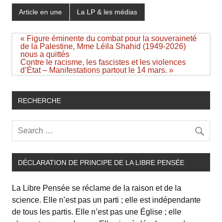
Article en une
La LP & les médias
Navigation
« Figure éminente du combat pour la souveraineté
de
de la Palestine, Mme Léïla Shahid (1949-2026)
l’article
nous a quittés
Contre le racisme, les fascistes et les violences
d’État – Manifestations partout le 14 mars. »
RECHERCHE
DÉCLARATION DE PRINCIPE DE LA LIBRE PENSÉE
La Libre Pensée se réclame de la raison et de la
science. Elle n’est pas un parti ; elle est indépendante
de tous les partis. Elle n’est pas une Église ; elle