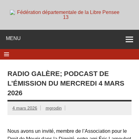
Skip
to
content
d
Membre de la fédération Nationale de la Libre Pensée ni
dieu ni maitre
MENU
RADIO GALÈRE; PODCAST DE
L’ÉMISSION DU MERCREDI 4 MARS
2026
4 mars 2026
mgrodin
Nous avons un invité, membre de l’Association pour le
Droit de Mourir dans la Dignité, notre ami Éric Larnouhet