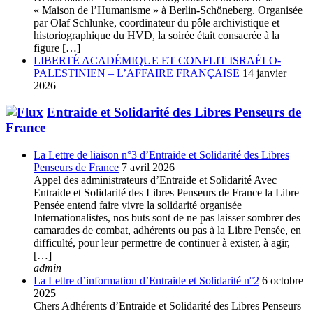
« Maison de l’Humanisme » à Berlin-Schöneberg. Organisée
par Olaf Schlunke, coordinateur du pôle archivistique et
historiographique du HVD, la soirée était consacrée à la
figure […]
LIBERTÉ ACADÉMIQUE ET CONFLIT ISRAÉLO-
PALESTINIEN – L’AFFAIRE FRANÇAISE
14 janvier
2026
Entraide et Solidarité des Libres Penseurs de
France
La Lettre de liaison n°3 d’Entraide et Solidarité des Libres
Penseurs de France
7 avril 2026
Appel des administrateurs d’Entraide et Solidarité Avec
Entraide et Solidarité des Libres Penseurs de France la Libre
Pensée entend faire vivre la solidarité organisée
Internationalistes, nos buts sont de ne pas laisser sombrer des
camarades de combat, adhérents ou pas à la Libre Pensée, en
difficulté, pour leur permettre de continuer à exister, à agir,
[…]
admin
La Lettre d’information d’Entraide et Solidarité n°2
6 octobre
2025
Chers Adhérents d’Entraide et Solidarité des Libres Penseurs