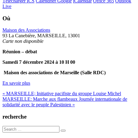
Télécharger ICS
Calendrier Google
iCalendar
Office 365
Outlook
Live
Où
Maison des Associations
93 La Canebière, MARSEILLE, 13001
Carte non disponible
Réunion – débat
Samedi 7 décembre 2024 à 10 H 00
Maison des associations de Marseille (Salle RDC)
En savoir plus
Navigation
« MARSEILLE; Initiative pacifiste du groupe Louise Michel
MARSEILLE: Marche aux flambeaux Journée internationale de
de
solidarité avec le peuple Palestinien »
l’article
recherche
Search
for: