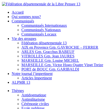
Skip
to
Fédération départementale de la Libre Pensee 13
Membre de la fédération Nationale de la Libre Pensée ni dieu ni
Accueil
content
maitre
Qui sommes nous?
Communiqués
Communiqués Internationaux
Communiqués Nationaux
Communiqués Locaux
Vie des groupes
Fédération départementale 13
AIX en Provence Grp. GAVROCHE – FERRER
ARLES Grp. Gracchus BABEUF
VITROLLES Grp. Jean JAURES
MARSEILLE Grp. Louise MICHEL
MARSEILLE Grp. Victor Hugo Quatre Vingt Treize
PORT de BOUC Grp. GARIBALDI
Notre journal l’impertinent
Articles Impertinent
ALPMR 13
Thèmes
Antidogmatique
Antimilitarisme
Cérémonie civiles
Ecole publique