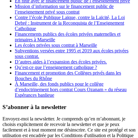
En finir avec le financement public de l’enseignement privé
Mission d’information sur le financement public de
l’enseignement privé sous contrat
Contre l’école Publique Laïque, contre la Laïcité, La Loi
Debré : Instrument de la Reconquista de l’Enseignement
Catholique
Financements publics des écoles privées maternelles et
primaires à Marseille
Les écoles privées sous contrat à Marseille
Subventions versées entre 1995 et 2019 aux écoles privées
sous contrat.
D’autres aides à l’expansion des écoles privées.
Qu’est-ce que l’enseignement catholique ?
Financement et promotion des Collèges privés dans les
Bouches du Rhône
À Marseille, des fonds publics pour le collège
d’endoctrinement hors contrat Cours Ozanam » du réseau
Espérances banlieue
S’abonner à la newsletter
Envoyez-moi la newsletter. Je comprends qu’en m’abonnant, je
choisis explicitement de recevoir la newsletter et que je peux
facilement et à tout moment me désinscrire. Ce site est protégé et son
utilisation est encadrée par les Conditions d'utilisation et la Politique