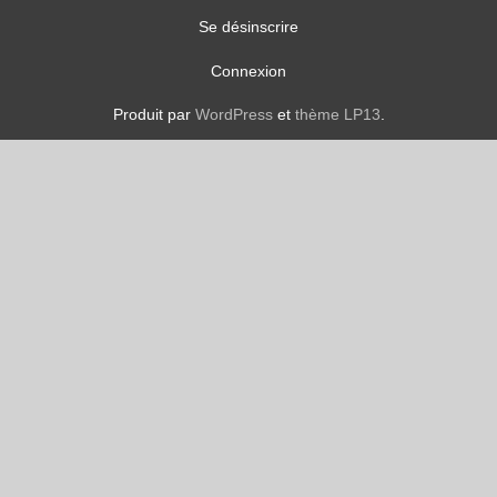
Se désinscrire
Connexion
Produit par
WordPress
et
thème LP13
.