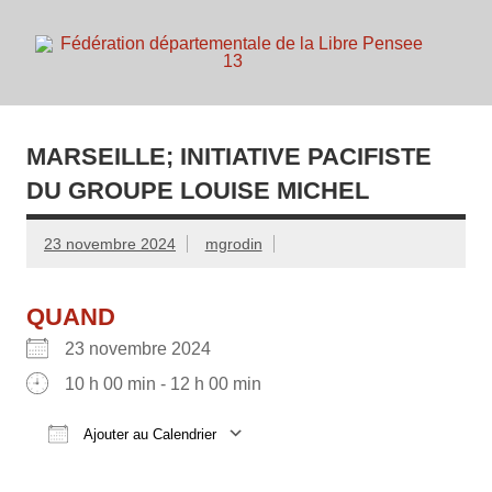
Skip
to
content
d
Membre de la fédération Nationale de la Libre Pensée ni
dieu ni maitre
MARSEILLE; INITIATIVE PACIFISTE
DU GROUPE LOUISE MICHEL
23 novembre 2024
mgrodin
QUAND
23 novembre 2024
10 h 00 min - 12 h 00 min
Ajouter au Calendrier
Télécharger ICS
Calendrier Google