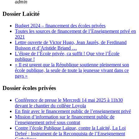
admin
Dossier Laïcité
Budget 2024 – financement des écoles privées
Toutes les sources de financement de l’Enseignement privé en
2021
Lettre ouverte de Victor Hugo, Jean Jaurès, de Ferdinand
Buisson et d’Aristide Briand …
L’éloge de l’École privée, ça suffit ! Que vive l’École
publique !
« Il est urgent que la République soutienne pleinement son
école publique, la seule de toute la jeunesse vivant dans ce
pays »
Dossier écoles privées
Conférence de presse le Mercredi 14 mai 2025 à 11h30
devant le chantier du collège Loyola
En finir avec le financement public de l’enseignement privé
Mission d’information sur le financement public de
l’enseignement privé sous contrat
Contre l’école Publique Laïque, contre la Laïcité, La Loi
Debré : Instrument de la Reconquista de l’Enseignement