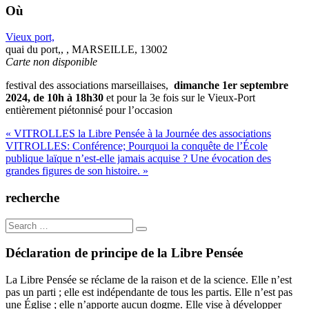
Où
Vieux port,
quai du port,, , MARSEILLE, 13002
Carte non disponible
festival des associations marseillaises,
dimanche 1er septembre
2024, de 10h à 18h30
et pour la 3e fois sur le Vieux-Port
entièrement piétonnisé pour l’occasion
Navigation
« VITROLLES la Libre Pensée à la Journée des associations
VITROLLES: Conférence; Pourquoi la conquête de l’École
de
publique laïque n’est-elle jamais acquise ? Une évocation des
l’article
grandes figures de son histoire. »
recherche
Search
for:
Déclaration de principe de la Libre Pensée
La Libre Pensée se réclame de la raison et de la science. Elle n’est
pas un parti ; elle est indépendante de tous les partis. Elle n’est pas
une Église ; elle n’apporte aucun dogme. Elle vise à développer