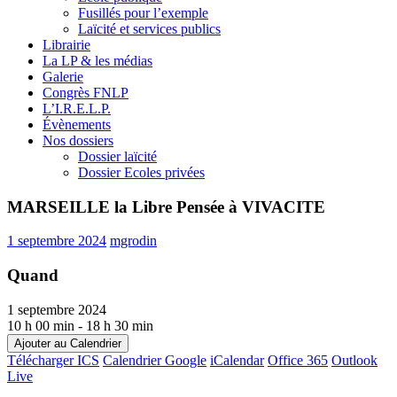
Fusillés pour l’exemple
Laïcité et services publics
Librairie
La LP & les médias
Galerie
Congrès FNLP
L’I.R.E.L.P.
Évènements
Nos dossiers
Dossier laïcité
Dossier Ecoles privées
MARSEILLE la Libre Pensée à VIVACITE
1 septembre 2024
mgrodin
Quand
1 septembre 2024
10 h 00 min - 18 h 30 min
Ajouter au Calendrier
Télécharger ICS
Calendrier Google
iCalendar
Office 365
Outlook
Live