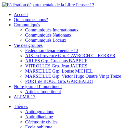
Skip
to
Fédération départementale de la Libre Pensee 13
Membre de la fédération Nationale de la Libre Pensée ni dieu ni
Accueil
content
maitre
Qui sommes nous?
Communiqués
Communiqués Internationaux
Communiqués Nationaux
Communiqués Locaux
Vie des groupes
Fédération départementale 13
AIX en Provence Grp. GAVROCHE – FERRER
ARLES Grp. Gracchus BABEUF
VITROLLES Grp. Jean JAURES
MARSEILLE Grp. Louise MICHEL
MARSEILLE Grp. Victor Hugo Quatre Vingt Treize
PORT de BOUC Grp. GARIBALDI
Notre journal l’impertinent
Articles Impertinent
ALPMR 13
Thèmes
Antidogmatique
Antimilitarisme
Cérémonie civiles
Ecole publique