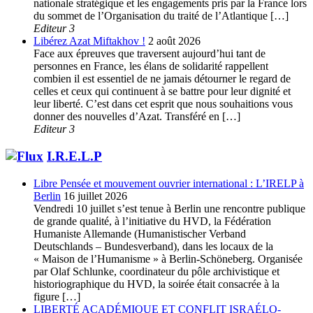
nationale stratégique et les engagements pris par la France lors
du sommet de l’Organisation du traité de l’Atlantique […]
Editeur 3
Libérez Azat Miftakhov !
2 août 2026
Face aux épreuves que traversent aujourd’hui tant de
personnes en France, les élans de solidarité rappellent
combien il est essentiel de ne jamais détourner le regard de
celles et ceux qui continuent à se battre pour leur dignité et
leur liberté. C’est dans cet esprit que nous souhaitions vous
donner des nouvelles d’Azat. Transféré en […]
Editeur 3
I.R.E.L.P
Libre Pensée et mouvement ouvrier international : L’IRELP à
Berlin
16 juillet 2026
Vendredi 10 juillet s’est tenue à Berlin une rencontre publique
de grande qualité, à l’initiative du HVD, la Fédération
Humaniste Allemande (Humanistischer Verband
Deutschlands – Bundesverband), dans les locaux de la
« Maison de l’Humanisme » à Berlin-Schöneberg. Organisée
par Olaf Schlunke, coordinateur du pôle archivistique et
historiographique du HVD, la soirée était consacrée à la
figure […]
LIBERTÉ ACADÉMIQUE ET CONFLIT ISRAÉLO-