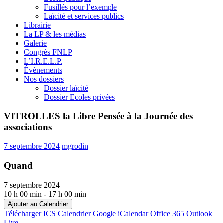
Fusillés pour l’exemple
Laïcité et services publics
Librairie
La LP & les médias
Galerie
Congrès FNLP
L’I.R.E.L.P.
Évènements
Nos dossiers
Dossier laïcité
Dossier Ecoles privées
VITROLLES la Libre Pensée à la Journée des
associations
7 septembre 2024
mgrodin
Quand
7 septembre 2024
10 h 00 min - 17 h 00 min
Ajouter au Calendrier
Télécharger ICS
Calendrier Google
iCalendar
Office 365
Outlook
Live