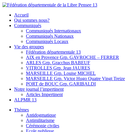
Skip
to
Fédération départementale de la Libre Pensee 13
Membre de la fédération Nationale de la Libre Pensée ni dieu ni
Accueil
content
maitre
Qui sommes nous?
Communiqués
Communiqués Internationaux
Communiqués Nationaux
Communiqués Locaux
Vie des groupes
Fédération départementale 13
AIX en Provence Grp. GAVROCHE – FERRER
ARLES Grp. Gracchus BABEUF
VITROLLES Grp. Jean JAURES
MARSEILLE Grp. Louise MICHEL
MARSEILLE Grp. Victor Hugo Quatre Vingt Treize
PORT de BOUC Grp. GARIBALDI
Notre journal l’impertinent
Articles Impertinent
ALPMR 13
Thèmes
Antidogmatique
Antimilitarisme
Cérémonie civiles
Ecole publique