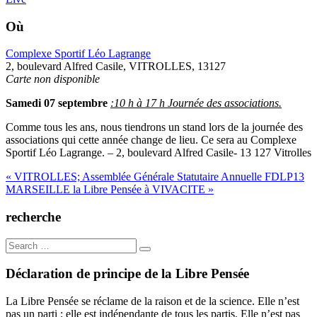
Où
Complexe Sportif Léo Lagrange
2, boulevard Alfred Casile, VITROLLES, 13127
Carte non disponible
Samedi 07 septembre
:10 h à 17 h Journée des associations.
Comme tous les ans, nous tiendrons un stand lors de la journée des
associations qui cette année change de lieu. Ce sera au Complexe
Sportif Léo Lagrange. – 2, boulevard Alfred Casile- 13 127 Vitrolles
Navigation
« VITROLLES; Assemblée Générale Statutaire Annuelle FDLP13
MARSEILLE la Libre Pensée à VIVACITE »
de
l’article
recherche
Search
for:
Déclaration de principe de la Libre Pensée
La Libre Pensée se réclame de la raison et de la science. Elle n’est
pas un parti ; elle est indépendante de tous les partis. Elle n’est pas