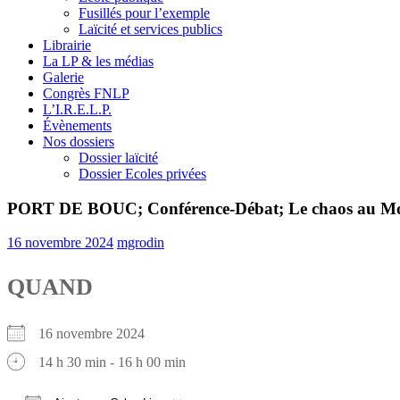
Fusillés pour l’exemple
Laïcité et services publics
Librairie
La LP & les médias
Galerie
Congrès FNLP
L’I.R.E.L.P.
Évènements
Nos dossiers
Dossier laïcité
Dossier Ecoles privées
PORT DE BOUC; Conférence-Débat; Le chaos au Moye
16 novembre 2024
mgrodin
QUAND
16 novembre 2024
14 h 30 min - 16 h 00 min