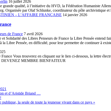
erlin
16 juillet 2026
ue de grande qualité, à l’initiative du HVD, la Fédération Humaniste A
. Organisée par Olaf Schlunke, coordinateur du pôle archivistique et h
TINIEN – L’AFFAIRE FRANÇAISE
14 janvier 2026
France
seurs de France
7 avril 2026
et Solidarité des Libres Penseurs de France la Libre Pensée entend faire 
la Libre Pensée, en difficulté, pour leur permettre de continuer à existe
2025
France Vous trouverez en cliquant sur le lien ci-dessous, la lettre élect
 PDF DEVENEZ MEMBRE BIENFAITEUR
2021
son et d’Aristide Briand …
!
 publique, la seule de toute la jeunesse vivant dans ce pays »