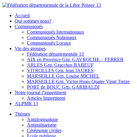
Skip
to
Fédération départementale de la Libre Pensee 13
Membre de la fédération Nationale de la Libre Pensée ni dieu ni maitr
Accueil
content
Qui sommes nous?
Communiqués
Communiqués Internationaux
Communiqués Nationaux
Communiqués Locaux
Vie des groupes
Fédération départementale 13
AIX en Provence Grp. GAVROCHE – FERRER
ARLES Grp. Gracchus BABEUF
VITROLLES Grp. Jean JAURES
MARSEILLE Grp. Louise MICHEL
MARSEILLE Grp. Victor Hugo Quatre Vingt Treize
PORT de BOUC Grp. GARIBALDI
Notre journal l’impertinent
Articles Impertinent
ALPMR 13
Thèmes
Antidogmatique
Antimilitarisme
Cérémonie civiles
Ecole publique