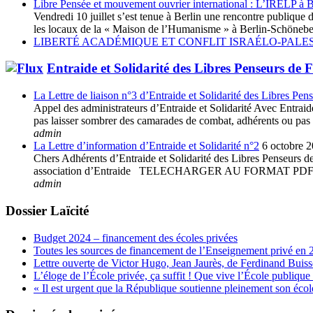
Libre Pensée et mouvement ouvrier international : L’IRELP à B
Vendredi 10 juillet s’est tenue à Berlin une rencontre publiq
les locaux de la « Maison de l’Humanisme » à Berlin-Schöneberg
LIBERTÉ ACADÉMIQUE ET CONFLIT ISRAÉLO-PALES
Entraide et Solidarité des Libres Penseurs de 
La Lettre de liaison n°3 d’Entraide et Solidarité des Libres Pen
Appel des administrateurs d’Entraide et Solidarité Avec Entraide 
pas laisser sombrer des camarades de combat, adhérents ou pas à 
admin
La Lettre d’information d’Entraide et Solidarité n°2
6 octobre 
Chers Adhérents d’Entraide et Solidarité des Libres Penseurs de 
association d’Entraide TELECHARGER AU FORMAT
admin
Dossier Laïcité
Budget 2024 – financement des écoles privées
Toutes les sources de financement de l’Enseignement privé en 
Lettre ouverte de Victor Hugo, Jean Jaurès, de Ferdinand Buis
L’éloge de l’École privée, ça suffit ! Que vive l’École publique 
« Il est urgent que la République soutienne pleinement son école