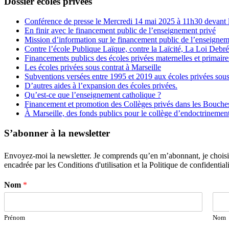
Dossier écoles privées
Conférence de presse le Mercredi 14 mai 2025 à 11h30 devant l
En finir avec le financement public de l’enseignement privé
Mission d’information sur le financement public de l’enseignem
Contre l’école Publique Laïque, contre la Laïcité, La Loi Debr
Financements publics des écoles privées maternelles et primaire
Les écoles privées sous contrat à Marseille
Subventions versées entre 1995 et 2019 aux écoles privées sous
D’autres aides à l’expansion des écoles privées.
Qu’est-ce que l’enseignement catholique ?
Financement et promotion des Collèges privés dans les Bouch
À Marseille, des fonds publics pour le collège d’endoctrineme
S’abonner à la newsletter
Envoyez-moi la newsletter. Je comprends qu’en m’abonnant, je choisis e
encadrée par les Conditions d'utilisation et la Politique de confidentiali
Nom
*
Prénom
Nom