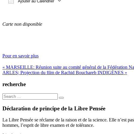
Ajouter au Calendrier
Télécharger ICS
Calendrier Google
iCalendar
Office 365
Outlook Live
Carte non disponible
Pour en savoir plus
Navigation
« MARSEILLE: Réunion suite au comité général de la Fédération Nat
ARLES; Projection du film de Rachid Bouchareb INDIGÈNES »
de
l’article
recherche
Search
for:
Déclaration de principe de la Libre Pensée
La Libre Pensée se réclame de la raison et de la science. Elle n’est pas
hommes, l’esprit de libre examen et de tolérance.