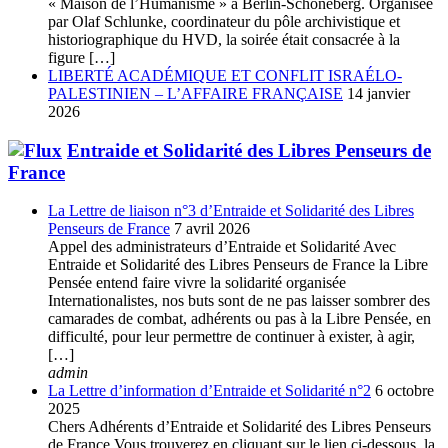
« Maison de l’Humanisme » à Berlin-Schöneberg. Organisée
par Olaf Schlunke, coordinateur du pôle archivistique et
historiographique du HVD, la soirée était consacrée à la
figure […]
LIBERTÉ ACADÉMIQUE ET CONFLIT ISRAÉLO-
PALESTINIEN – L’AFFAIRE FRANÇAISE
14 janvier
2026
Entraide et Solidarité des Libres Penseurs de
France
La Lettre de liaison n°3 d’Entraide et Solidarité des Libres
Penseurs de France
7 avril 2026
Appel des administrateurs d’Entraide et Solidarité Avec
Entraide et Solidarité des Libres Penseurs de France la Libre
Pensée entend faire vivre la solidarité organisée
Internationalistes, nos buts sont de ne pas laisser sombrer des
camarades de combat, adhérents ou pas à la Libre Pensée, en
difficulté, pour leur permettre de continuer à exister, à agir,
[…]
admin
La Lettre d’information d’Entraide et Solidarité n°2
6 octobre
2025
Chers Adhérents d’Entraide et Solidarité des Libres Penseurs
de France Vous trouverez en cliquant sur le lien ci-dessous, la