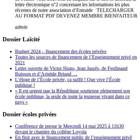
lettre électronique n°2 concernant les informations les plus
récentes de notre association d’Entraide TELECHARGER
AU FORMAT PDF DEVENEZ MEMBRE BIENFAITEUR
admin
Dossier Laïcité
Budget 2024 – financement des écoles privées
Toutes les sources de financement de l’Enseignement privé en
2021
Lettre ouverte de Victor Hugo, Jean Jaurès, de Ferdinand
Buisson et d’Aristide Briand …
L’éloge de l’École privée, ça suffit ! Que vive l’École
publique !
« Il est urgent que la République soutienne pleinement son
école publique, la seule de toute la jeunesse vivant dans ce
pays »
Dossier écoles privées
Conférence de presse le Mercredi 14 mai 2025 à 11h30
devant le chantier du collège Loyola
En finir avec le financement public de l’enseignement privé