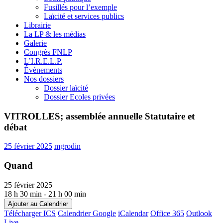
Fusillés pour l’exemple
Laïcité et services publics
Librairie
La LP & les médias
Galerie
Congrès FNLP
L’I.R.E.L.P.
Évènements
Nos dossiers
Dossier laïcité
Dossier Ecoles privées
VITROLLES; assemblée annuelle Statutaire et
débat
25 février 2025
mgrodin
Quand
25 février 2025
18 h 30 min - 21 h 00 min
Ajouter au Calendrier
Télécharger ICS
Calendrier Google
iCalendar
Office 365
Outlook
Live