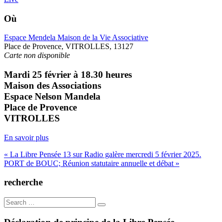
Où
Espace Mendela Maison de la Vie Associative
Place de Provence, VITROLLES, 13127
Carte non disponible
Mardi 25 février à 18.30 heures
Maison des Associations
Espace Nelson Mandela
Place de Provence
VITROLLES
En savoir plus
Navigation
« La Libre Pensée 13 sur Radio galère mercredi 5 février 2025.
PORT de BOUC; Réunion statutaire annuelle et débat »
de
l’article
recherche
Search
for: