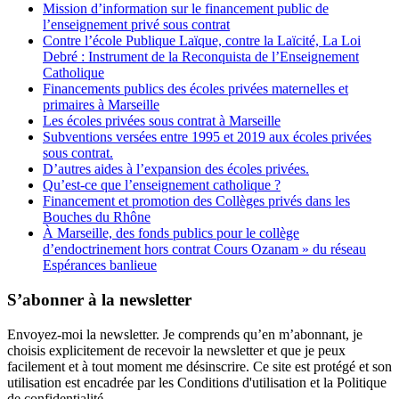
Mission d’information sur le financement public de
l’enseignement privé sous contrat
Contre l’école Publique Laïque, contre la Laïcité, La Loi
Debré : Instrument de la Reconquista de l’Enseignement
Catholique
Financements publics des écoles privées maternelles et
primaires à Marseille
Les écoles privées sous contrat à Marseille
Subventions versées entre 1995 et 2019 aux écoles privées
sous contrat.
D’autres aides à l’expansion des écoles privées.
Qu’est-ce que l’enseignement catholique ?
Financement et promotion des Collèges privés dans les
Bouches du Rhône
À Marseille, des fonds publics pour le collège
d’endoctrinement hors contrat Cours Ozanam » du réseau
Espérances banlieue
S’abonner à la newsletter
Envoyez-moi la newsletter. Je comprends qu’en m’abonnant, je
choisis explicitement de recevoir la newsletter et que je peux
facilement et à tout moment me désinscrire. Ce site est protégé et son
utilisation est encadrée par les Conditions d'utilisation et la Politique
de confidentialité.