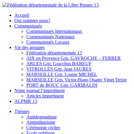
Skip
to
Fédération départementale de la Libre Pensee 13
Membre de la fédération Nationale de la Libre Pensée ni dieu ni
Accueil
content
maitre
Qui sommes nous?
Communiqués
Communiqués Internationaux
Communiqués Nationaux
Communiqués Locaux
Vie des groupes
Fédération départementale 13
AIX en Provence Grp. GAVROCHE – FERRER
ARLES Grp. Gracchus BABEUF
VITROLLES Grp. Jean JAURES
MARSEILLE Grp. Louise MICHEL
MARSEILLE Grp. Victor Hugo Quatre Vingt Treize
PORT de BOUC Grp. GARIBALDI
Notre journal l’impertinent
Articles Impertinent
ALPMR 13
Thèmes
Antidogmatique
Antimilitarisme
Cérémonie civiles
Ecole publique