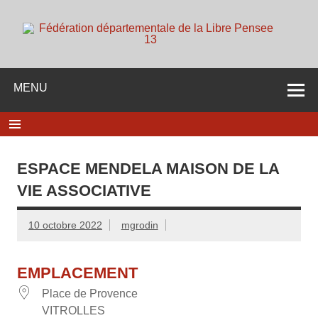
Skip
to
content
d
Membre de la fédération Nationale de la Libre Pensée ni
dieu ni maitre
MENU
ESPACE MENDELA MAISON DE LA
VIE ASSOCIATIVE
10 octobre 2022
mgrodin
EMPLACEMENT
Place de Provence
VITROLLES