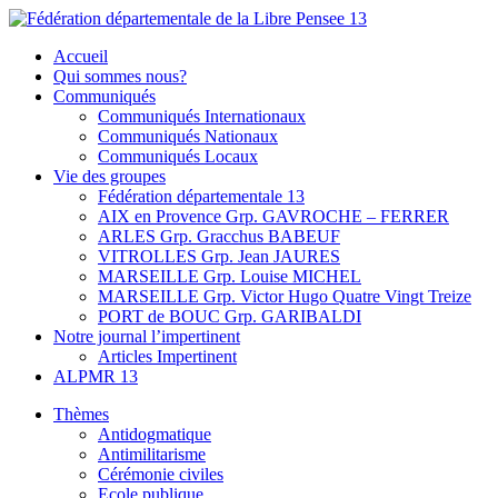
Skip
to
Fédération départementale de la Libre Pensee 13
Membre de la fédération Nationale de la Libre Pensée ni dieu ni
Accueil
content
maitre
Qui sommes nous?
Communiqués
Communiqués Internationaux
Communiqués Nationaux
Communiqués Locaux
Vie des groupes
Fédération départementale 13
AIX en Provence Grp. GAVROCHE – FERRER
ARLES Grp. Gracchus BABEUF
VITROLLES Grp. Jean JAURES
MARSEILLE Grp. Louise MICHEL
MARSEILLE Grp. Victor Hugo Quatre Vingt Treize
PORT de BOUC Grp. GARIBALDI
Notre journal l’impertinent
Articles Impertinent
ALPMR 13
Thèmes
Antidogmatique
Antimilitarisme
Cérémonie civiles
Ecole publique