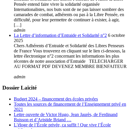
Pensée entend faire vivre la solidarité organisée
Internationalistes, nos buts sont de ne pas laisser sombrer des
camarades de combat, adhérents ou pas à la Libre Pensée, en
difficulté, pour leur permettre de continuer à exister, à agir,
[…]
admin
La Lettre d’information d’Entraide et Solidarité n°2
6 octobre
2025
Chers Adhérents d’Entraide et Solidarité des Libres Penseurs
de France Vous trouverez en cliquant sur le lien ci-dessous, la
lettre électronique n°2 concernant les informations les plus
récentes de notre association d’Entraide TELECHARGER
AU FORMAT PDF DEVENEZ MEMBRE BIENFAITEUR
admin
Dossier Laïcité
Budget 2024 – financement des écoles privées
Toutes les sources de financement de l’Enseignement privé en
2021
Lettre ouverte de Victor Hugo, Jean Jaurès, de Ferdinand
Buisson et d’Aristide Briand …
L’éloge de l’École privée, ça suffit ! Que vive l’École