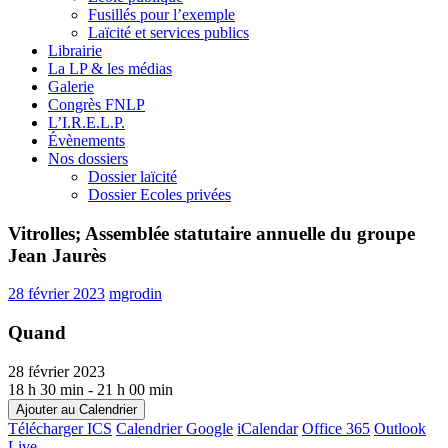
Fusillés pour l’exemple
Laïcité et services publics
Librairie
La LP & les médias
Galerie
Congrès FNLP
L’I.R.E.L.P.
Évènements
Nos dossiers
Dossier laïcité
Dossier Ecoles privées
Vitrolles; Assemblée statutaire annuelle du groupe
Jean Jaurès
28 février 2023
mgrodin
Quand
28 février 2023
18 h 30 min - 21 h 00 min
Ajouter au Calendrier
Télécharger ICS
Calendrier Google
iCalendar
Office 365
Outlook
Live