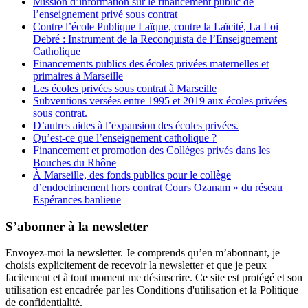
Mission d’information sur le financement public de
l’enseignement privé sous contrat
Contre l’école Publique Laïque, contre la Laïcité, La Loi
Debré : Instrument de la Reconquista de l’Enseignement
Catholique
Financements publics des écoles privées maternelles et
primaires à Marseille
Les écoles privées sous contrat à Marseille
Subventions versées entre 1995 et 2019 aux écoles privées
sous contrat.
D’autres aides à l’expansion des écoles privées.
Qu’est-ce que l’enseignement catholique ?
Financement et promotion des Collèges privés dans les
Bouches du Rhône
À Marseille, des fonds publics pour le collège
d’endoctrinement hors contrat Cours Ozanam » du réseau
Espérances banlieue
S’abonner à la newsletter
Envoyez-moi la newsletter. Je comprends qu’en m’abonnant, je
choisis explicitement de recevoir la newsletter et que je peux
facilement et à tout moment me désinscrire. Ce site est protégé et son
utilisation est encadrée par les Conditions d'utilisation et la Politique
de confidentialité.