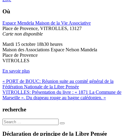
Où
Espace Mendela Maison de la Vie Associative
Place de Provence, VITROLLES, 13127
Carte non disponible
Mardi 15 octobre 18h30 heures
Maison des Associations Espace Nelson Mandela
Place de Provence
VITROLLES
En savoir plus
Navigation
« PORT de BOUC: Réunion suite au comité général de la
Fédération Nationale de la Libre Pensée
de
VITROLLES: Présentation du livre : « 1871 La Commune de
l’article
Marseille ». Du drapeau rouge au bagne calédonien. »
recherche
Search
for:
Déclaration de principe de la Libre Pensée