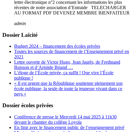
lettre électronique n°2 concernant les informations les plus
récentes de notre association d’Entraide TELECHARGER
AU FORMAT PDF DEVENEZ MEMBRE BIENFAITEUR
admin
Dossier Laïcité
Budget 2024 – financement des écoles privées
Toutes les sources de financement de l’Enseignement privé en
2021
Lettre ouverte de Victor Hugo, Jean Jaurès, de Ferdinand
Buisson et d’Aristide Briand …
L’éloge de l’École privée, ça suffit ! Que vive l’École
publique !
« Il est urgent que la République soutienne pleinement son
école publique, la seule de toute la jeunesse vivant dans ce
pays »
Dossier écoles privées
Conférence de presse le Mercredi 14 mai 2025 à 11h30
devant le chantier du collège Loyola
En finir avec le financement public de l’enseignement privé