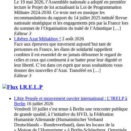
Le 19 mai 2026, l’Assemblée nationale a adopté en première
lecture le Projet de loi actualisant la Loi de Programmation
Militaire 2024-2030. Ce texte met en musique les
recommandations du rapport du 14 juillet 2025 intitulé Revue
nationale stratégique et les engagements pris par la France lors
du sommet de l’Organisation du traité de l’Atlantique […]
Editeur 3
Libérez Azat Miftakhov !
2 août 2026
Face aux épreuves que traversent aujourd’hui tant de
personnes en France, les élans de solidarité rappellent
combien il est essentiel de ne jamais détourner le regard de
celles et ceux qui continuent à se battre pour leur dignité et
leur liberté. C’est dans cet esprit que nous souhaitions vous
donner des nouvelles d’Azat. Transféré en […]
Editeur 3
I.R.E.L.P
Libre Pensée et mouvement ouvrier international : L’IRELP à
Berlin
16 juillet 2026
Vendredi 10 juillet s’est tenue à Berlin une rencontre publique
de grande qualité, à l’initiative du HVD, la Fédération
Humaniste Allemande (Humanistischer Verband
Deutschlands – Bundesverband), dans les locaux de la
« Maison de l’Humanisme » à Berlin-Schöneberg. Organisée