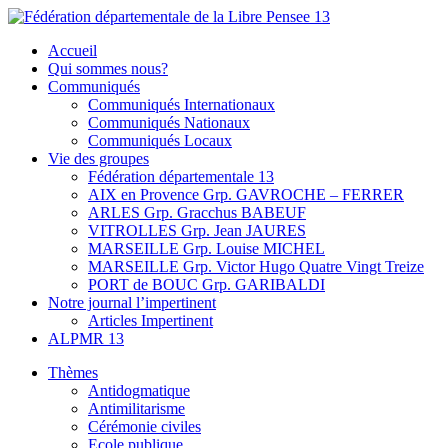
Skip
to
Fédération départementale de la Libre Pensee 13
Membre de la fédération Nationale de la Libre Pensée ni dieu ni
Accueil
content
maitre
Qui sommes nous?
Communiqués
Communiqués Internationaux
Communiqués Nationaux
Communiqués Locaux
Vie des groupes
Fédération départementale 13
AIX en Provence Grp. GAVROCHE – FERRER
ARLES Grp. Gracchus BABEUF
VITROLLES Grp. Jean JAURES
MARSEILLE Grp. Louise MICHEL
MARSEILLE Grp. Victor Hugo Quatre Vingt Treize
PORT de BOUC Grp. GARIBALDI
Notre journal l’impertinent
Articles Impertinent
ALPMR 13
Thèmes
Antidogmatique
Antimilitarisme
Cérémonie civiles
Ecole publique