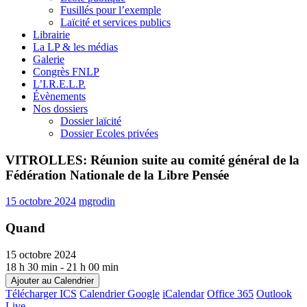
Fusillés pour l’exemple
Laïcité et services publics
Librairie
La LP & les médias
Galerie
Congrès FNLP
L’I.R.E.L.P.
Évènements
Nos dossiers
Dossier laïcité
Dossier Ecoles privées
VITROLLES: Réunion suite au comité général de la
Fédération Nationale de la Libre Pensée
15 octobre 2024
mgrodin
Quand
15 octobre 2024
18 h 30 min - 21 h 00 min
Ajouter au Calendrier
Télécharger ICS
Calendrier Google
iCalendar
Office 365
Outlook
Live