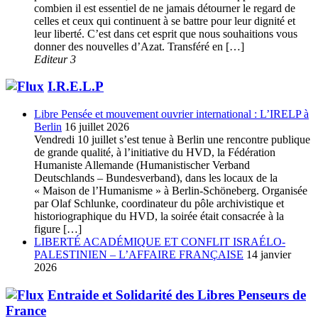
combien il est essentiel de ne jamais détourner le regard de
celles et ceux qui continuent à se battre pour leur dignité et
leur liberté. C’est dans cet esprit que nous souhaitions vous
donner des nouvelles d’Azat. Transféré en […]
Editeur 3
I.R.E.L.P
Libre Pensée et mouvement ouvrier international : L’IRELP à
Berlin
16 juillet 2026
Vendredi 10 juillet s’est tenue à Berlin une rencontre publique
de grande qualité, à l’initiative du HVD, la Fédération
Humaniste Allemande (Humanistischer Verband
Deutschlands – Bundesverband), dans les locaux de la
« Maison de l’Humanisme » à Berlin-Schöneberg. Organisée
par Olaf Schlunke, coordinateur du pôle archivistique et
historiographique du HVD, la soirée était consacrée à la
figure […]
LIBERTÉ ACADÉMIQUE ET CONFLIT ISRAÉLO-
PALESTINIEN – L’AFFAIRE FRANÇAISE
14 janvier
2026
Entraide et Solidarité des Libres Penseurs de
France