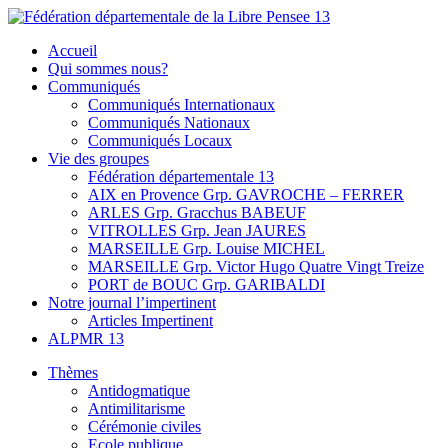
Skip
to
Fédération départementale de la Libre Pensee 13
Membre de la fédération Nationale de la Libre Pensée ni dieu ni
Accueil
content
maitre
Qui sommes nous?
Communiqués
Communiqués Internationaux
Communiqués Nationaux
Communiqués Locaux
Vie des groupes
Fédération départementale 13
AIX en Provence Grp. GAVROCHE – FERRER
ARLES Grp. Gracchus BABEUF
VITROLLES Grp. Jean JAURES
MARSEILLE Grp. Louise MICHEL
MARSEILLE Grp. Victor Hugo Quatre Vingt Treize
PORT de BOUC Grp. GARIBALDI
Notre journal l’impertinent
Articles Impertinent
ALPMR 13
Thèmes
Antidogmatique
Antimilitarisme
Cérémonie civiles
Ecole publique