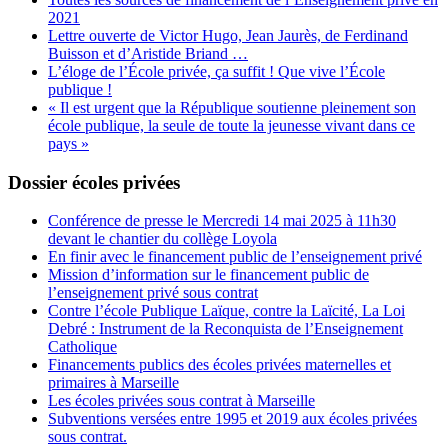
2021
Lettre ouverte de Victor Hugo, Jean Jaurès, de Ferdinand
Buisson et d’Aristide Briand …
L’éloge de l’École privée, ça suffit ! Que vive l’École
publique !
« Il est urgent que la République soutienne pleinement son
école publique, la seule de toute la jeunesse vivant dans ce
pays »
Dossier écoles privées
Conférence de presse le Mercredi 14 mai 2025 à 11h30
devant le chantier du collège Loyola
En finir avec le financement public de l’enseignement privé
Mission d’information sur le financement public de
l’enseignement privé sous contrat
Contre l’école Publique Laïque, contre la Laïcité, La Loi
Debré : Instrument de la Reconquista de l’Enseignement
Catholique
Financements publics des écoles privées maternelles et
primaires à Marseille
Les écoles privées sous contrat à Marseille
Subventions versées entre 1995 et 2019 aux écoles privées
sous contrat.