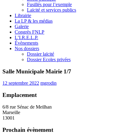
Fusillés pour l’exemple
Laïcité et services publics
Librairie
La LP & les médias
Galerie
Congrès FNLP
L’I.R.E.L.P.
Évènements
Nos dossiers
Dossier laïcité
Dossier Ecoles privées
Salle Municipale Mairie 1/7
12 septembre 2022
mgrodin
Emplacement
6/8 rue Sénac de Meilhan
Marseille
13001
Prochain évènement