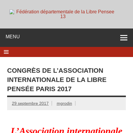
Skip
to
content
d
Membre de la fédération Nationale de la Libre Pensée ni
dieu ni maitre
MENU
CONGRÈS DE L’ASSOCIATION
INTERNATIONALE DE LA LIBRE
PENSÉE PARIS 2017
29 septembre 2017
mgrodin
L’Association internationale