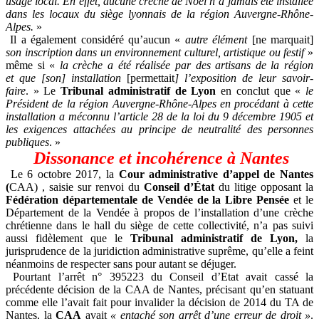
usage local. En effet, aucune crèche de Noël n’a jamais été installée
dans les locaux du siège lyonnais de la région Auvergne-Rhône-
Alpes.
»
Il a également considéré qu’aucun «
autre élément
[ne marquait]
son inscription dans un environnement culturel, artistique ou festif
»
même si
«
la crèche a été réalisée par des artisans de la région
et
que [son] installation
[permettait
] l’exposition de leur savoir-
faire
. » Le
Tribunal administratif de Lyon
en conclut que «
le
Président de la région Auvergne-Rhône-Alpes en procédant à cette
installation a méconnu l’article 28 de la loi du 9 décembre 1905 et
les exigences attachées au principe de neutralité des personnes
publiques
. »
Dissonance et incohérence à Nantes
Le 6 octobre 2017, la
Cour administrative d’appel de Nantes
(
CAA)
, saisie sur renvoi du
Conseil d’État
du litige opposant la
Fédération départementale de Vendée de la Libre Pensée
et le
Département de la Vendée à propos de l’installation d’une crèche
chrétienne dans le hall du siège de cette collectivité, n’a pas suivi
aussi fidèlement que le
Tribunal administratif de Lyon,
la
jurisprudence de la juridiction administrative suprême, qu’elle a feint
néanmoins de respecter sans pour autant se déjuger.
Pourtant l’arrêt n° 395223 du Conseil d’Etat avait cassé la
précédente décision de la CAA de Nantes, précisant qu’en statuant
comme elle l’avait fait pour invalider la décision de 2014 du TA de
Nantes, la
CAA
avait
« entaché son arrêt d’une erreur de droit »
.