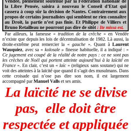
Vendée, pleinement soutenue par la Fédération nationale de
la Libre Pensée, saisira à nouveau le Conseil d’Etat qui
cassera à coup sûr la décision de Nantes. Contrairement aux
propos de certains journalistes qui semblent ne rien connaître
au Droit, la partie n’est pas finie. Et Philippe de Villiers et
Bruno Retailleau ne pourront pas dire de sitôt
: Ite missa est.
Par ailleurs, la fameuse «
tradition de la crèche
» en Vendée
n’existe que depuis les lois de décentralisation de 1982. Là aussi, la
droite-extrême peut remercier la «
gauche
». Quant à
Laurent
Wauquiez
, avec sa «
kolosale »
finesse habituelle, il a indiqué : «
Ce jugement est coupé de la réalité de notre pays : ce ne sont pas
les crèches de Noël qui portent atteinte aujourd’hui à la laïcité en
France
». En clair, c’est un «
laïc
» (religieux sans soutane) qui ne
voit des atteintes à la laïcité que quand il s’agit des musulmans. Dans
cette croisade qui n’ose pas dire son nom, il est largement
accompagné par
Manuel Valls
et ses amis.
La laïcité ne se divise
pas, elle doit être
respectée et appliquée