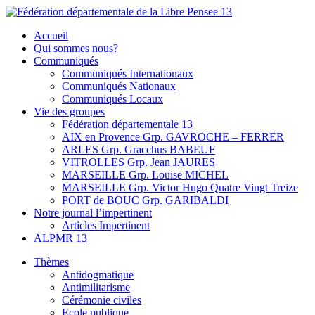
Skip
to
Fédération départementale de la Libre Pensee 13
Membre de la fédération Nationale de la Libre Pensée ni dieu ni
Accueil
content
maitre
Qui sommes nous?
Communiqués
Communiqués Internationaux
Communiqués Nationaux
Communiqués Locaux
Vie des groupes
Fédération départementale 13
AIX en Provence Grp. GAVROCHE – FERRER
ARLES Grp. Gracchus BABEUF
VITROLLES Grp. Jean JAURES
MARSEILLE Grp. Louise MICHEL
MARSEILLE Grp. Victor Hugo Quatre Vingt Treize
PORT de BOUC Grp. GARIBALDI
Notre journal l’impertinent
Articles Impertinent
ALPMR 13
Thèmes
Antidogmatique
Antimilitarisme
Cérémonie civiles
Ecole publique