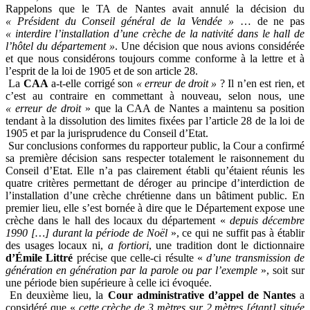
Rappelons que le TA de Nantes avait annulé la décision du
« Président du Conseil général de la Vendée »
… de ne pas
« interdire l’installation d’une crèche de la nativité dans le hall de
l’hôtel du département »
. Une décision que nous avions considérée
et que nous considérons toujours comme conforme à la lettre et à
l’esprit de la loi de 1905 et de son article 28.
La
CAA
a-t-elle corrigé son
« erreur de droit »
? Il n’en est rien, et
c’est au contraire en commettant à nouveau, selon nous, une
« erreur de droit
» que la CAA de Nantes a maintenu sa position
tendant à la dissolution des limites fixées par l’article 28 de la loi de
1905 et par la jurisprudence du Conseil d’Etat.
Sur conclusions conformes du rapporteur public, la Cour a confirmé
sa première décision sans respecter totalement le raisonnement du
Conseil d’Etat. Elle n’a pas clairement établi qu’étaient réunis les
quatre critères permettant de déroger au principe d’interdiction de
l’installation d’une crèche chrétienne dans un bâtiment public. En
premier lieu, elle s’est bornée à dire que le Département expose une
crèche dans le hall des locaux du département «
depuis décembre
1990 […] durant la période de Noël
», ce qui ne suffit pas à établir
des usages locaux ni,
a fortiori
, une tradition dont le dictionnaire
d’Émile Littré
précise que celle-ci résulte «
d’une transmission de
génération en génération par la parole ou par l’exemple
», soit sur
une période bien supérieure à celle ici évoquée.
En deuxième lieu, la
Cour administrative d’appel de Nantes
a
considéré que «
cette crèche de 3 mètres sur 2 mètres [étant] située