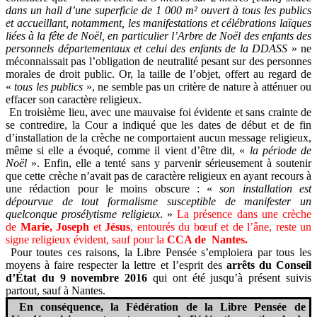
dans un hall d’une superficie de 1 000 m² ouvert à tous les publics
et accueillant, notamment, les manifestations et célébrations laïques
liées à la fête de Noël, en particulier l’Arbre de Noël des enfants des
personnels départementaux et celui des enfants de la DDASS
»
ne
méconnaissait pas l’obligation de neutralité pesant sur des personnes
morales de droit public. Or, la taille de l’objet, offert au regard de
«
tous les publics
», ne semble pas un critère de nature à atténuer ou
effacer son caractère religieux.
En troisième lieu, avec une mauvaise foi évidente et sans crainte de
se contredire, la Cour a indiqué que les dates de début et de fin
d’installation de la crèche ne comportaient aucun message religieux,
même si elle a évoqué, comme il vient d’être dit, «
la période de
Noël
». Enfin, elle a tenté sans y parvenir sérieusement à soutenir
que cette crèche n’avait pas de caractère religieux en ayant recours à
une rédaction pour le moins obscure : «
son installation est
dépourvue
de tout formalisme susceptible de manifester un
quelconque prosélytisme religieux
. »
La présence dans une crèche
de
Marie, Joseph
et
Jésus
, entourés du bœuf et de l’âne, reste un
signe religieux évident, sauf pour la
CCA de Nantes.
Pour toutes ces raisons, la Libre Pensée s’emploiera par tous les
moyens à faire respecter la lettre et l’esprit des
arrêts du Conseil
d’État du 9 novembre 2016
qui ont été jusqu’à présent suivis
partout, sauf à Nantes.
En conséquence, la Fédération de la Libre Pensée de