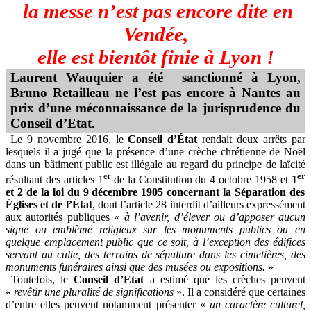
la messe n’est pas encore dite en
Vendée,
elle est bientôt finie à Lyon !
Laurent Wauquier a été sanctionné à Lyon,
Bruno Retailleau ne l’est pas encore à Nantes au
prix d’une méconnaissance de la jurisprudence du
Conseil d’Etat.
Le 9 novembre 2016, le
Conseil d’État
rendait deux arrêts par
lesquels il a jugé que la présence d’une crèche chrétienne de Noël
dans un bâtiment public est illégale au regard du principe de laïcité
er
er
résultant des articles 1
de la Constitution du 4 octobre 1958 et
1
et 2 de la loi du 9 décembre 1905 concernant la Séparation des
Églises et de l’État
, dont l’article 28 interdit d’ailleurs expressément
aux autorités publiques «
à l’avenir, d’élever ou d’apposer aucun
signe ou emblème religieux sur les monuments publics ou en
quelque emplacement public que ce soit, à l’exception des édifices
servant au culte, des terrains de sépulture dans les cimetières, des
monuments funéraires ainsi que des musées ou expositions.
»
Toutefois, le
Conseil d’Etat
a estimé que les crèches peuvent
«
revêtir une pluralité de significations
». Il a considéré que certaines
d’entre elles peuvent notamment présenter «
un caractère culturel,