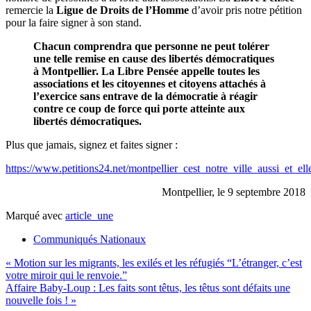
remercie la
Ligue de Droits de l’Homme
d’avoir pris notre pétition
pour la faire signer à son stand.
Chacun comprendra que personne ne peut tolérer
une telle remise en cause des libertés démocratiques
à Montpellier. La Libre Pensée appelle toutes les
associations et les citoyennes et citoyens attachés à
l’exercice sans entrave de la démocratie à réagir
contre ce coup de force qui porte atteinte aux
libertés démocratiques.
Plus que jamais, signez et faites signer :
https://www.petitions24.net/montpellier_cest_notre_ville_aussi_et_ell
Montpellier, le 9 septembre 2018
Marqué avec
article_une
Communiqués Nationaux
Navigation
« Motion sur les migrants, les exilés et les réfugiés “L’étranger, c’est
votre miroir qui le renvoie.”
de
Affaire Baby-Loup : Les faits sont têtus, les têtus sont défaits une
l’article
nouvelle fois ! »