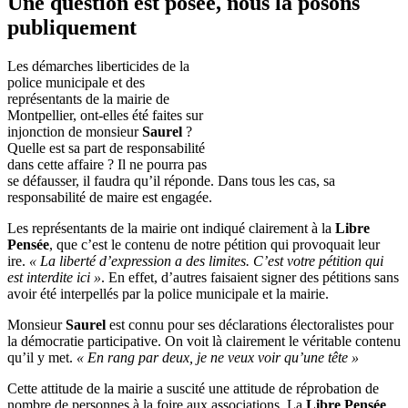
Une question est posée, nous la posons
publiquement
Les démarches liberticides de la
police municipale et des
représentants de la mairie de
Montpellier, ont-elles été faites sur
injonction de monsieur
Saurel
?
Quelle est sa part de responsabilité
dans cette affaire ? Il ne pourra pas
se défausser, il faudra qu’il réponde. Dans tous les cas, sa
responsabilité de maire est engagée.
Les représentants de la mairie ont indiqué clairement à la
Libre
Pensée
, que c’est le contenu de notre pétition qui provoquait leur
ire.
« La liberté d’expression a des limites. C’est votre pétition qui
est interdite ici »
. En effet, d’autres faisaient signer des pétitions sans
avoir été interpellés par la police municipale et la mairie.
Monsieur
Saurel
est connu pour ses déclarations électoralistes pour
la démocratie participative. On voit là clairement le véritable contenu
qu’il y met.
« En rang par deux, je ne veux voir qu’une tête »
Cette attitude de la mairie a suscité une attitude de réprobation de
nombre de personnes à la foire aux associations. La
Libre Pensée