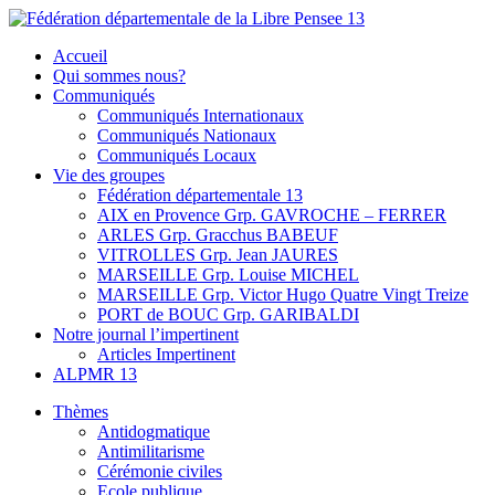
Skip
to
Fédération départementale de la Libre Pensee 13
Membre de la fédération Nationale de la Libre Pensée ni dieu ni
Accueil
content
maitre
Qui sommes nous?
Communiqués
Communiqués Internationaux
Communiqués Nationaux
Communiqués Locaux
Vie des groupes
Fédération départementale 13
AIX en Provence Grp. GAVROCHE – FERRER
ARLES Grp. Gracchus BABEUF
VITROLLES Grp. Jean JAURES
MARSEILLE Grp. Louise MICHEL
MARSEILLE Grp. Victor Hugo Quatre Vingt Treize
PORT de BOUC Grp. GARIBALDI
Notre journal l’impertinent
Articles Impertinent
ALPMR 13
Thèmes
Antidogmatique
Antimilitarisme
Cérémonie civiles
Ecole publique