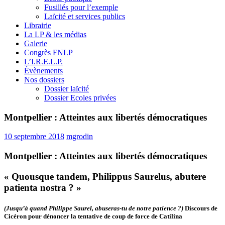
Fusillés pour l’exemple
Laïcité et services publics
Librairie
La LP & les médias
Galerie
Congrès FNLP
L’I.R.E.L.P.
Évènements
Nos dossiers
Dossier laïcité
Dossier Ecoles privées
Montpellier : Atteintes aux libertés démocratiques
10 septembre 2018
mgrodin
Montpellier : Atteintes aux libertés démocratiques
« Quousque tandem, Philippus Saurelus, abutere
patienta nostra ? »
(Jusqu’à quand Philippe Saurel, abuseras-tu de notre patience ?)
Discours de
Cicéron pour dénoncer la tentative de coup de force de Catilina