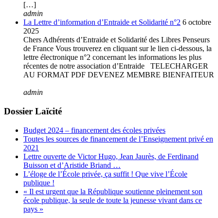
[…]
admin
La Lettre d’information d’Entraide et Solidarité n°2
6 octobre
2025
Chers Adhérents d’Entraide et Solidarité des Libres Penseurs
de France Vous trouverez en cliquant sur le lien ci-dessous, la
lettre électronique n°2 concernant les informations les plus
récentes de notre association d’Entraide TELECHARGER
AU FORMAT PDF DEVENEZ MEMBRE BIENFAITEUR
admin
Dossier Laïcité
Budget 2024 – financement des écoles privées
Toutes les sources de financement de l’Enseignement privé en
2021
Lettre ouverte de Victor Hugo, Jean Jaurès, de Ferdinand
Buisson et d’Aristide Briand …
L’éloge de l’École privée, ça suffit ! Que vive l’École
publique !
« Il est urgent que la République soutienne pleinement son
école publique, la seule de toute la jeunesse vivant dans ce
pays »