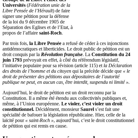
Universités
(
Fédération unie de la
Libre Pensée de l’Hérault
) de faire
signer une pétition pour la défense
de la loi du 9 décembre 1905 de
Séparation des Eglises et de l’Etat, à
propos de l’affaire
saint-Roch
.
Par trois fois,
la Libre Pensée
a refusé de céder à ces injonctions
antidémocratiques et liberticides. Le droit public de pétition est un
droit conquis par la
Révolution française
. La
Constitution du 24
juin 1793
prévoyait en effet, à côté du référendum législatif,
l’initiative populaire pour sa révision (article 115) et
la Déclaration
des droits de l’homme et du citoyen
qui la précède décide que
« le
droit de présenter des pétitions aux dépositaires de l’autorité
publique ne peut, en aucun cas, être interdit, suspendu ni limité ».
Aujourd’hui, le droit de pétition est un droit reconnu par la
Constitution. Il a même été étendu aux collectivités publiques et,
même, à l’Union européenne.
Le violer, c’est violer un droit
constitutionnel.
Décidément, monsieur
Saurel
s’est fait une
spécialité de bafouer la législation républicaine. Hier, celle de la
laïcité pour
« saint-Roch »
, aujourd’hui, c’est le droit constitutionnel
de pétition qui est remis en cause.