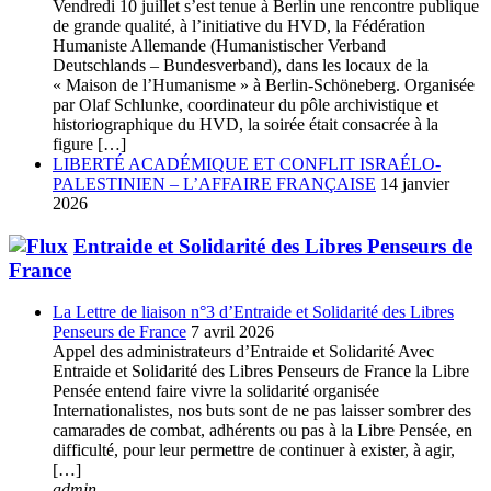
Vendredi 10 juillet s’est tenue à Berlin une rencontre publique
de grande qualité, à l’initiative du HVD, la Fédération
Humaniste Allemande (Humanistischer Verband
Deutschlands – Bundesverband), dans les locaux de la
« Maison de l’Humanisme » à Berlin-Schöneberg. Organisée
par Olaf Schlunke, coordinateur du pôle archivistique et
historiographique du HVD, la soirée était consacrée à la
figure […]
LIBERTÉ ACADÉMIQUE ET CONFLIT ISRAÉLO-
PALESTINIEN – L’AFFAIRE FRANÇAISE
14 janvier
2026
Entraide et Solidarité des Libres Penseurs de
France
La Lettre de liaison n°3 d’Entraide et Solidarité des Libres
Penseurs de France
7 avril 2026
Appel des administrateurs d’Entraide et Solidarité Avec
Entraide et Solidarité des Libres Penseurs de France la Libre
Pensée entend faire vivre la solidarité organisée
Internationalistes, nos buts sont de ne pas laisser sombrer des
camarades de combat, adhérents ou pas à la Libre Pensée, en
difficulté, pour leur permettre de continuer à exister, à agir,
[…]
admin