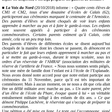
■
La Voix du Nord
(20/10/2018) informe : «
Quatre cents élèves de
CM1 et CM2, issus d’une douzaine d’écoles de Calais (62),
participeront aux cérémonies marquant le centenaire de l’Armistice.
Des parents d’élèves se disent choqués de voir leurs enfants
apprendre à marcher au pas et à faire le garde-à-vous. Les enfants
sont souvent appelés à participer à des cérémonies
commémoratives. Certains parents estiment qu’à Calais, cette
année, cela va un peu trop loin.
Des parents d’élèves de différentes écoles se disent aujourd’hui
choqués de la manière dont les choses se passent,
ils dénoncent en
particulier le fait que leurs enfants apprennent à marcher au pas et
à se mettre au garde-à-vous, durant le temps scolaire, sous les
ordres d’un réserviste de l’AMRAF (association des militaires de
réserve de l’artillerie de France.
«
Nous nous sommes sentis piégés
,
note une mère de famille dont l’enfant est à l’école de l’Esplanade.
Nous avons donné notre accord pour que notre enfant participe aux
cérémonies du 11 Novembre, parce qu’il est très important de
commémorer. Mais à aucun moment, on ne nous a dit que cela allait
être un défilé militaire avec marche au pas.
» Un autre parent, père
d’un élève de l’école du Phare, évoque quant à lui
«
un véritable
entraînement militaire infligé à des enfants de dix ans
. »
Ce que
dément Philippe Lachèvre, le réserviste qui s’occupe de préparer la
commémoration.
Une pétition
a été mise en ligne. Le texte qui l’accompagne, signé