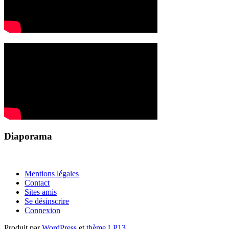
Diaporama
Mentions légales
Contact
Sites amis
Se désinscrire
Connexion
Produit par
WordPress
et
thème LP13
.