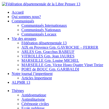
Skip
to
Fédération départementale de la Libre Pensee 13
Membre de la fédération Nationale de la Libre Pensée ni dieu ni
Accueil
content
maitre
Qui sommes nous?
Communiqués
Communiqués Internationaux
Communiqués Nationaux
Communiqués Locaux
Vie des groupes
Fédération départementale 13
AIX en Provence Grp. GAVROCHE – FERRER
ARLES Grp. Gracchus BABEUF
VITROLLES Grp. Jean JAURES
MARSEILLE Grp. Louise MICHEL
MARSEILLE Grp. Victor Hugo Quatre Vingt Treize
PORT de BOUC Grp. GARIBALDI
Notre journal l’impertinent
Articles Impertinent
ALPMR 13
Thèmes
Antidogmatique
Antimilitarisme
Cérémonie civiles
Ecole publique