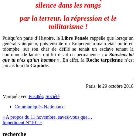
silence dans les rangs
par la terreur, la répression et le
militarisme !
Puisqu’on parle d’Histoire, la
Libre Pensée
rappelle que lorsqu’un
général vainqueur, puis ensuite un Empereur romain était porté en
triomphe, sur son char de défilé se tenait un esclave tenant la
couronne de laurier qui lui disait en permanence :
« Souviens-toi
que tu n’es qu’un homme
».
En effet, la
Roche tarpéienne
n’est
jamais loin du
Capitole
.
Paris, le 29 octobre 2018
Marqué avec
Fusillés
,
Société
Communiqués Nationaux
Navigation
« A propos du 11 novembre, savez-vous que…
Impertinent N°101 »
de
l’article
recherche