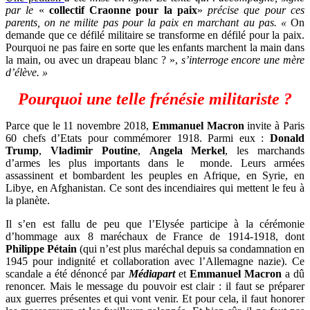
par le
«
collectif Craonne pour la paix
»
précise que
pour ces
parents, on ne milite pas pour la paix en marchant au pas.
«
On
demande que ce défilé militaire se transforme en défilé pour la paix.
Pourquoi ne pas faire en sorte que les enfants marchent la main dans
la main, ou avec un drapeau blanc ?
»,
s’interroge encore une mère
d’élève. »
Pourquoi une telle frénésie militariste ?
Parce que le 11 novembre 2018,
Emmanuel Macron
invite à Paris
60 chefs d’Etats pour commémorer 1918. Parmi eux :
Donald
Trump
,
Vladimir Poutine
,
Angela Merkel
, les marchands
d’armes les plus importants dans le
monde. Leurs armées
assassinent et bombardent les peuples en Afrique, en Syrie, en
Libye, en Afghanistan. Ce sont des incendiaires qui mettent le feu à
la planète.
Il s’en est fallu de peu que l’Elysée participe à la cérémonie
d’hommage aux 8 maréchaux de France de 1914-1918, dont
Philippe Pétain
(qui n’est plus maréchal depuis sa condamnation en
1945 pour indignité et collaboration avec l’Allemagne nazie). Ce
scandale a été dénoncé par
Médiapart
et
Emmanuel Macron
a dû
renoncer. Mais le message du pouvoir est clair : il faut se préparer
aux guerres présentes et qui vont venir. Et pour cela, il faut honorer