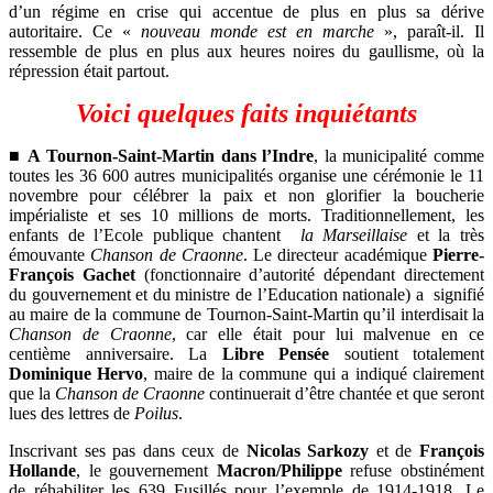
d’un régime en crise qui accentue de plus en plus sa dérive
autoritaire. Ce «
nouveau monde est en marche
», paraît-il. Il
ressemble de plus en plus aux heures noires du gaullisme, où la
répression était partout.
Voici quelques faits inquiétants
■
A Tournon-Saint-Martin dans l’Indre
, la municipalité comme
toutes les 36 600 autres municipalités organise une cérémonie le 11
novembre pour célébrer la paix et non glorifier la boucherie
impérialiste et ses 10 millions de morts. Traditionnellement, les
enfants de l’Ecole publique chantent
la Marseillaise
et la très
émouvante
Chanson de Craonne
. Le directeur académique
Pierre-
François Gachet
(fonctionnaire d’autorité dépendant directement
du gouvernement et du ministre de l’Education nationale) a
signifié
au maire de la commune de Tournon-Saint-Martin qu’il interdisait la
Chanson de Craonne
, car elle était pour lui malvenue en ce
centième anniversaire. La
Libre Pensée
soutient totalement
Dominique Hervo
, maire de la commune qui a indiqué clairement
que la
Chanson de Craonne
continuerait d’être chantée et que seront
lues des lettres de
Poilus
.
Inscrivant ses pas dans ceux de
Nicolas Sarkozy
et de
François
Hollande
, le gouvernement
Macron/Philippe
refuse obstinément
de réhabiliter les 639 Fusillés pour l’exemple de 1914-1918. Le