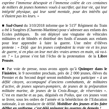
exprime l’immense désespoir et l’immense colère de ces centaines
de milliers de jeunes hommes voués à sacrifier, qui leur vie, qui leur
intégrité physique, qui leur santé mentale, pour des intérêts qui
n’étaient pas les leurs.
»
e
■
Sud-Ouest
du 3/10/2018 informe que le 515
Régiment du Train
a été à Surgères (Charente-Maritime) pour s’adresser aux enfants des
Ecoles publiques.
Ils ont déployé une vingtaine de véhicules
militaires et de blindés et distribué des fusils d’assauts aux enfants
pour leur apprendre à faire la guerre. Une mère d‘élèves
proteste : «
Déjà
que les jeunes confondent la vraie vie et les jeux
de guerre, si en plus on leur met des vraies armes en main, où va-t-
on ?
» La presse s’est fait l’écho de la protestation
de la
Libre
Pensée
.
■ Par voie de presse, nous avons appris qu’à
Quimper dans le
Finistère
, le 9 novembre prochain, près de 2 000 jeunes, élèves du
Premier et du Second degré seront mobilisés pour participer «
à un
défilé citoyen, accompagné d’anciens combattants, de militaires
d’active, de jeunes sapeurs-pompiers, de jeunes de la préparation
militaire marine, de jeunes de la Croix-Rouge, de réservistes
».
C’est en marche et au pas, déguisés en
Poilus
, que ces jeunes vont
se livrer, sous les ordres de l’armée et la bénédiction de l’Education
nationale, à un simulacre de défilé.
Mobiliser des jeunes et les faire
défiler en uniforme, c’est déjà préparer les guerres de demain !