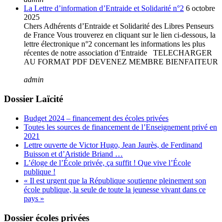
La Lettre d’information d’Entraide et Solidarité n°2
6 octobre
2025
Chers Adhérents d’Entraide et Solidarité des Libres Penseurs
de France Vous trouverez en cliquant sur le lien ci-dessous, la
lettre électronique n°2 concernant les informations les plus
récentes de notre association d’Entraide TELECHARGER
AU FORMAT PDF DEVENEZ MEMBRE BIENFAITEUR
admin
Dossier Laïcité
Budget 2024 – financement des écoles privées
Toutes les sources de financement de l’Enseignement privé en
2021
Lettre ouverte de Victor Hugo, Jean Jaurès, de Ferdinand
Buisson et d’Aristide Briand …
L’éloge de l’École privée, ça suffit ! Que vive l’École
publique !
« Il est urgent que la République soutienne pleinement son
école publique, la seule de toute la jeunesse vivant dans ce
pays »
Dossier écoles privées