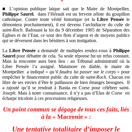
■ L’opinion publique laïque sait que le Maire de Montpellier,
Philippe Saurel
,
dans l’Hérault est un fervent zélote du goupillon
catholique. Contre toute vérité historique (et la
Libre Pensée
le
démontera prochainement), il est devenu l’archidiacre du culte de
saint-Roch
. Bafouant la loi du 9 décembre 1905 de Séparation des
Eglises et de l’Etat, ce sont des flots d’argent et de moyens publics
qui se déversent dans les bénitiers à son instigation.
La
Libre Pensée
a demandé de multiples rendez-vous à
Philippe
Saurel
pour débattre de cela. Sa seule réponse fut un refus constant.
Mais la rencontre aura bien lieu : au Tribunal administratif où la
Libre Pensée l’a assigné. Matamore en diable, le maire de
Montpellier
a indiqué «
qu’il faudra lui passer sur le corps
» pour
empêcher le financement public du culte de
saint-Roch
. Chacun est
libre de ses envies d’être le paillasson de bien étranges besognes.
Il
a rajouté qu’il se rendrait à Bastia en Corse pour célébrer
saint-
Joseph
. Mais à notre connaissance, il n’y a pas d’Elus de Corse
en
écharpe tricolore à ces processions religieuses.
Un point commun se dégage de tous ces faits, liés
à la «
Macronie
» :
Une tentative totalitaire d’imposer le