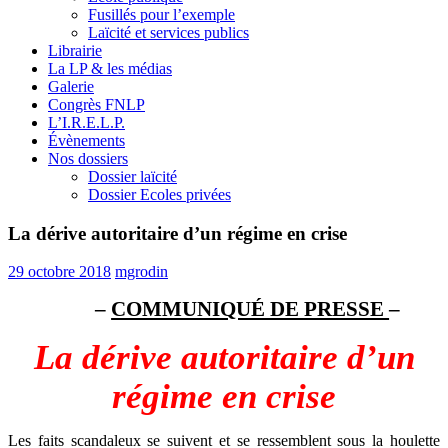
Fusillés pour l’exemple
Laïcité et services publics
Librairie
La LP & les médias
Galerie
Congrès FNLP
L’I.R.E.L.P.
Évènements
Nos dossiers
Dossier laïcité
Dossier Ecoles privées
La dérive autoritaire d’un régime en crise
29 octobre 2018
mgrodin
–
COMMUNIQUÉ DE PRESSE
–
La dérive autoritaire d’un
régime en crise
Les faits scandaleux se suivent et se ressemblent sous la houlette