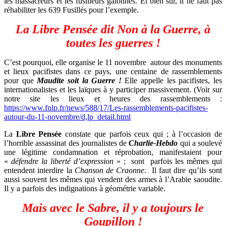
les massacreurs et les fusilleurs galonnés. Et bien sûr, il ne faut pas
réhabiliter les 639 Fusillés pour l’exemple.
La Libre Pensée dit Non à la Guerre, à
toutes les guerres !
C’est pourquoi, elle organise le 11 novembre
autour des monuments
et lieux pacifistes dans ce pays, une centaine de rassemblements
pour que
Maudite soit la Guerre !
Elle appelle les pacifistes, les
internationalistes et les laïques à y participer massivement. (Voir sur
notre site les lieux et heures des rassemblements :
https://www.fnlp.fr/news/588/17/Les-rassemblements-pacifistes-
autour-du-11-novembre/d,lp_detail.html
La
Libre Pensée
constate que parfois ceux qui ; à l’occasion de
l’horrible assassinat des journalistes de
Charlie-Hebdo
qui a soulevé
une légitime condamnation et réprobation, manifestaient pour
«
défendre la liberté d’expression
» ;
sont
parfois les mêmes qui
entendent interdire la
Chanson de Craonne
.
Il faut dire qu’ils sont
aussi souvent les mêmes qui vendent des armes à l’Arabie saoudite.
Il y a parfois des indignations à géométrie variable.
Mais avec le Sabre, il y a toujours le
Goupillon !