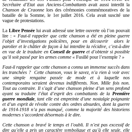
Secrétaire d’Etat aux Anciens-Combattants
avait aussi interdit la
Chanson de Craonne
lors des cérémonies commémoratives de la
bataille de la Somme, le 1er juillet 2016. Cela avait suscité une
vague de protestations.
La
Libre Pensée
lui avait adressé une lettre ouverte où l’on pouvait
lire : «
Faut-il rappeler que cette chanson a été en pleine guerre
l’objet d’investigations policières, pour en découvrir
alors le
parolier et le châtier de façon à lui interdire la récidive, c’est-à-dire
en vue de le traduire en
Conseil de guerre
et d’obtenir si possible
qu’il soit passé par les armes comme «
Fusillé pour l’exemple ?
»
Faut-il rappeler que cette chanson a connu un immense succès dans
les tranchées ?
Cette chanson, vous le savez, n’a rien à voir avec
une simple rengaine passée de mode et à laquelle nos
contemporains seraient devenus indifférents. Non. Mille fois non.
Tout au contraire. Il s’agit d’une chanson pleine d’un sens profond
ayant su traduire l’état d’esprit des combattants de la
Première
guerre mondiale
, tant elle est empreinte d’une nostalgie poignante
et d’un esprit de révolte contre des ordres absurdes, dont la guerre
de 1914-1918 n’a pas manqué, comme la majorité des historiens
modernes s’accordent désormais à le dire.
Cette chanson a bravé le temps et l’oubli. Il n’est pas excessif de
dire qu’elle a pris un caractère symbolique et qu’à elle seule, elle