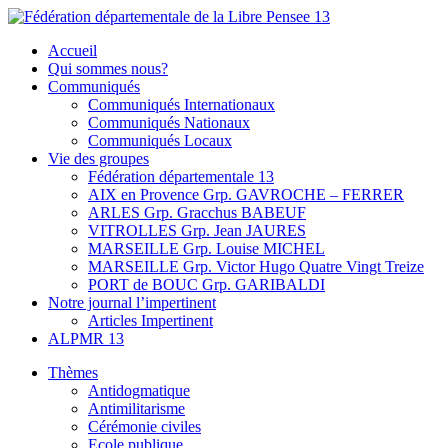
Skip
to
Fédération départementale de la Libre Pensee 13
Membre de la fédération Nationale de la Libre Pensée ni dieu ni
Accueil
content
maitre
Qui sommes nous?
Communiqués
Communiqués Internationaux
Communiqués Nationaux
Communiqués Locaux
Vie des groupes
Fédération départementale 13
AIX en Provence Grp. GAVROCHE – FERRER
ARLES Grp. Gracchus BABEUF
VITROLLES Grp. Jean JAURES
MARSEILLE Grp. Louise MICHEL
MARSEILLE Grp. Victor Hugo Quatre Vingt Treize
PORT de BOUC Grp. GARIBALDI
Notre journal l’impertinent
Articles Impertinent
ALPMR 13
Thèmes
Antidogmatique
Antimilitarisme
Cérémonie civiles
Ecole publique