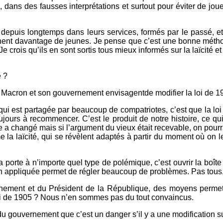
, dans des fausses interprétations et surtout pour éviter de jou
, depuis longtemps dans leurs services, formés par le passé, et 
hent davantage de jeunes. Je pense que c’est une bonne métho
crois qu’ils en sont sortis tous mieux informés sur la laïcité et d
e ?
l Macron et son gouvernement envisagentde modifier la loi de 
qui est partagée par beaucoup de compatriotes, c’est que la loi 
oujours à recommencer. C’est le produit de notre histoire, ce qui
 a changé mais si l’argument du vieux était recevable, on pourra
 la laïcité, qui se révèlent adaptés à partir du moment où on les c
 porte à n’importe quel type de polémique, c’est ouvrir la boît
bien appliquée permet de régler beaucoup de problèmes. Pas tous,
vernement et du Président de la République, des moyens permet
loi de 1905 ? Nous n’en sommes pas du tout convaincus.
u gouvernement que c’est un danger s’il y a une modification sub