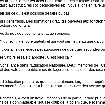
s là pour former les acteurs de terrain à cette laïcité. Pour c
pitaux, aux structures socioéducatives etc. Nous allons en faire u
r sur ce qu’il est possible de faire ou pas.
s de terrains. Des formations gratuites ouvertes aux fonctionna
cteurs de terrain.
 lors de nos déplacements chaque semaine.
ui sont là encore gratuits et qui vont permettre au grand public
s, y compris des vidéos pédagogiques de quelques secondes ou m
ervatoire essaie d’apporter. C’est bien ça ?
s avons lancé dans l’Education Nationale. Deux membres de l’Ob
é et des valeurs républicaines de façons concrètes par des jeux 
ts d’éducation populaire, que nous soutenons largement, auprès d
est amenée à saisir les tribunaux pour poursuivre des acteurs qui
-postes. Ça c’est un travail méconnu de la part du grand public 
vons cela dommageable, sous le coup de la polémique. Récemment,