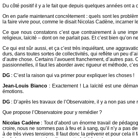
Du côté positif il y a le fait que depuis quelques années ont a c
On en parle maintenant concrètement : quels sont les problèmes
la faire vivre pour, comme le disait Nicolas Cadène, incarner les
Ce que nous constatons c’est que contrairement à une impress
religieux, laïcité – dont on ne parlait pas. Et c’est bien qu’on 
Ce qui est sûr aussi, et ça c’est très inquiétant, une aggravatio
durs, dans toutes sortes de collectivités, qui reflète un peu d’
d’autre chose. Certains l’avouent franchement, d’autres pas. On
passionnelles, il faut les aborder avec rigueur et méthode, c’e
DG
: C’est la raison qui va primer pour expliquer les choses !
Jean-Louis Bianco
: Exactement ! La laïcité est une déma
émotions.
DG
: D’après les travaux de l’Observatoire, il y a non pas une
Que propose l’Observatoire pour y remédier ?
Nicolas Cadène
: Tout d’abord un énorme travail de pédagogi
croire, nous ne sommes pas à feu et à sang, qu’il n’y a pas des
à de très vives tensions. Il faut donc la prévenir et pour cela i