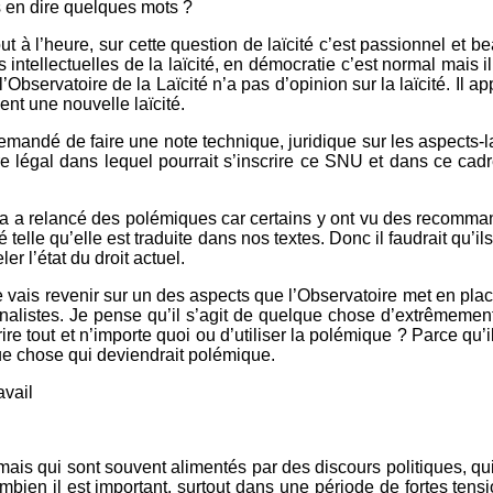
s en dire quelques mots ?
out à l’heure, sur cette question de laïcité c’est passionnel et
ns intellectuelles de la laïcité, en démocratie c’est normal mais il
l’Observatoire de la Laïcité n’a pas d’opinion sur la laïcité. Il appl
ent une nouvelle laïcité.
andé de faire une note technique, juridique sur les aspects-laïc
re légal dans lequel pourrait s’inscrire ce SNU et dans ce cadr
ela a relancé des polémiques car certains y ont vu des recomman
ïcité telle qu’elle est traduite dans nos textes. Donc il faudrait qu’i
r l’état du droit actuel.
vais revenir sur un des aspects que l’Observatoire met en pla
rnalistes. Je pense qu’il s’agit de quelque chose d’extrêmemen
ire tout et n’importe quoi ou d’utiliser la polémique ? Parce qu’il 
que chose qui deviendrait polémique.
avail
mais qui sont souvent alimentés par des discours politiques, qui
mbien il est important, surtout dans une période de fortes tensi