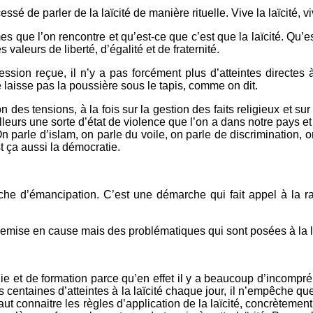
essé de parler de la laïcité de manière rituelle. Vive la laïcité,
 que l’on rencontre et qu’est-ce que c’est que la laïcité. Qu’est
 valeurs de liberté, d’égalité et de fraternité.
ion reçue, il n’y a pas forcément plus d’atteintes directes à 
ne laisse pas la poussière sous le tapis, comme on dit.
n des tensions, à la fois sur la gestion des faits religieux et sur 
ailleurs une sorte d’état de violence que l’on a dans notre pays e
 parle d’islam, on parle du voile, on parle de discrimination, o
st ça aussi la démocratie.
rche d’émancipation. C’est une démarche qui fait appel à la
 remise en cause mais des problématiques qui sont posées à la la
e et de formation parce qu’en effet il y a beaucoup d’incompréhe
 centaines d’atteintes à la laïcité chaque jour, il n’empêche qu
l faut connaitre les règles d’application de la laïcité, concrètem