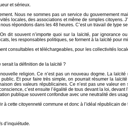
ueur et sérieux.
rnement. Nous ne sommes pas un service du gouvernement mais
ivités locales, des associations et même de simples citoyens. J
 nous répondons dans les 48 heures. C’est un travail de type serv
 On dit souvent n’importe quoi sur la laïcité, par ignorance o
icats, les responsables politiques, se forment à la laïcité pour m
nt consultables et téléchargeables, pour les collectivités locale
erait la définition de la laïcité ?
 nouvelle religion. Ce n’est pas un nouveau dogme. La laïcité 
public. Et pour faire très simple, on pourrait résumer la laïcit
linaison des valeurs républicaines. Ce n’est pas une valeur en 
e conscience, c’est ensuite l’égalité de tous devant la loi, devan
istration publique souvent confondue avec une neutralité des usag
ir à cette citoyenneté commune et donc à l’idéal républicain de f
fs d’inquiétude.