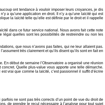
 beaucoup ont tendance à vouloir imposer leurs croyances, je dis
 n’y a qu’une application en droit. Il n’y a qu’une laïcité qui est
ique la laïcité telle qu’elle est définie par le droit et il rappelle
ité dans ce futur service national. Nous avons fait cette note
e légal quelles sont les possibilités de restreindre ou non les
dations, que nous n’avons pas faites, qui ne leur allaient pas.
ls l’assument très clairement et qu’ils disent qu’ils sont en fait en
ce. En début de semaine l’Observatoire a organisé une réunion
t concret. Quelle plus-value vous apporte une telle démarche.
est vrai que comme la laïcité, c’est passionnel il suffit d’écrire
 parfois ne sont pas très corrects d’un point de vue du droit de
ons, de prendre le recul nécessaire à l’analyse pour tout sujet