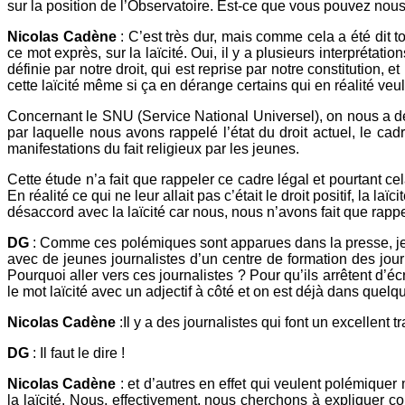
sur la position de l’Observatoire. Est-ce que vous pouvez nou
Nicolas Cadène
: C’est très dur, mais comme cela a été dit t
ce mot exprès, sur la laïcité. Oui, il y a plusieurs interprétatio
définie par notre droit, qui est reprise par notre constitution, et 
cette laïcité même si ça en dérange certains qui en réalité veul
Concernant le SNU (Service National Universel), on nous a dem
par laquelle nous avons rappelé l’état du droit actuel, le cad
manifestations du fait religieux par les jeunes.
Cette étude n’a fait que rappeler ce cadre légal et pourtant c
En réalité ce qui ne leur allait pas c’était le droit positif, la la
désaccord avec la laïcité car nous, nous n’avons fait que rappele
DG
: Comme ces polémiques sont apparues dans la presse, je 
avec de jeunes journalistes d’un centre de formation des jou
Pourquoi aller vers ces journalistes ? Pour qu’ils arrêtent d’écr
le mot laïcité avec un adjectif à côté et on est déjà dans quel
Nicolas Cadène
:Il y a des journalistes qui font un excellent tr
DG
: Il faut le dire !
Nicolas Cadène
: et d’autres en effet qui veulent polémiquer 
la laïcité. Nous, effectivement, nous cherchons à expliquer co