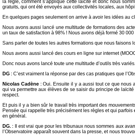
la règle, comment s’applique cette laïcité et donc nous somme
gratuits, qui ont été envoyés aux collectivités locales, aux hô
En quelques pages seulement on arrive à avoir les idées au clai
Nous avons aussi lancé une multitude de formations des acteur
un taux de satisfaction à 98% ! Nous avons déjà formé 30 000 a
Sans parler de toutes les autres formations que nous faisons
Nous avons aussi lancé des cours en ligne sur internet (MOOC) q
Donc nous avons lancé toute une multitude d’outils très varié
DG
: C’est vraiment la réponse par des cas pratiques que l’Obs
Nicolas Cadène
: Oui. Ensuite il y a aussi tout ce que nou
qui va permettre aux élèves de se saisir du principe de laïcit
respect.
Et puis il y a bien sûr le travail très important des mouvemen
Pensée qui rappelle très précisément les règles et qui parfois 
en général.
DG.
: Il est vrai que pour les tribunaux nous sommes aux avant
l’Observatoire apparaît souvent dans la presse, et nous trou