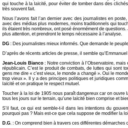
qui touche à la laïcité, pour éviter de tomber dans des clichés
très souvent fait.
Nous l’avons fait l’an dernier avec des journalistes en poste
avec des médias plus modernes, moins traditionnels qui touc
ils étaient très nombreux, ont posé énormément de questions. Je 
plus attention, et prendront le temps nécessaire à l’analyse.
DG
: Des journalistes mieux informés. Que demande le peupl
D’après de récents articles de presse, il semble qu’Emmanue
Jean-Louis Bianco
: Notre conviction à l’Observatoire, mais 
républicain. C’est le produit de combats, de luttes qui sont t
gens me dire « c’est vieux, le monde a changé ». Oui le monde
trop vieux ». Il y a des principes politiques et juridiques comme
laïcité et on pratique le respect mutuel.
Toucher à la loi de 1905 nous paraît dangereux car on ouvre la
tous les jours sur le terrain, qu’une laïcité bien comprise et 
S’il faut, ce qui est semble-t-il dans les intentions du gou
pourquoi pas ? Mais est-ce que cela suppose de modifier la 
D.G
. : On comprend bien à travers ces différentes démarches d