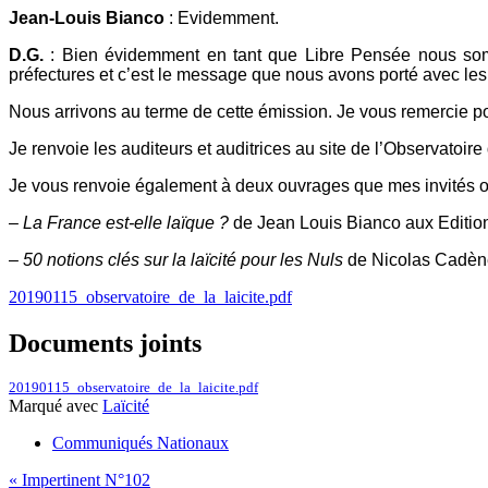
Jean-Louis Bianco
: Evidemment.
D.G.
: Bien évidemment en tant que Libre Pensée nous somme
préfectures et c’est le message que nous avons porté avec les a
Nous arrivons au terme de cette émission. Je vous remercie pou
Je renvoie les auditeurs et auditrices au site de l’Observatoire d
Je vous renvoie également à deux ouvrages que mes invités on
–
La France est-elle laïque ?
de Jean Louis Bianco aux Editions
–
50 notions clés sur la laïcité pour les Nuls
de Nicolas Cadène 
20190115_observatoire_de_la_laicite.pdf
Documents joints
20190115_observatoire_de_la_laicite.pdf
Marqué avec
Laïcité
Communiqués Nationaux
Navigation
« Impertinent N°102