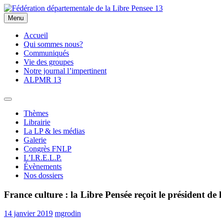
Skip
to
Menu
Fédération départementale de la Libre Pensee 13
Membre de la fédération Nationale de la Libre Pensée ni dieu ni maitr
content
Accueil
Qui sommes nous?
Communiqués
Vie des groupes
Notre journal l’impertinent
ALPMR 13
Thèmes
Librairie
La LP & les médias
Galerie
Congrès FNLP
L’I.R.E.L.P.
Évènements
Nos dossiers
France culture : la Libre Pensée reçoit le président d
14 janvier 2019
mgrodin