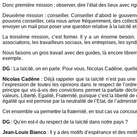
Donc première mission : observer, dire l’état des lieux avec rig
Deuxième mission : conseiller. Conseiller d’abord le gouve
pouvons conseiller, cela nous arrive fréquemment, des collect
envoyer un mail pour poser une question relative à la laïcité et
La troisième mission, c’est former. Il y a un énorme besoin.
associations, les travailleurs sociaux, les entreprises, les synd
Nous faisons un gros travail avec des guides, là encore libreme
exemple.
DG
: La laïcité, on en parle. Pour vous, Nicolas Cadène, quelle s
Nicolas Cadène
: Déjà rappeler que la laïcité n’est pas une
l’expression de toutes les opinions dans le respect de l’ordre 
principe qui vis-à-vis des convictions permet la parfaite déc
valeurs, Liberté, Egalité, Fraternité, puisque c’est la liberté d
égalité qui est permise par la neutralité de l’Etat, de l’admin
Cet ensemble va permettre la fraternité, en tout cas va concour
DG
: Qu’en est-il du respect de la laïcité dans notre pays ?
Jean-Louis Bianco
: Il y a des motifs d’espérance et des moti