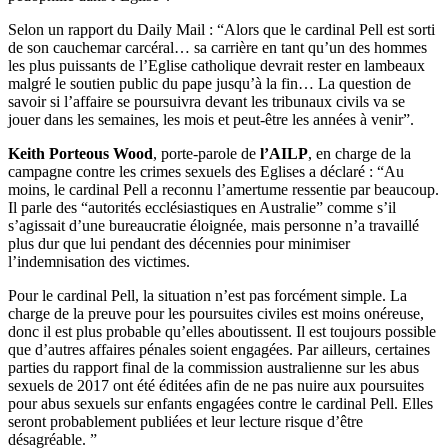
Selon un rapport du Daily Mail : “Alors que le cardinal Pell est sorti
de son cauchemar carcéral… sa carrière en tant qu’un des hommes
les plus puissants de l’Eglise catholique devrait rester en lambeaux
malgré le soutien public du pape jusqu’à la fin… La question de
savoir si l’affaire se poursuivra devant les tribunaux civils va se
jouer dans les semaines, les mois et peut-être les années à venir”.
Keith Porteous Wood
, porte-parole de
l’AILP
, en charge de la
campagne contre les crimes sexuels des Eglises a déclaré : “Au
moins, le cardinal Pell a reconnu l’amertume ressentie par beaucoup.
Il parle des “autorités ecclésiastiques en Australie” comme s’il
s’agissait d’une bureaucratie éloignée, mais personne n’a travaillé
plus dur que lui pendant des décennies pour minimiser
l’indemnisation des victimes.
Pour le cardinal Pell, la situation n’est pas forcément simple. La
charge de la preuve pour les poursuites civiles est moins onéreuse,
donc il est plus probable qu’elles aboutissent. Il est toujours possible
que d’autres affaires pénales soient engagées. Par ailleurs, certaines
parties du rapport final de la commission australienne sur les abus
sexuels de 2017 ont été éditées afin de ne pas nuire aux poursuites
pour abus sexuels sur enfants engagées contre le cardinal Pell. Elles
seront probablement publiées et leur lecture risque d’être
désagréable. ”