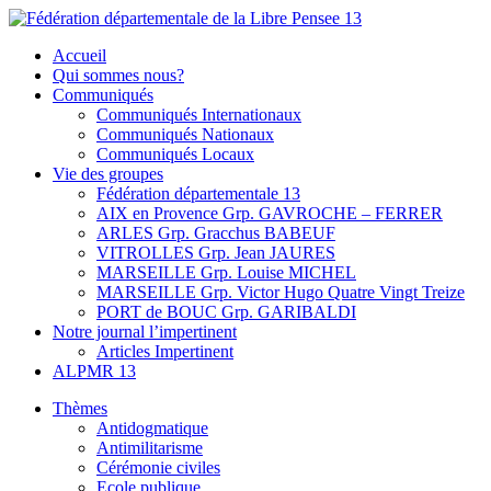
Skip
to
Fédération départementale de la Libre Pensee 13
Membre de la fédération Nationale de la Libre Pensée ni dieu ni
Accueil
content
maitre
Qui sommes nous?
Communiqués
Communiqués Internationaux
Communiqués Nationaux
Communiqués Locaux
Vie des groupes
Fédération départementale 13
AIX en Provence Grp. GAVROCHE – FERRER
ARLES Grp. Gracchus BABEUF
VITROLLES Grp. Jean JAURES
MARSEILLE Grp. Louise MICHEL
MARSEILLE Grp. Victor Hugo Quatre Vingt Treize
PORT de BOUC Grp. GARIBALDI
Notre journal l’impertinent
Articles Impertinent
ALPMR 13
Thèmes
Antidogmatique
Antimilitarisme
Cérémonie civiles
Ecole publique