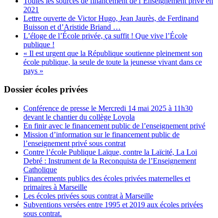
Toutes les sources de financement de l’Enseignement privé en
2021
Lettre ouverte de Victor Hugo, Jean Jaurès, de Ferdinand
Buisson et d’Aristide Briand …
L’éloge de l’École privée, ça suffit ! Que vive l’École
publique !
« Il est urgent que la République soutienne pleinement son
école publique, la seule de toute la jeunesse vivant dans ce
pays »
Dossier écoles privées
Conférence de presse le Mercredi 14 mai 2025 à 11h30
devant le chantier du collège Loyola
En finir avec le financement public de l’enseignement privé
Mission d’information sur le financement public de
l’enseignement privé sous contrat
Contre l’école Publique Laïque, contre la Laïcité, La Loi
Debré : Instrument de la Reconquista de l’Enseignement
Catholique
Financements publics des écoles privées maternelles et
primaires à Marseille
Les écoles privées sous contrat à Marseille
Subventions versées entre 1995 et 2019 aux écoles privées
sous contrat.