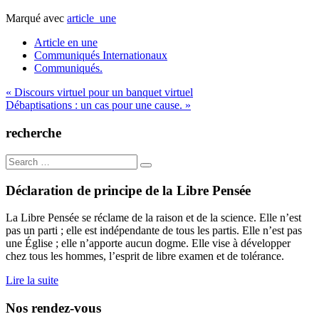
Marqué avec
article_une
Article en une
Communiqués Internationaux
Communiqués.
Navigation
« Discours virtuel pour un banquet virtuel
Débaptisations : un cas pour une cause. »
de
l’article
recherche
Search
for:
Déclaration de principe de la Libre Pensée
La Libre Pensée se réclame de la raison et de la science. Elle n’est
pas un parti ; elle est indépendante de tous les partis. Elle n’est pas
une Église ; elle n’apporte aucun dogme. Elle vise à développer
chez tous les hommes, l’esprit de libre examen et de tolérance.
Lire la suite
Nos rendez-vous