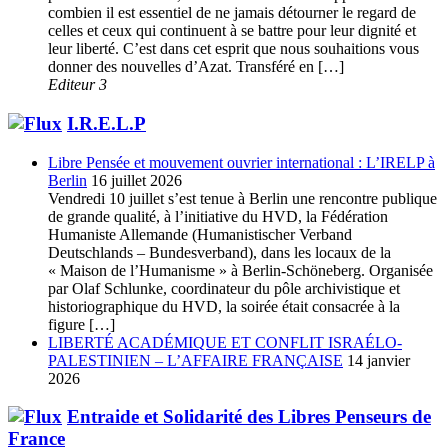
combien il est essentiel de ne jamais détourner le regard de
celles et ceux qui continuent à se battre pour leur dignité et
leur liberté. C’est dans cet esprit que nous souhaitions vous
donner des nouvelles d’Azat. Transféré en […]
Editeur 3
I.R.E.L.P
Libre Pensée et mouvement ouvrier international : L’IRELP à
Berlin
16 juillet 2026
Vendredi 10 juillet s’est tenue à Berlin une rencontre publique
de grande qualité, à l’initiative du HVD, la Fédération
Humaniste Allemande (Humanistischer Verband
Deutschlands – Bundesverband), dans les locaux de la
« Maison de l’Humanisme » à Berlin-Schöneberg. Organisée
par Olaf Schlunke, coordinateur du pôle archivistique et
historiographique du HVD, la soirée était consacrée à la
figure […]
LIBERTÉ ACADÉMIQUE ET CONFLIT ISRAÉLO-
PALESTINIEN – L’AFFAIRE FRANÇAISE
14 janvier
2026
Entraide et Solidarité des Libres Penseurs de
France