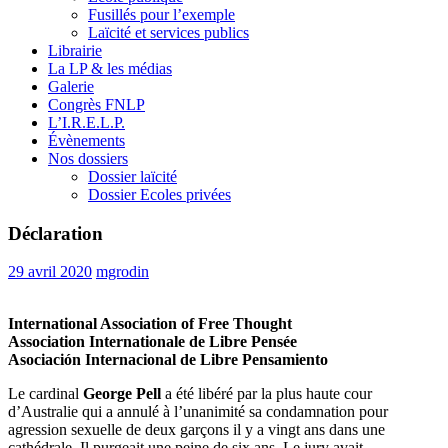
Fusillés pour l’exemple
Laïcité et services publics
Librairie
La LP & les médias
Galerie
Congrès FNLP
L’I.R.E.L.P.
Évènements
Nos dossiers
Dossier laïcité
Dossier Ecoles privées
Déclaration
29 avril 2020
mgrodin
International Association of Free Thought
Association Internationale de Libre Pensée
Asociación Internacional de Libre Pensamiento
Le cardinal
George Pell
a été libéré par la plus haute cour
d’Australie qui a annulé à l’unanimité sa condamnation pour
agression sexuelle de deux garçons il y a vingt ans dans une
cathédrale. Il purgeait une peine de six ans. Le jury avait