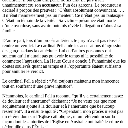
unanimement cru son accusateur, l’un des garçons. Le procureur a
déclaré à propos des preuves : “C’était absolument convaincant. ….
Il n’était manifestement pas un menteur. Ce n’était pas un fantasque.
C’était un témoin de la vérité.” Sa victime présumée était morte
d’une overdose, sans avoir toutefois révélé l’allégation d’abus à sa
famille.
D’autre part, lors d’un procès antérieur, le jury n’avait pas réussi à
rendre un verdict. Le cardinal Pell a nié les accusations d’agression
des garçons dans la cathédrale. Lui et d’autres personnes ont
soutenu qu’il n’aurait pas pu avoir le temps ni la possibilité de
commettre l’agression. La Haute Cour a conclu à l’unanimité que les
doutes soulevés quant au temps et à l’opportunité étaient suffisants
pour annuler le verdict.
Le cardinal Pell a répété : “J’ai toujours maintenu mon innocence
tout en souffrant d’une grave injustice”.
Néanmoins, le cardinal Pell a reconnu “qu’il y a certainement assez
de douleur et d’amertume” déclarant : “Je ne veux pas que mon
acquittement ajoute à la douleur et à l’amertume que beaucoup
ressentent”. Il a ensuite ajouté : “Cependant, mon procès n’était pas
un référendum sur l’Église catholique ; ni un référendum sur la
façon dont les autorités de l’Église en Australie ont traité le crime de
pédophilie dans l’Église”.