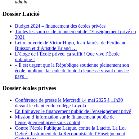
admin
Dossier Laïcité
Budget 2024 – financement des écoles privées
Toutes les sources de financement de l’Enseignement privé en
2021
Lettre ouverte de Victor Hugo, Jean Jaurès, de Ferdinand
Buisson et d’Aristide Briand …
L’éloge de l’École privée, ça suffit ! Que vive l’École
publique !
« Il est urgent que la République soutienne pleinement son
école publique, la seule de toute la jeunesse vivant dans ce
pays »
Dossier écoles privées
Conférence de presse le Mercredi 14 mai 2025 à 11h30
devant le chantier du collège Loyola
En finir avec le financement public de l’enseignement privé
Mission d’information sur le financement public de
l’enseignement privé sous contrat
Contre l’école Publique Laïque, contre la Laïcité, La Loi
Debré : Instrument de la Reconquista de l’Enseignement