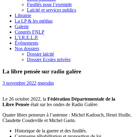
Fusillés pour l’exemple
Laïcité et services publics
Librairie
La LP & les médias
Galerie
Congrès FNLP
L’I.R.E.L.P.
Évènements
Nos dossiers
Dossier laïcité
Dossier Ecoles privées
La libre pensée sur radio galère
3 novembre 2022
mgrodin
Le 26 octobre 2022, la
Fédération Départementale de la
Libre Pensée
était sur les ondes de Radio Galère.
Quatre libres penseurs à l’antenne : Michel Kadouch, Henri Huille,
Claudette Coudeville et Michel Garin.
Historique de la guerre et des fusillés.
Campagne réhabilitation et proposition de loi.