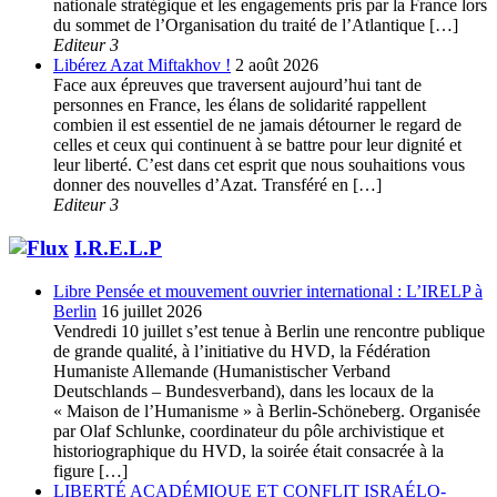
nationale stratégique et les engagements pris par la France lors
du sommet de l’Organisation du traité de l’Atlantique […]
Editeur 3
Libérez Azat Miftakhov !
2 août 2026
Face aux épreuves que traversent aujourd’hui tant de
personnes en France, les élans de solidarité rappellent
combien il est essentiel de ne jamais détourner le regard de
celles et ceux qui continuent à se battre pour leur dignité et
leur liberté. C’est dans cet esprit que nous souhaitions vous
donner des nouvelles d’Azat. Transféré en […]
Editeur 3
I.R.E.L.P
Libre Pensée et mouvement ouvrier international : L’IRELP à
Berlin
16 juillet 2026
Vendredi 10 juillet s’est tenue à Berlin une rencontre publique
de grande qualité, à l’initiative du HVD, la Fédération
Humaniste Allemande (Humanistischer Verband
Deutschlands – Bundesverband), dans les locaux de la
« Maison de l’Humanisme » à Berlin-Schöneberg. Organisée
par Olaf Schlunke, coordinateur du pôle archivistique et
historiographique du HVD, la soirée était consacrée à la
figure […]
LIBERTÉ ACADÉMIQUE ET CONFLIT ISRAÉLO-