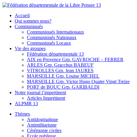
Skip
to
Fédération départementale de la Libre Pensee 13
Membre de la fédération Nationale de la Libre Pensée ni dieu ni
Accueil
content
maitre
Qui sommes nous?
Communiqués
Communiqués Internationaux
Communiqués Nationaux
Communiqués Locaux
Vie des groupes
Fédération départementale 13
AIX en Provence Grp. GAVROCHE – FERRER
ARLES Grp. Gracchus BABEUF
VITROLLES Grp. Jean JAURES
MARSEILLE Grp. Louise MICHEL
MARSEILLE Grp. Victor Hugo Quatre Vingt Treize
PORT de BOUC Grp. GARIBALDI
Notre journal l’impertinent
Articles Impertinent
ALPMR 13
Thèmes
Antidogmatique
Antimilitarisme
Cérémonie civiles
Ecole publique