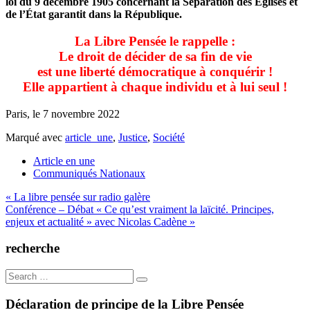
loi du 9 décembre 1905 concernant la Séparation des Églises et
de l’État garantit dans la République.
La Libre Pensée le rappelle :
Le droit de décider de sa fin de vie
est une liberté démocratique à conquérir !
Elle appartient à chaque individu
et à lui seul !
Paris, le 7 novembre 2022
Marqué avec
article_une
,
Justice
,
Société
Article en une
Communiqués Nationaux
Navigation
« La libre pensée sur radio galère
Conférence – Débat « Ce qu’est vraiment la laïcité. Principes,
de
enjeux et actualité » avec Nicolas Cadène »
l’article
recherche
Search
for:
Déclaration de principe de la Libre Pensée