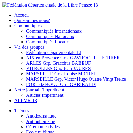
Skip
to
Fédération départementale de la Libre Pensee 13
Membre de la fédération Nationale de la Libre Pensée ni dieu ni
Accueil
content
maitre
Qui sommes nous?
Communiqués
Communiqués Internationaux
Communiqués Nationaux
Communiqués Locaux
Vie des groupes
Fédération départementale 13
AIX en Provence Grp. GAVROCHE – FERRER
ARLES Grp. Gracchus BABEUF
VITROLLES Grp. Jean JAURES
MARSEILLE Grp. Louise MICHEL
MARSEILLE Grp. Victor Hugo Quatre Vingt Treize
PORT de BOUC Grp. GARIBALDI
Notre journal l’impertinent
Articles Impertinent
ALPMR 13
Thèmes
Antidogmatique
Antimilitarisme
Cérémonie civiles
Ecole publique