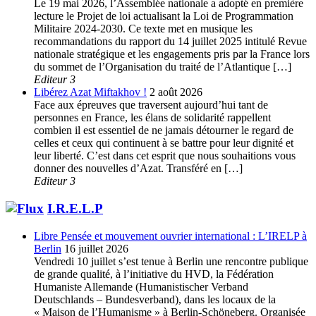
Le 19 mai 2026, l’Assemblée nationale a adopté en première
lecture le Projet de loi actualisant la Loi de Programmation
Militaire 2024-2030. Ce texte met en musique les
recommandations du rapport du 14 juillet 2025 intitulé Revue
nationale stratégique et les engagements pris par la France lors
du sommet de l’Organisation du traité de l’Atlantique […]
Editeur 3
Libérez Azat Miftakhov !
2 août 2026
Face aux épreuves que traversent aujourd’hui tant de
personnes en France, les élans de solidarité rappellent
combien il est essentiel de ne jamais détourner le regard de
celles et ceux qui continuent à se battre pour leur dignité et
leur liberté. C’est dans cet esprit que nous souhaitions vous
donner des nouvelles d’Azat. Transféré en […]
Editeur 3
I.R.E.L.P
Libre Pensée et mouvement ouvrier international : L’IRELP à
Berlin
16 juillet 2026
Vendredi 10 juillet s’est tenue à Berlin une rencontre publique
de grande qualité, à l’initiative du HVD, la Fédération
Humaniste Allemande (Humanistischer Verband
Deutschlands – Bundesverband), dans les locaux de la
« Maison de l’Humanisme » à Berlin-Schöneberg. Organisée