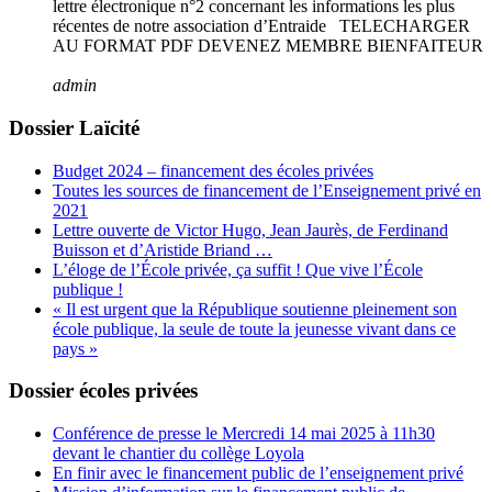
lettre électronique n°2 concernant les informations les plus
récentes de notre association d’Entraide TELECHARGER
AU FORMAT PDF DEVENEZ MEMBRE BIENFAITEUR
admin
Dossier Laïcité
Budget 2024 – financement des écoles privées
Toutes les sources de financement de l’Enseignement privé en
2021
Lettre ouverte de Victor Hugo, Jean Jaurès, de Ferdinand
Buisson et d’Aristide Briand …
L’éloge de l’École privée, ça suffit ! Que vive l’École
publique !
« Il est urgent que la République soutienne pleinement son
école publique, la seule de toute la jeunesse vivant dans ce
pays »
Dossier écoles privées
Conférence de presse le Mercredi 14 mai 2025 à 11h30
devant le chantier du collège Loyola
En finir avec le financement public de l’enseignement privé