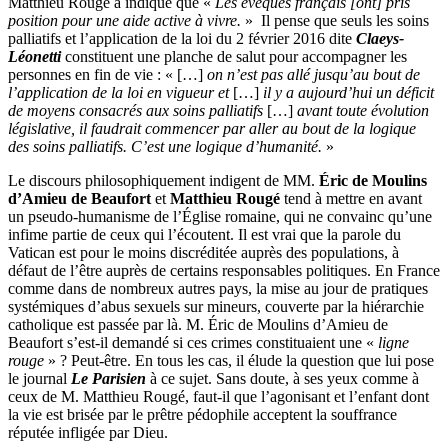
Matthieu Rougé a indiqué que «
Les évêques français [ont] pris
position pour une aide active à vivre.
» Il pense que seuls les soins
palliatifs et l’application de la loi du 2 février 2016 dite
Claeys-
Léonetti
constituent une planche de salut pour accompagner les
personnes en fin de vie : « […]
on n’est pas allé jusqu’au bout de
l’application de la loi en vigueur et
[…]
il y a aujourd’hui un déficit
de moyens consacrés aux soins palliatifs
[…]
avant toute évolution
législative, il faudrait commencer par aller au bout de la logique
des soins palliatifs. C’est une logique d’humanité.
»
Le discours philosophiquement indigent de MM.
Éric de Moulins
d’Amieu de Beaufort
et
Matthieu Rougé
tend à mettre en avant
un pseudo-humanisme de l’Église romaine, qui ne convainc qu’une
infime partie de ceux qui l’écoutent. Il est vrai que la parole du
Vatican est pour le moins discréditée auprès des populations, à
défaut de l’être auprès de certains responsables politiques. En France
comme dans de nombreux autres pays, la mise au jour de pratiques
systémiques d’abus sexuels sur mineurs, couverte par la hiérarchie
catholique est passée par là. M. Éric de Moulins d’Amieu de
Beaufort s’est-il demandé si ces crimes constituaient une «
ligne
rouge
» ? Peut-être. En tous les cas, il élude la question que lui pose
le journal
Le Parisien
à ce sujet. Sans doute, à ses yeux comme à
ceux de M. Matthieu Rougé, faut-il que l’agonisant et l’enfant dont
la vie est brisée par le prêtre pédophile acceptent la souffrance
réputée infligée par Dieu.