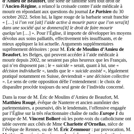
d’Amieu de Beaufort
, une sorte de fantôme sorti tout droit de
l’
Ancien-Régime
, a relancé la croisade contre l’aide médicale à
mourir en répondant aux questions du journal
Le Parisien
du 30
octobre 2022. Selon lui, la ligne rouge de la barbarie serait franchie
« […]
si l’on vot [ait] l’aide active à mourir parce que l’on sera[it]
dans une société qui se donnera[it] le droit de faire mourir
quelqu’un
[…] ». Pour l’Église, il importe de développer les moyens
dévolus aux soins palliatifs, effectivement très insuffisants, et de
mieux appliquer la loi actuelle. Arguments supplémentaires
suprêmement dérisoires : pour M.
Éric de Moulins d’Amieu de
Beaufort
, les Belges, qui peuvent accéder à l’aide médicale à
mourir depuis 2002, ne seraient pas plus heureux que les Français,
qui n’en disposent pas ; le «
suicide
» serait, quant à lui, une «
décision individuelle
», tandis que le «
suicide assisté
», légalement
pratiqué notamment en Suisse, deviendrait «
une décision collective
». Le sens de cette opposition défie l’entendement : le choix de
disparaître procède toujours du seul geste de l’individu concerné.
Dans la roue de M. Éric de Moulins d’Amieu de Beaufort, M.
Matthieu Rougé
, évêque de Nanterre et ancien aumônier des
parlementaires, a poursuivi, dès le lendemain, l’offensive engagée
par l’Église sur la très réactionnaire chaîne de radio
Europe 1
du
groupe de M.
Vincent Bolloré
où les porte-voix du catholicisme ont
table ouverte aux côtés de Mme
Charlotte d’Ornellas
, nièce de
l’évêque de Rennes, ou de M.
Éric Zemmour
: par provocation, M.