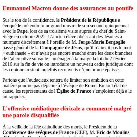
Emmanuel Macron donne des assurances au pontife
Sur le ton de la confidence,
le Président de la République
a
évoqué le prétendu futur grand œuvre de son second quinquennat
avec le
Pape
, lors de sa troisième visite auprès du chef du Saint-
Siège en octobre 2022. L’ancien élève obéissant des Jésuites a
murmuré discrètement à l’oreille de M.
Jorge-Mario Bergoglio
,
passé général de la
Compagnie de Jésus
, qu’il n’aimait pas le mot
« euthanasie » et n’avait pas encore tranché entre les deux branches
de l’alternative suivante : aménager à la marge la loi du 2 février
2016 sur la fin de vie ou introduire un nouveau cadre juridique dont
les contours restent toutefois recouverts d’une brume épaisse.
Parions que l’audacieux tentera de limiter son ambition en cette
matière pour ne pas déplaire à l’évêque de Rome. En tout état de
cause, les représentants de l’
Église de France
s’emploient déjà à le
lui rappeler.
L’offensive médiatique cléricale a commencé malgré
une parole disqualifiée
À la veille de la fête catholique des morts, le Président de la
Conférence des évêques de France
(CEF), M.
Éric de Moulins