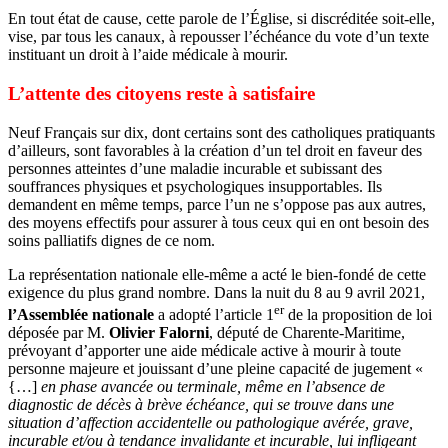
En tout état de cause, cette parole de l’Église, si discréditée soit-elle,
vise, par tous les canaux, à repousser l’échéance du vote d’un texte
instituant un droit à l’aide médicale à mourir.
L’attente des citoyens reste à satisfaire
Neuf Français sur dix, dont certains sont des catholiques pratiquants
d’ailleurs, sont favorables à la création d’un tel droit en faveur des
personnes atteintes d’une maladie incurable et subissant des
souffrances physiques et psychologiques insupportables. Ils
demandent en même temps, parce l’un ne s’oppose pas aux autres,
des moyens effectifs pour assurer à tous ceux qui en ont besoin des
soins palliatifs dignes de ce nom.
La représentation nationale elle-même a acté le bien-fondé de cette
exigence du plus grand nombre. Dans la nuit du 8 au 9 avril 2021,
er
l’Assemblée nationale
a adopté l’article 1
de la proposition de loi
déposée par M.
Olivier Falorni
, député de Charente-Maritime,
prévoyant d’apporter une aide médicale active à mourir à toute
personne majeure et jouissant d’une pleine capacité de jugement «
{…]
en phase avancée ou terminale, même en l’absence de
diagnostic de décès à brève échéance, qui se trouve dans une
situation d’affection accidentelle ou pathologique avérée, grave,
incurable et/ou à tendance invalidante et incurable, lui infligeant